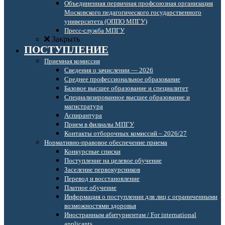
Объединенная первичная профсоюзная организация
Московского педагогического государственного
университета (ОППО МПГУ)
Пресс-служба МПГУ
Закрыть
ПОСТУПЛЕНИЕ
Приемная комиссия
Сведения о зачислении — 2026
Среднее профессиональное образование
Базовое высшее образование и специалитет
Специализированное высшее образование и
магистратура
Аспирантура
Прием в филиалы МПГУ
Контакты отборочных комиссий – 2026/27
Нормативно-правовое обеспечение приема
Конкурсные списки
Поступление на целевое обучение
Заселение первокурсников
Перевод и восстановление
Платное обучение
Информация о поступлении для лиц с ограниченными
возможностями здоровья
Иностранным абитуриентам / For international
applicants