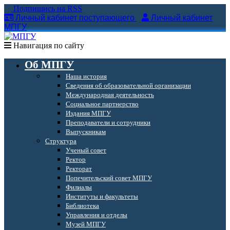
Подпишись на RSS
Личный кабинет поступающего
Личный кабинет
МПГУ
Навигация по сайту
Об МПГУ
Наша история
Сведения об образовательной организации
Международная деятельность
Социальное партнерство
Издания МПГУ
Преподаватели и сотрудники
Выпускникам
Структура
Ученый совет
Ректор
Ректорат
Попечительский совет МПГУ
Филиалы
Институты и факультеты
Библиотека
Управления и отделы
Музей МПГУ