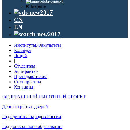
Закрыть
CN
EN
Институты/Факультеты
Колледж
Лицей
|
Студентам
Аспирантам
Преподавателям
Спецпроекты
Контакты
ФЕДЕРАЛЬНЫЙ ПИЛОТНЫЙ ПРОЕКТ
День открытых дверей
Год единства народов России
Год дошкольного образования