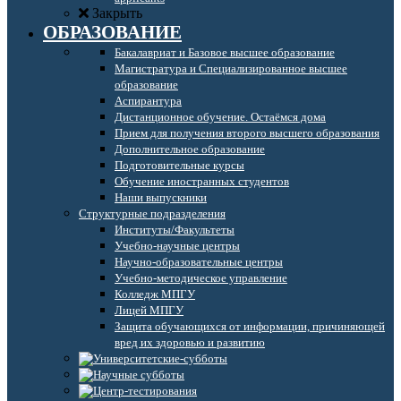
Закрыть
ОБРАЗОВАНИЕ
Бакалавриат и Базовое высшее образование
Магистратура и Специализированное высшее
образование
Аспирантура
Дистанционное обучение. Остаёмся дома
Прием для получения второго высшего образования
Дополнительное образование
Подготовительные курсы
Обучение иностранных студентов
Наши выпускники
Структурные подразделения
Институты/Факультеты
Учебно-научные центры
Научно-образовательные центры
Учебно-методическое управление
Колледж МПГУ
Лицей МПГУ
Защита обучающихся от информации, причиняющей
вред их здоровью и развитию