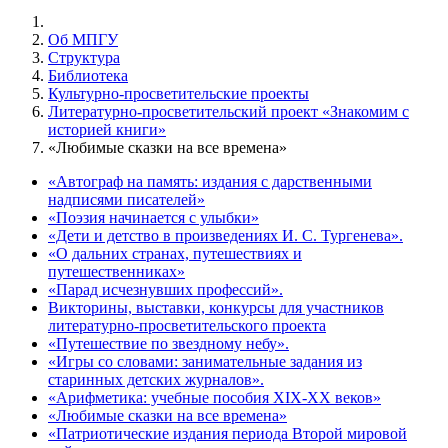
Об МПГУ
Структура
Библиотека
Культурно-просветительские проекты
Литературно-просветительский проект «Знакомим с
историей книги»
«Любимые сказки на все времена»
«Автограф на память: издания с дарственными
надписями писателей»
«Поэзия начинается с улыбки»
«Дети и детство в произведениях И. С. Тургенева».
«О дальних странах, путешествиях и
путешественниках»
«Парад исчезнувших профессий».
Викторины, выставки, конкурсы для участников
литературно-просветительского проекта
«Путешествие по звездному небу».
«Игры со словами: занимательные задания из
старинных детских журналов».
«Арифметика: учебные пособия XIX-XX веков»
«Любимые сказки на все времена»
«Патриотические издания периода Второй мировой