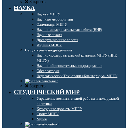
Закрыть
НАУКА
Наука в МПГУ
Научные мероприятия
Олимпиады МПГУ
Научно-исследовательская работа (НИР)
Научные школы
Диссертационные советы
Издания МПГУ
Структурные подразделения
Научно-исследовательский комплекс МПГУ (НИК
МПГУ)
Научно-образовательные подразделения
Обсерватория
Педагогический Технопарк «Кванториум» МПГУ
Закрыть
СТУДЕНЧЕСКИЙ МИР
Управление воспитательной работы и молодежной
политики
Культурные проекты МПГУ
Спорт МПГУ
Музей