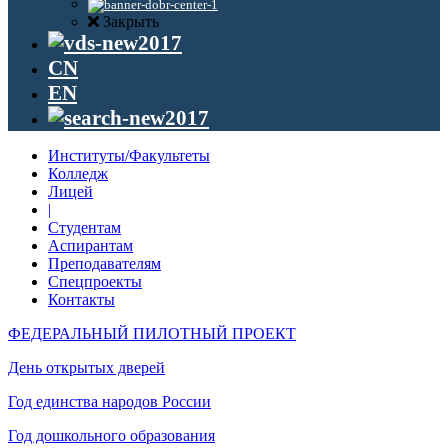
Закрыть
CN
EN
Институты/Факультеты
Колледж
Лицей
|
Студентам
Аспирантам
Преподавателям
Спецпроекты
Контакты
ФЕДЕРАЛЬНЫЙ ПИЛОТНЫЙ ПРОЕКТ
День открытых дверей
Год единства народов России
Год дошкольного образования