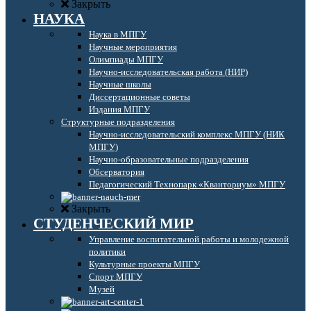
Закрыть
НАУКА
Наука в МПГУ
Научные мероприятия
Олимпиады МПГУ
Научно-исследовательская работа (НИР)
Научные школы
Диссертационные советы
Издания МПГУ
Структурные подразделения
Научно-исследовательский комплекс МПГУ (НИК
МПГУ)
Научно-образовательные подразделения
Обсерватория
Педагогический Технопарк «Кванториум» МПГУ
Закрыть
СТУДЕНЧЕСКИЙ МИР
Управление воспитательной работы и молодежной
политики
Культурные проекты МПГУ
Спорт МПГУ
Музей