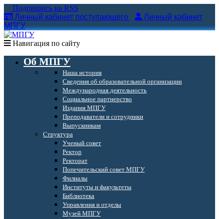
Подпишись на RSS
Личный кабинет поступающего
Личный кабинет
МПГУ
Навигация по сайту
Об МПГУ
Наша история
Сведения об образовательной организации
Международная деятельность
Социальное партнерство
Издания МПГУ
Преподаватели и сотрудники
Выпускникам
Структура
Ученый совет
Ректор
Ректорат
Попечительский совет МПГУ
Филиалы
Институты и факультеты
Библиотека
Управления и отделы
Музей МПГУ