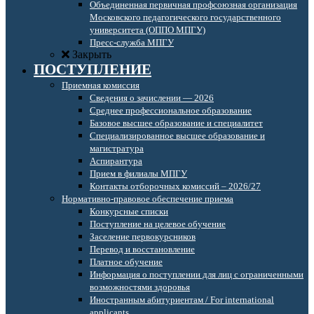
Объединенная первичная профсоюзная организация
Московского педагогического государственного
университета (ОППО МПГУ)
Пресс-служба МПГУ
Закрыть
ПОСТУПЛЕНИЕ
Приемная комиссия
Сведения о зачислении — 2026
Среднее профессиональное образование
Базовое высшее образование и специалитет
Специализированное высшее образование и
магистратура
Аспирантура
Прием в филиалы МПГУ
Контакты отборочных комиссий – 2026/27
Нормативно-правовое обеспечение приема
Конкурсные списки
Поступление на целевое обучение
Заселение первокурсников
Перевод и восстановление
Платное обучение
Информация о поступлении для лиц с ограниченными
возможностями здоровья
Иностранным абитуриентам / For international
applicants