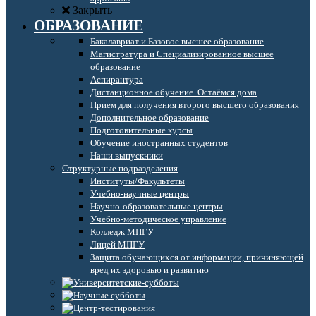
Закрыть
ОБРАЗОВАНИЕ
Бакалавриат и Базовое высшее образование
Магистратура и Специализированное высшее
образование
Аспирантура
Дистанционное обучение. Остаёмся дома
Прием для получения второго высшего образования
Дополнительное образование
Подготовительные курсы
Обучение иностранных студентов
Наши выпускники
Структурные подразделения
Институты/Факультеты
Учебно-научные центры
Научно-образовательные центры
Учебно-методическое управление
Колледж МПГУ
Лицей МПГУ
Защита обучающихся от информации, причиняющей
вред их здоровью и развитию