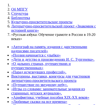
Об МПГУ
Структура
Библиотека
Культурно-просветительские проекты
Литературно-просветительский проект «Знакомим с
историей книги»
«Русская азбука: Обучение грамоте в России в 19-20
веках»
«Автограф на память: издания с дарственными
надписями писателей»
«Поэзия начинается с улыбки»
«Дети и детство в произведениях И. С. Тургенева».
«О дальних странах, путешествиях и
путешественниках»
«Парад исчезнувших профессий».
Викторины, выставки, конкурсы для участников
литературно-просветительского проекта
«Путешествие по звездному небу».
«Игры со словами: занимательные задания из
старинных детских журналов».
«Арифметика: учебные пособия XIX-XX веков»
«Любимые сказки на все времена»