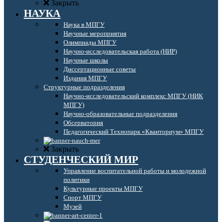
Закрыть
НАУКА
Наука в МПГУ
Научные мероприятия
Олимпиады МПГУ
Научно-исследовательская работа (НИР)
Научные школы
Диссертационные советы
Издания МПГУ
Структурные подразделения
Научно-исследовательский комплекс МПГУ (НИК
МПГУ)
Научно-образовательные подразделения
Обсерватория
Педагогический Технопарк «Кванториум» МПГУ
Закрыть
СТУДЕНЧЕСКИЙ МИР
Управление воспитательной работы и молодежной
политики
Культурные проекты МПГУ
Спорт МПГУ
Музей