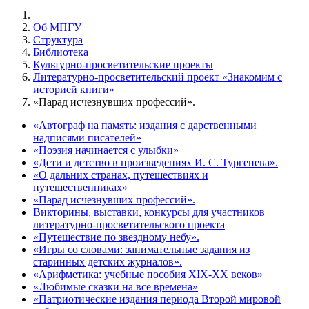
Об МПГУ
Структура
Библиотека
Культурно-просветительские проекты
Литературно-просветительский проект «Знакомим с
историей книги»
«Парад исчезнувших профессий».
«Автограф на память: издания с дарственными
надписями писателей»
«Поэзия начинается с улыбки»
«Дети и детство в произведениях И. С. Тургенева».
«О дальних странах, путешествиях и
путешественниках»
«Парад исчезнувших профессий».
Викторины, выставки, конкурсы для участников
литературно-просветительского проекта
«Путешествие по звездному небу».
«Игры со словами: занимательные задания из
старинных детских журналов».
«Арифметика: учебные пособия XIX-XX веков»
«Любимые сказки на все времена»
«Патриотические издания периода Второй мировой