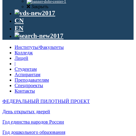
Закрыть
CN
EN
Институты/Факультеты
Колледж
Лицей
|
Студентам
Аспирантам
Преподавателям
Спецпроекты
Контакты
ФЕДЕРАЛЬНЫЙ ПИЛОТНЫЙ ПРОЕКТ
День открытых дверей
Год единства народов России
Год дошкольного образования