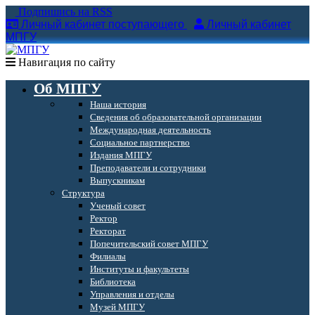
Подпишись на RSS
Личный кабинет поступающего
Личный кабинет
МПГУ
Навигация по сайту
Об МПГУ
Наша история
Сведения об образовательной организации
Международная деятельность
Социальное партнерство
Издания МПГУ
Преподаватели и сотрудники
Выпускникам
Структура
Ученый совет
Ректор
Ректорат
Попечительский совет МПГУ
Филиалы
Институты и факультеты
Библиотека
Управления и отделы
Музей МПГУ