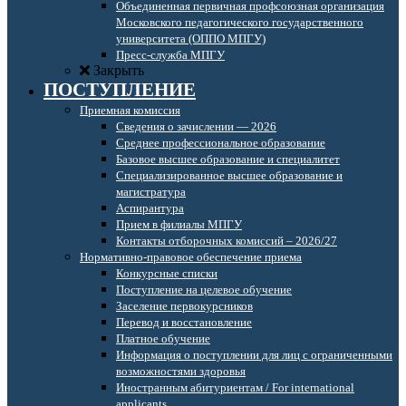
Объединенная первичная профсоюзная организация
Московского педагогического государственного
университета (ОППО МПГУ)
Пресс-служба МПГУ
Закрыть
ПОСТУПЛЕНИЕ
Приемная комиссия
Сведения о зачислении — 2026
Среднее профессиональное образование
Базовое высшее образование и специалитет
Специализированное высшее образование и
магистратура
Аспирантура
Прием в филиалы МПГУ
Контакты отборочных комиссий – 2026/27
Нормативно-правовое обеспечение приема
Конкурсные списки
Поступление на целевое обучение
Заселение первокурсников
Перевод и восстановление
Платное обучение
Информация о поступлении для лиц с ограниченными
возможностями здоровья
Иностранным абитуриентам / For international
applicants