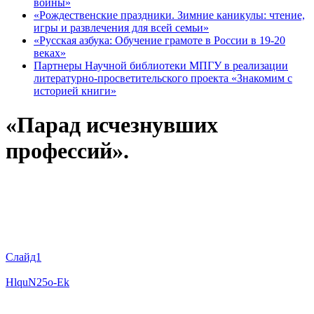
войны»
«Рождественские праздники. Зимние каникулы: чтение,
игры и развлечения для всей семьи»
«Русская азбука: Обучение грамоте в России в 19-20
веках»
Партнеры Научной библиотеки МПГУ в реализации
литературно-просветительского проекта «Знакомим с
историей книги»
«Парад исчезнувших
профессий».
Слайд1
HlquN25o-Ek