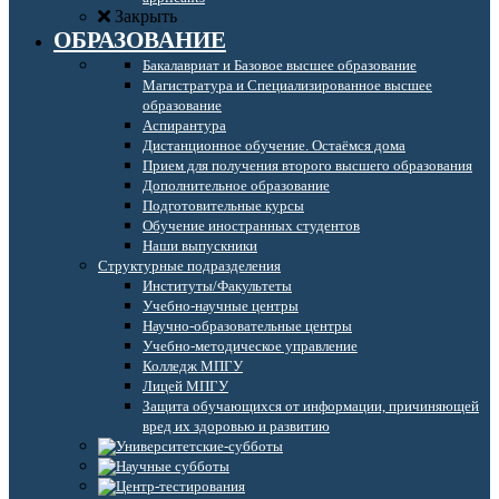
Закрыть
ОБРАЗОВАНИЕ
Бакалавриат и Базовое высшее образование
Магистратура и Специализированное высшее
образование
Аспирантура
Дистанционное обучение. Остаёмся дома
Прием для получения второго высшего образования
Дополнительное образование
Подготовительные курсы
Обучение иностранных студентов
Наши выпускники
Структурные подразделения
Институты/Факультеты
Учебно-научные центры
Научно-образовательные центры
Учебно-методическое управление
Колледж МПГУ
Лицей МПГУ
Защита обучающихся от информации, причиняющей
вред их здоровью и развитию