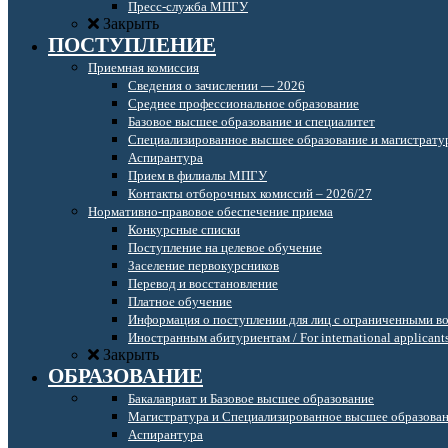
Пресс-служба МПГУ
Закрыть
ПОСТУПЛЕНИЕ
Приемная комиссия
Сведения о зачислении — 2026
Среднее профессиональное образование
Базовое высшее образование и специалитет
Специализированное высшее образование и магистрату
Аспирантура
Прием в филиалы МПГУ
Контакты отборочных комиссий – 2026/27
Нормативно-правовое обеспечение приема
Конкурсные списки
Поступление на целевое обучение
Заселение первокурсников
Перевод и восстановление
Платное обучение
Информация о поступлении для лиц с ограниченными в
Иностранным абитуриентам / For international applicant
Закрыть
ОБРАЗОВАНИЕ
Бакалавриат и Базовое высшее образование
Магистратура и Специализированное высшее образова
Аспирантура