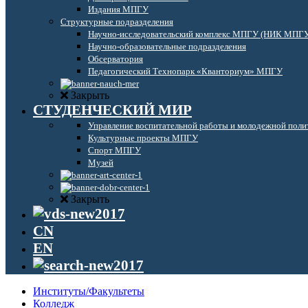
Издания МПГУ
Структурные подразделения
Научно-исследовательский комплекс МПГУ (НИК МПГ
Научно-образовательные подразделения
Обсерватория
Педагогический Технопарк «Кванториум» МПГУ
Закрыть
СТУДЕНЧЕСКИЙ МИР
Управление воспитательной работы и молодежной поли
Культурные проекты МПГУ
Спорт МПГУ
Музей
Закрыть
CN
EN
Институты/Факультеты
Колледж