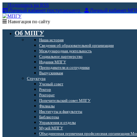
Подпишись на RSS
Личный кабинет поступающего
Личный кабинет МП
Навигация по сайту
Об МПГУ
Наша история
Сведения об образовательной организации
Международная деятельность
Социальное партнерство
Издания МПГУ
Преподаватели и сотрудники
Выпускникам
Структура
Ученый совет
Ректор
Ректорат
Попечительский совет МПГУ
Филиалы
Институты и факультеты
Библиотека
Управления и отделы
Музей МПГУ
Объединенная первичная профсоюзная организация Мос