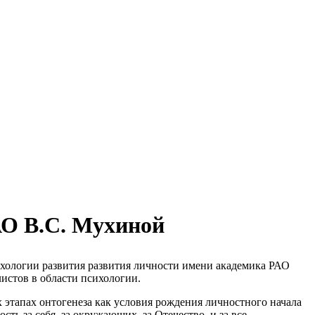
АО В.С. Мухиной
ихологии развития
развития личности имени академика РАО
истов в области психологии.
этапах онтогенеза как условия рождения личностного начала
сть за себя, за окружающих, за Отечество, и за все