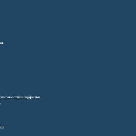
ра
озможностями здоровья
s
ние