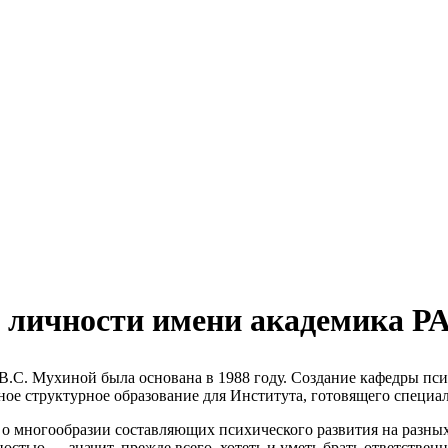
 личности имени академика Р
 В.С. Мухиной
была основана в 1988 году. Создание кафедры пс
е структурное образование для Института, готовящего специал
 многообразии составляющих психического развития на разных 
стью — значит, прежде всего, хотеть и уметь брать ответственно