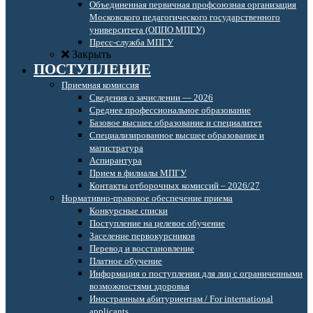
Объединенная первичная профсоюзная организация
Московского педагогического государственного
университета (ОППО МПГУ)
Пресс-служба МПГУ
Закрыть
ПОСТУПЛЕНИЕ
Приемная комиссия
Сведения о зачислении — 2026
Среднее профессиональное образование
Базовое высшее образование и специалитет
Специализированное высшее образование и
магистратура
Аспирантура
Прием в филиалы МПГУ
Контакты отборочных комиссий – 2026/27
Нормативно-правовое обеспечение приема
Конкурсные списки
Поступление на целевое обучение
Заселение первокурсников
Перевод и восстановление
Платное обучение
Информация о поступлении для лиц с ограниченными
возможностями здоровья
Иностранным абитуриентам / For international
applicants