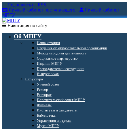
Подпишись на RSS
Личный кабинет поступающего
Личный кабинет
МПГУ
Навигация по сайту
Об МПГУ
Наша история
Сведения об образовательной организации
Международная деятельность
Социальное партнерство
Издания МПГУ
Преподаватели и сотрудники
Выпускникам
Структура
Ученый совет
Ректор
Ректорат
Попечительский совет МПГУ
Филиалы
Институты и факультеты
Библиотека
Управления и отделы
Музей МПГУ