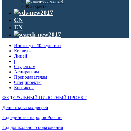
Закрыть
CN
EN
Институты/Факультеты
Колледж
Лицей
|
Студентам
Аспирантам
Преподавателям
Спецпроекты
Контакты
ФЕДЕРАЛЬНЫЙ ПИЛОТНЫЙ ПРОЕКТ
День открытых дверей
Год единства народов России
Год дошкольного образования