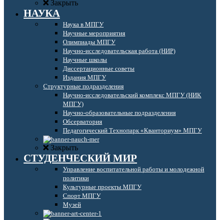
Закрыть
НАУКА
Наука в МПГУ
Научные мероприятия
Олимпиады МПГУ
Научно-исследовательская работа (НИР)
Научные школы
Диссертационные советы
Издания МПГУ
Структурные подразделения
Научно-исследовательский комплекс МПГУ (НИК
МПГУ)
Научно-образовательные подразделения
Обсерватория
Педагогический Технопарк «Кванториум» МПГУ
Закрыть
СТУДЕНЧЕСКИЙ МИР
Управление воспитательной работы и молодежной
политики
Культурные проекты МПГУ
Спорт МПГУ
Музей