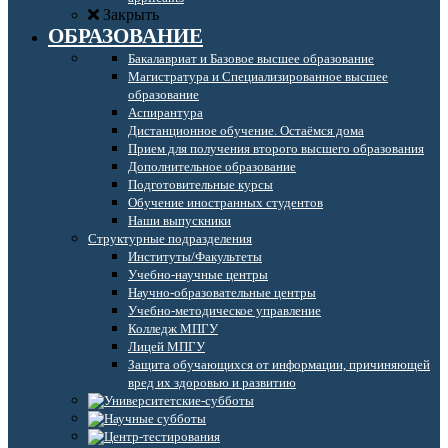
Закрыть
ОБРАЗОВАНИЕ
Бакалавриат и Базовое высшее образование
Магистратура и Специализированное высшее
образование
Аспирантура
Дистанционное обучение. Остаёмся дома
Прием для получения второго высшего образования
Дополнительное образование
Подготовительные курсы
Обучение иностранных студентов
Наши выпускники
Структурные подразделения
Институты/Факультеты
Учебно-научные центры
Научно-образовательные центры
Учебно-методическое управление
Колледж МПГУ
Лицей МПГУ
Защита обучающихся от информации, причиняющей
вред их здоровью и развитию