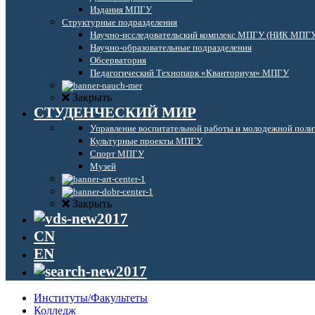
Издания МПГУ
Структурные подразделения
Научно-исследовательский комплекс МПГУ (НИК МПГ
Научно-образовательные подразделения
Обсерватория
Педагогический Технопарк «Кванториум» МПГУ
Закрыть
СТУДЕНЧЕСКИЙ МИР
Управление воспитательной работы и молодежной поли
Культурные проекты МПГУ
Спорт МПГУ
Музей
Закрыть
CN
EN
Институты/Факультеты
Колледж