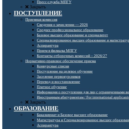
Пресс-служба МПГУ
Закрыть
ПОСТУПЛЕНИЕ
Приемная комиссия
Сведения о зачислении — 2026
Среднее профессиональное образование
Базовое высшее образование и специалитет
Специализированное высшее образование и магистрату
Аспирантура
Прием в филиалы МПГУ
Контакты отборочных комиссий – 2026/27
Нормативно-правовое обеспечение приема
Конкурсные списки
Поступление на целевое обучение
Заселение первокурсников
Перевод и восстановление
Платное обучение
Информация о поступлении для лиц с ограниченными в
Иностранным абитуриентам / For international applicant
Закрыть
ОБРАЗОВАНИЕ
Бакалавриат и Базовое высшее образование
Магистратура и Специализированное высшее образова
Аспирантура