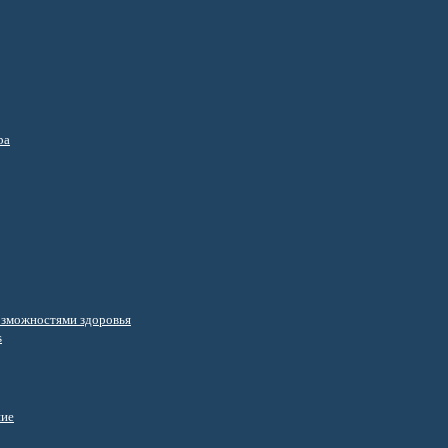
ра
озможностями здоровья
s
ние