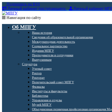
Подпишись на RSS
Личный кабинет поступающего
Личный кабинет МП
Навигация по сайту
Об МПГУ
Наша история
Сведения об образовательной организации
Международная деятельность
Социальное партнерство
Издания МПГУ
Преподаватели и сотрудники
Выпускникам
Структура
Ученый совет
Ректор
Ректорат
Попечительский совет МПГУ
Филиалы
Институты и факультеты
Библиотека
Управления и отделы
Музей МПГУ
Объединенная первичная профсоюзная организация Мос