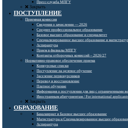
Пресс-служба МПГУ
Закрыть
ПОСТУПЛЕНИЕ
Приемная комиссия
Сведения о зачислении — 2026
Среднее профессиональное образование
Базовое высшее образование и специалитет
Специализированное высшее образование и магистрату
Аспирантура
Прием в филиалы МПГУ
Контакты отборочных комиссий – 2026/27
Нормативно-правовое обеспечение приема
Конкурсные списки
Поступление на целевое обучение
Заселение первокурсников
Перевод и восстановление
Платное обучение
Информация о поступлении для лиц с ограниченными в
Иностранным абитуриентам / For international applicant
Закрыть
ОБРАЗОВАНИЕ
Бакалавриат и Базовое высшее образование
Магистратура и Специализированное высшее образова
Аспирантура