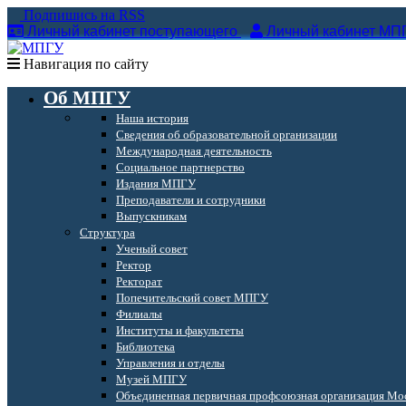
Подпишись на RSS
Личный кабинет поступающего
Личный кабинет МП
Навигация по сайту
Об МПГУ
Наша история
Сведения об образовательной организации
Международная деятельность
Социальное партнерство
Издания МПГУ
Преподаватели и сотрудники
Выпускникам
Структура
Ученый совет
Ректор
Ректорат
Попечительский совет МПГУ
Филиалы
Институты и факультеты
Библиотека
Управления и отделы
Музей МПГУ
Объединенная первичная профсоюзная организация Мос