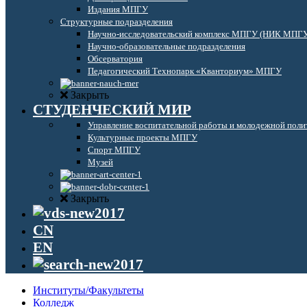
Издания МПГУ
Структурные подразделения
Научно-исследовательский комплекс МПГУ (НИК МПГ
Научно-образовательные подразделения
Обсерватория
Педагогический Технопарк «Кванториум» МПГУ
Закрыть
СТУДЕНЧЕСКИЙ МИР
Управление воспитательной работы и молодежной поли
Культурные проекты МПГУ
Спорт МПГУ
Музей
Закрыть
CN
EN
Институты/Факультеты
Колледж