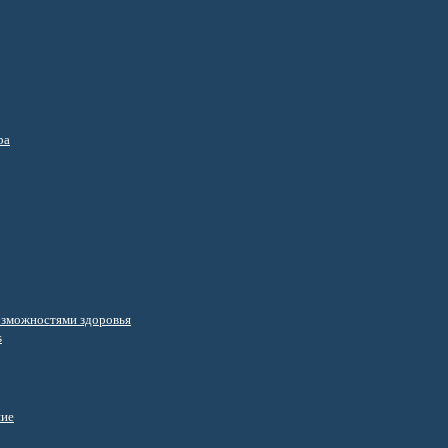
ра
озможностями здоровья
s
ние