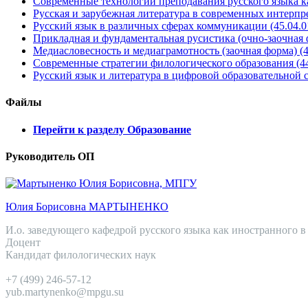
Современные технологии преподавания русского языка ка
Русская и зарубежная литература в современных интерпр
Русский язык в различных сферах коммуникации (45.04.
Прикладная и фундаментальная русистика (очно-заочная 
Медиасловесность и медиаграмотность (заочная форма) (4
Современные стратегии филологического образования (44
Русский язык и литература в цифровой образовательной ср
Файлы
Перейти к разделу Образование
Руководитель ОП
Юлия Борисовна МАРТЫНЕНКО
И.о. заведующего кафедрой русского языка как иностранного 
Доцент
Кандидат филологических наук
+7 (499) 246-57-12
yub.martynenko@mpgu.su