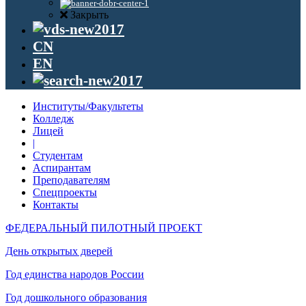
Закрыть
CN
EN
Институты/Факультеты
Колледж
Лицей
|
Студентам
Аспирантам
Преподавателям
Спецпроекты
Контакты
ФЕДЕРАЛЬНЫЙ ПИЛОТНЫЙ ПРОЕКТ
День открытых дверей
Год единства народов России
Год дошкольного образования