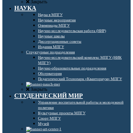
Закрыть
НАУКА
Наука в МПГУ
Научные мероприятия
Олимпиады МПГУ
Научно-исследовательская работа (НИР)
Научные школы
Диссертационные советы
Издания МПГУ
Структурные подразделения
Научно-исследовательский комплекс МПГУ (НИК
МПГУ)
Научно-образовательные подразделения
Обсерватория
Педагогический Технопарк «Кванториум» МПГУ
Закрыть
СТУДЕНЧЕСКИЙ МИР
Управление воспитательной работы и молодежной
политики
Культурные проекты МПГУ
Спорт МПГУ
Музей