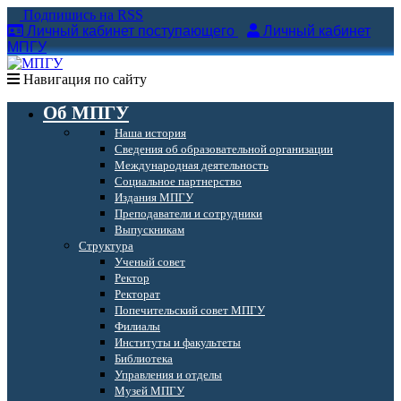
Подпишись на RSS
Личный кабинет поступающего
Личный кабинет
МПГУ
Навигация по сайту
Об МПГУ
Наша история
Сведения об образовательной организации
Международная деятельность
Социальное партнерство
Издания МПГУ
Преподаватели и сотрудники
Выпускникам
Структура
Ученый совет
Ректор
Ректорат
Попечительский совет МПГУ
Филиалы
Институты и факультеты
Библиотека
Управления и отделы
Музей МПГУ