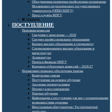
Объединенная первичная профсоюзная организация
Московского педагогического государственного
университета (ОППО МПГУ)
Пресс-служба МПГУ
Закрыть
ПОСТУПЛЕНИЕ
Приемная комиссия
Сведения о зачислении — 2026
Среднее профессиональное образование
Базовое высшее образование и специалитет
Специализированное высшее образование и
магистратура
Аспирантура
Прием в филиалы МПГУ
Контакты отборочных комиссий – 2026/27
Нормативно-правовое обеспечение приема
Конкурсные списки
Поступление на целевое обучение
Заселение первокурсников
Перевод и восстановление
Платное обучение
Информация о поступлении для лиц с ограниченными
возможностями здоровья
Иностранным абитуриентам / For international
applicants