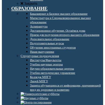
Закрыть
ОБРАЗОВАНИЕ
Бакалавриат и Базовое высшее образование
Магистратура и Специализированное высшее
образование
Аспирантура
Дистанционное обучение. Остаёмся дома
Прием для получения второго высшего образования
Дополнительное образование
Подготовительные курсы
Обучение иностранных студентов
Наши выпускники
Структурные подразделения
Институты/Факультеты
Учебно-научные центры
Научно-образовательные центры
Учебно-методическое управление
Колледж МПГУ
Лицей МПГУ
Защита обучающихся от информации, причиняющей
вред их здоровью и развитию