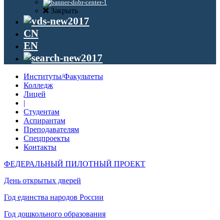
Закрыть
CN
EN
Институты/Факультеты
Колледж
Лицей
|
Студентам
Аспирантам
Преподавателям
Спецпроекты
Контакты
ФЕДЕРАЛЬНЫЙ ПИЛОТНЫЙ ПРОЕКТ
День открытых дверей
Год единства народов России
Год дошкольного образования