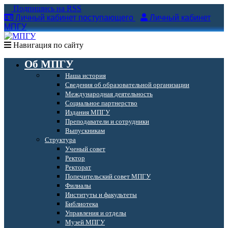
Подпишись на RSS
Личный кабинет поступающего
Личный кабинет
МПГУ
Навигация по сайту
Об МПГУ
Наша история
Сведения об образовательной организации
Международная деятельность
Социальное партнерство
Издания МПГУ
Преподаватели и сотрудники
Выпускникам
Структура
Ученый совет
Ректор
Ректорат
Попечительский совет МПГУ
Филиалы
Институты и факультеты
Библиотека
Управления и отделы
Музей МПГУ