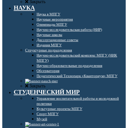
Закрыть
НАУКА
Наука в МПГУ
Научные мероприятия
Олимпиады МПГУ
Научно-исследовательская работа (НИР)
Научные школы
Диссертационные советы
Издания МПГУ
Структурные подразделения
Научно-исследовательский комплекс МПГУ (НИК
МПГУ)
Научно-образовательные подразделения
Обсерватория
Педагогический Технопарк «Кванториум» МПГУ
Закрыть
СТУДЕНЧЕСКИЙ МИР
Управление воспитательной работы и молодежной
политики
Культурные проекты МПГУ
Спорт МПГУ
Музей