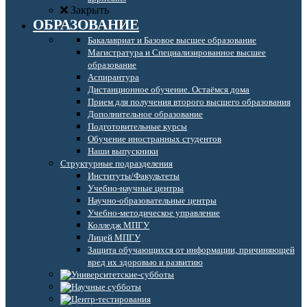
Закрыть
ОБРАЗОВАНИЕ
Бакалавриат и Базовое высшее образование
Магистратура и Специализированное высшее
образование
Аспирантура
Дистанционное обучение. Остаёмся дома
Прием для получения второго высшего образования
Дополнительное образование
Подготовительные курсы
Обучение иностранных студентов
Наши выпускники
Структурные подразделения
Институты/Факультеты
Учебно-научные центры
Научно-образовательные центры
Учебно-методическое управление
Колледж МПГУ
Лицей МПГУ
Защита обучающихся от информации, причиняющей
вред их здоровью и развитию