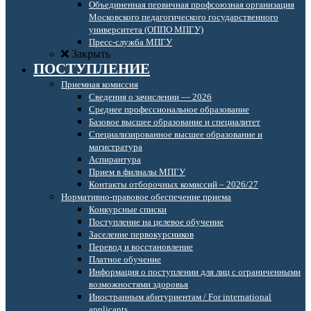
Объединенная первичная профсоюзная организация
Московского педагогического государственного
университета (ОППО МПГУ)
Пресс-служба МПГУ
Закрыть
ПОСТУПЛЕНИЕ
Приемная комиссия
Сведения о зачислении — 2026
Среднее профессиональное образование
Базовое высшее образование и специалитет
Специализированное высшее образование и
магистратура
Аспирантура
Прием в филиалы МПГУ
Контакты отборочных комиссий – 2026/27
Нормативно-правовое обеспечение приема
Конкурсные списки
Поступление на целевое обучение
Заселение первокурсников
Перевод и восстановление
Платное обучение
Информация о поступлении для лиц с ограниченными
возможностями здоровья
Иностранным абитуриентам / For international
applicants