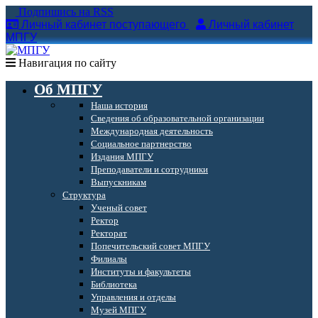
Подпишись на RSS
Личный кабинет поступающего
Личный кабинет
МПГУ
Навигация по сайту
Об МПГУ
Наша история
Сведения об образовательной организации
Международная деятельность
Социальное партнерство
Издания МПГУ
Преподаватели и сотрудники
Выпускникам
Структура
Ученый совет
Ректор
Ректорат
Попечительский совет МПГУ
Филиалы
Институты и факультеты
Библиотека
Управления и отделы
Музей МПГУ