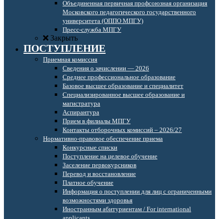
Объединенная первичная профсоюзная организация
Московского педагогического государственного
университета (ОППО МПГУ)
Пресс-служба МПГУ
Закрыть
ПОСТУПЛЕНИЕ
Приемная комиссия
Сведения о зачислении — 2026
Среднее профессиональное образование
Базовое высшее образование и специалитет
Специализированное высшее образование и
магистратура
Аспирантура
Прием в филиалы МПГУ
Контакты отборочных комиссий – 2026/27
Нормативно-правовое обеспечение приема
Конкурсные списки
Поступление на целевое обучение
Заселение первокурсников
Перевод и восстановление
Платное обучение
Информация о поступлении для лиц с ограниченными
возможностями здоровья
Иностранным абитуриентам / For international
applicants