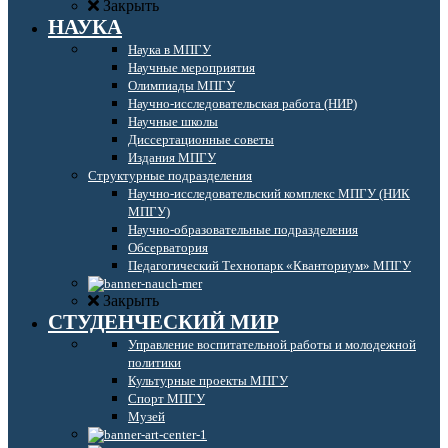
Закрыть
НАУКА
Наука в МПГУ
Научные мероприятия
Олимпиады МПГУ
Научно-исследовательская работа (НИР)
Научные школы
Диссертационные советы
Издания МПГУ
Структурные подразделения
Научно-исследовательский комплекс МПГУ (НИК
МПГУ)
Научно-образовательные подразделения
Обсерватория
Педагогический Технопарк «Кванториум» МПГУ
Закрыть
СТУДЕНЧЕСКИЙ МИР
Управление воспитательной работы и молодежной
политики
Культурные проекты МПГУ
Спорт МПГУ
Музей