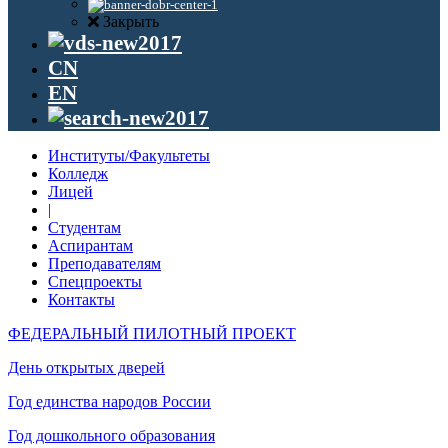
Закрыть
CN
EN
Институты/Факультеты
Колледж
Лицей
|
Студентам
Аспирантам
Преподавателям
Спецпроекты
Контакты
ФЕДЕРАЛЬНЫЙ ПИЛОТНЫЙ ПРОЕКТ
День открытых дверей
Год единства народов России
Год дошкольного образования