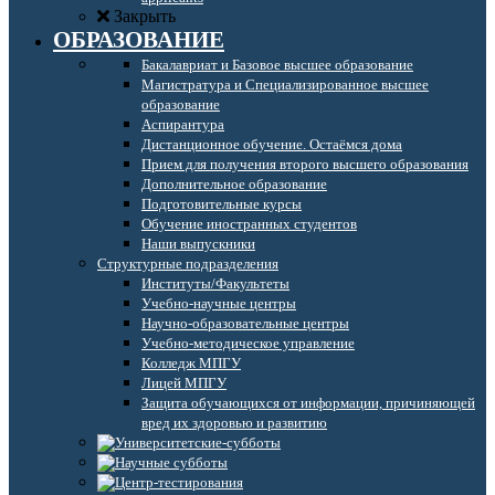
Закрыть
ОБРАЗОВАНИЕ
Бакалавриат и Базовое высшее образование
Магистратура и Специализированное высшее
образование
Аспирантура
Дистанционное обучение. Остаёмся дома
Прием для получения второго высшего образования
Дополнительное образование
Подготовительные курсы
Обучение иностранных студентов
Наши выпускники
Структурные подразделения
Институты/Факультеты
Учебно-научные центры
Научно-образовательные центры
Учебно-методическое управление
Колледж МПГУ
Лицей МПГУ
Защита обучающихся от информации, причиняющей
вред их здоровью и развитию