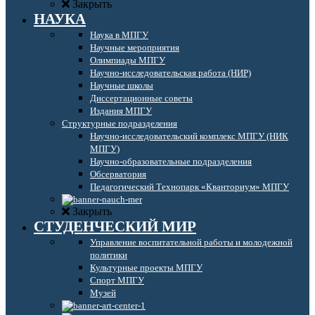
Закрыть
НАУКА
Наука в МПГУ
Научные мероприятия
Олимпиады МПГУ
Научно-исследовательская работа (НИР)
Научные школы
Диссертационные советы
Издания МПГУ
Структурные подразделения
Научно-исследовательский комплекс МПГУ (НИК
МПГУ)
Научно-образовательные подразделения
Обсерватория
Педагогический Технопарк «Кванториум» МПГУ
Закрыть
СТУДЕНЧЕСКИЙ МИР
Управление воспитательной работы и молодежной
политики
Культурные проекты МПГУ
Спорт МПГУ
Музей