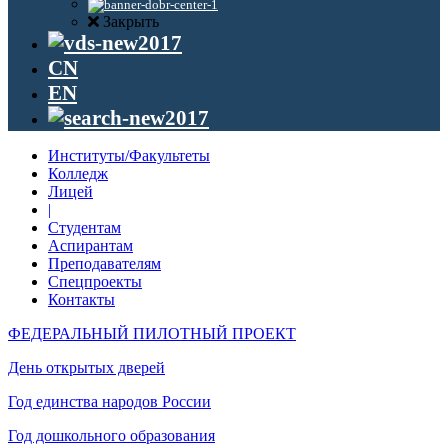
Закрыть
CN
EN
Институты/Факультеты
Колледж
Лицей
|
Студентам
Аспирантам
Преподавателям
Спецпроекты
Контакты
ФЕДЕРАЛЬНЫЙ ПИЛОТНЫЙ ПРОЕКТ
День открытых дверей
Год единства народов России
Год дошкольного образования