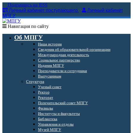
Подпишись на RSS
Личный кабинет поступающего
Личный кабинет
МПГУ
Навигация по сайту
Об МПГУ
Наша история
Сведения об образовательной организации
Международная деятельность
Социальное партнерство
Издания МПГУ
Преподаватели и сотрудники
Выпускникам
Структура
Ученый совет
Ректор
Ректорат
Попечительский совет МПГУ
Филиалы
Институты и факультеты
Библиотека
Управления и отделы
Музей МПГУ