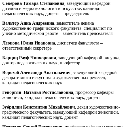
Северова Тамара Степановна
,
заведующий кафедрой
дизайна и медиатехнологий в искусстве, кандидат
педагогических наук, доцент – председатель
Вальтер Анна Андреевна,
заместитель декана
художественно-графического факультета, специалист по
учебно-методической работе – заместитель председателя
Леонова Юлия Ивановна
,
диспетчер факультета –
ответственный секретарь
Барциц Рауф Чинчорович
,
заведующий кафедрой рисунка,
доктор педагогических наук, профессор
Ворохоб Александр Анатольевич
,
заведующий кафедрой
декоративного искусства и художественных ремесел,
кандидат педагогических наук
Геворгян Наталья Ростиславовна
,
профессор кафедры
живописи, кандидат педагогических наук, доцент
Зубрилин Константин Михайлович
,
декан художественно-
графического факультета, заведующий кафедрой живописи,
кандидат педагогических наук, доцент
Игнатьев Сергей Евгеньевич
,
профессор кафедры методики