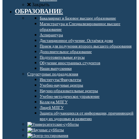
Закрыть
ОБРАЗОВАНИЕ
Бакалавриат и Базовое высшее образование
Магистратура и Специализированное высшее
образование
Аспирантура
Дистанционное обучение. Остаёмся дома
Прием для получения второго высшего образования
Дополнительное образование
Подготовительные курсы
Обучение иностранных студентов
Наши выпускники
Структурные подразделения
Институты/Факультеты
Учебно-научные центры
Научно-образовательные центры
Учебно-методическое управление
Колледж МПГУ
Лицей МПГУ
Защита обучающихся от информации, причиняющей
вред их здоровью и развитию