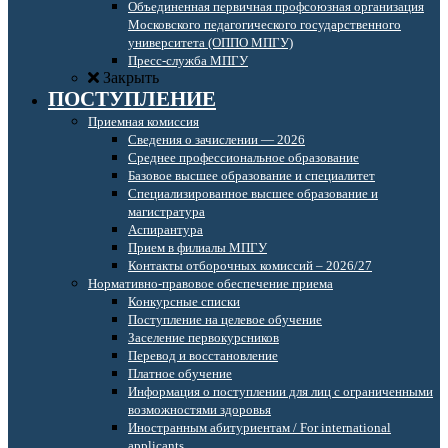
Объединенная первичная профсоюзная организация
Московского педагогического государственного
университета (ОППО МПГУ)
Пресс-служба МПГУ
Закрыть
ПОСТУПЛЕНИЕ
Приемная комиссия
Сведения о зачислении — 2026
Среднее профессиональное образование
Базовое высшее образование и специалитет
Специализированное высшее образование и
магистратура
Аспирантура
Прием в филиалы МПГУ
Контакты отборочных комиссий – 2026/27
Нормативно-правовое обеспечение приема
Конкурсные списки
Поступление на целевое обучение
Заселение первокурсников
Перевод и восстановление
Платное обучение
Информация о поступлении для лиц с ограниченными
возможностями здоровья
Иностранным абитуриентам / For international
applicants