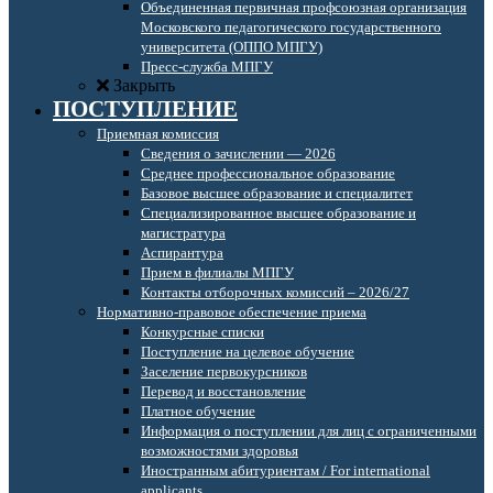
Объединенная первичная профсоюзная организация
Московского педагогического государственного
университета (ОППО МПГУ)
Пресс-служба МПГУ
Закрыть
ПОСТУПЛЕНИЕ
Приемная комиссия
Сведения о зачислении — 2026
Среднее профессиональное образование
Базовое высшее образование и специалитет
Специализированное высшее образование и
магистратура
Аспирантура
Прием в филиалы МПГУ
Контакты отборочных комиссий – 2026/27
Нормативно-правовое обеспечение приема
Конкурсные списки
Поступление на целевое обучение
Заселение первокурсников
Перевод и восстановление
Платное обучение
Информация о поступлении для лиц с ограниченными
возможностями здоровья
Иностранным абитуриентам / For international
applicants