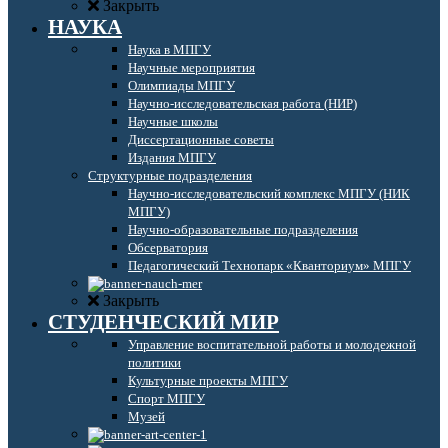
Закрыть
НАУКА
Наука в МПГУ
Научные мероприятия
Олимпиады МПГУ
Научно-исследовательская работа (НИР)
Научные школы
Диссертационные советы
Издания МПГУ
Структурные подразделения
Научно-исследовательский комплекс МПГУ (НИК
МПГУ)
Научно-образовательные подразделения
Обсерватория
Педагогический Технопарк «Кванториум» МПГУ
Закрыть
СТУДЕНЧЕСКИЙ МИР
Управление воспитательной работы и молодежной
политики
Культурные проекты МПГУ
Спорт МПГУ
Музей