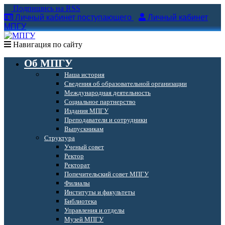
Подпишись на RSS
Личный кабинет поступающего
Личный кабинет
МПГУ
Навигация по сайту
Об МПГУ
Наша история
Сведения об образовательной организации
Международная деятельность
Социальное партнерство
Издания МПГУ
Преподаватели и сотрудники
Выпускникам
Структура
Ученый совет
Ректор
Ректорат
Попечительский совет МПГУ
Филиалы
Институты и факультеты
Библиотека
Управления и отделы
Музей МПГУ