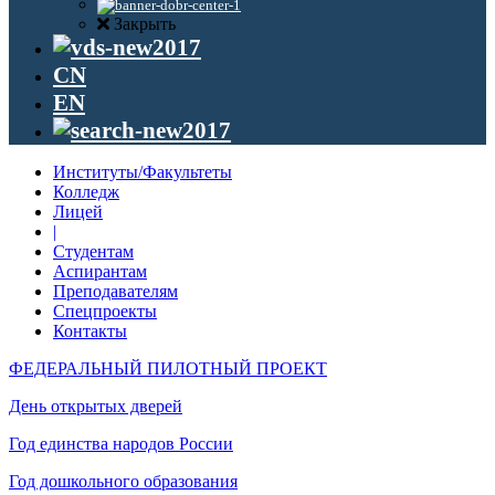
Закрыть
CN
EN
Институты/Факультеты
Колледж
Лицей
|
Студентам
Аспирантам
Преподавателям
Спецпроекты
Контакты
ФЕДЕРАЛЬНЫЙ ПИЛОТНЫЙ ПРОЕКТ
День открытых дверей
Год единства народов России
Год дошкольного образования