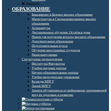
Закрыть
ОБРАЗОВАНИЕ
Бакалавриат и Базовое высшее образование
Магистратура и Специализированное высшее
образование
Аспирантура
Дистанционное обучение. Остаёмся дома
Прием для получения второго высшего образования
Дополнительное образование
Подготовительные курсы
Обучение иностранных студентов
Наши выпускники
Структурные подразделения
Институты/Факультеты
Учебно-научные центры
Научно-образовательные центры
Учебно-методическое управление
Колледж МПГУ
Лицей МПГУ
Защита обучающихся от информации, причиняющей
вред их здоровью и развитию