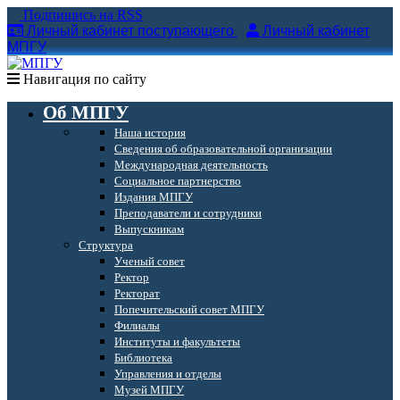
Подпишись на RSS
Личный кабинет поступающего
Личный кабинет
МПГУ
Навигация по сайту
Об МПГУ
Наша история
Сведения об образовательной организации
Международная деятельность
Социальное партнерство
Издания МПГУ
Преподаватели и сотрудники
Выпускникам
Структура
Ученый совет
Ректор
Ректорат
Попечительский совет МПГУ
Филиалы
Институты и факультеты
Библиотека
Управления и отделы
Музей МПГУ