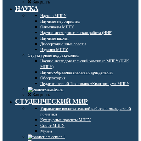
Закрыть
НАУКА
Наука в МПГУ
Научные мероприятия
Олимпиады МПГУ
Научно-исследовательская работа (НИР)
Научные школы
Диссертационные советы
Издания МПГУ
Структурные подразделения
Научно-исследовательский комплекс МПГУ (НИК
МПГУ)
Научно-образовательные подразделения
Обсерватория
Педагогический Технопарк «Кванториум» МПГУ
Закрыть
СТУДЕНЧЕСКИЙ МИР
Управление воспитательной работы и молодежной
политики
Культурные проекты МПГУ
Спорт МПГУ
Музей