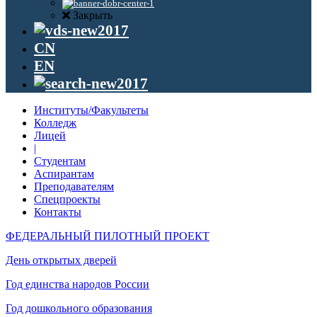
Закрыть
CN
EN
Институты/Факультеты
Колледж
Лицей
|
Студентам
Аспирантам
Преподавателям
Спецпроекты
Контакты
ФЕДЕРАЛЬНЫЙ ПИЛОТНЫЙ ПРОЕКТ
День открытых дверей
Год единства народов России
Год дошкольного образования