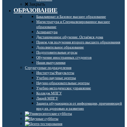
Закрыть
ОБРАЗОВАНИЕ
Бакалавриат и Базовое высшее образование
Магистратура и Специализированное высшее
образование
Аспирантура
Дистанционное обучение. Остаёмся дома
Прием для получения второго высшего образования
Дополнительное образование
Подготовительные курсы
Обучение иностранных студентов
Наши выпускники
Структурные подразделения
Институты/Факультеты
Учебно-научные центры
Научно-образовательные центры
Учебно-методическое управление
Колледж МПГУ
Лицей МПГУ
Защита обучающихся от информации, причиняющей
вред их здоровью и развитию