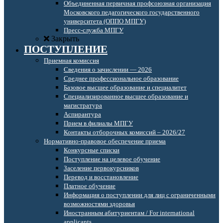
Объединенная первичная профсоюзная организация
Московского педагогического государственного
университета (ОППО МПГУ)
Пресс-служба МПГУ
Закрыть
ПОСТУПЛЕНИЕ
Приемная комиссия
Сведения о зачислении — 2026
Среднее профессиональное образование
Базовое высшее образование и специалитет
Специализированное высшее образование и
магистратура
Аспирантура
Прием в филиалы МПГУ
Контакты отборочных комиссий – 2026/27
Нормативно-правовое обеспечение приема
Конкурсные списки
Поступление на целевое обучение
Заселение первокурсников
Перевод и восстановление
Платное обучение
Информация о поступлении для лиц с ограниченными
возможностями здоровья
Иностранным абитуриентам / For international
applicants