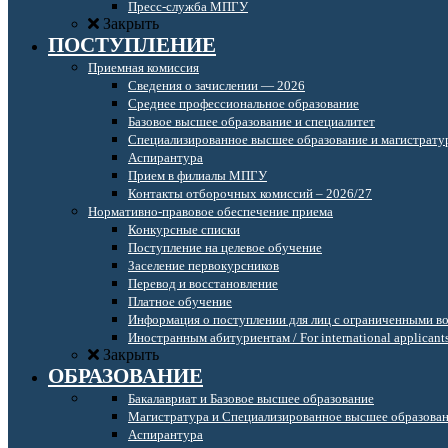
Пресс-служба МПГУ
Закрыть
ПОСТУПЛЕНИЕ
Приемная комиссия
Сведения о зачислении — 2026
Среднее профессиональное образование
Базовое высшее образование и специалитет
Специализированное высшее образование и магистрату
Аспирантура
Прием в филиалы МПГУ
Контакты отборочных комиссий – 2026/27
Нормативно-правовое обеспечение приема
Конкурсные списки
Поступление на целевое обучение
Заселение первокурсников
Перевод и восстановление
Платное обучение
Информация о поступлении для лиц с ограниченными в
Иностранным абитуриентам / For international applicant
Закрыть
ОБРАЗОВАНИЕ
Бакалавриат и Базовое высшее образование
Магистратура и Специализированное высшее образова
Аспирантура