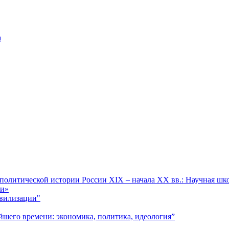
а
олитической истории России XIX – начала XX вв.: Научная шко
ии»
ивилизации"
шего времени: экономика, политика, идеология”