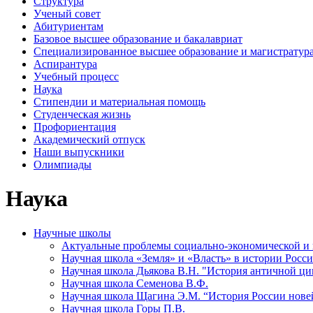
Структура
Ученый совет
Абитуриентам
Базовое высшее образование и бакалавриат
Специализированное высшее образование и магистратур
Аспирантура
Учебный процесс
Наука
Стипендии и материальная помощь
Студенческая жизнь
Профориентация
Академический отпуск
Наши выпускники
Олимпиады
Наука
Научные школы
Актуальные проблемы социально-экономической и п
Научная школа «Земля» и «Власть» в истории Росс
Научная школа Дьякова В.Н. "История античной ц
Научная школа Семенова В.Ф.
Научная школа Щагина Э.М. “История России новей
Научная школа Горы П.В.