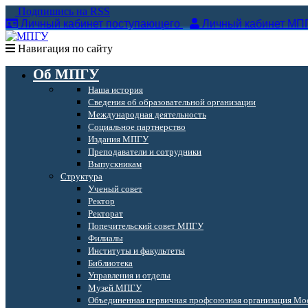
Подпишись на RSS
Личный кабинет поступающего
Личный кабинет МП
Навигация по сайту
Об МПГУ
Наша история
Сведения об образовательной организации
Международная деятельность
Социальное партнерство
Издания МПГУ
Преподаватели и сотрудники
Выпускникам
Структура
Ученый совет
Ректор
Ректорат
Попечительский совет МПГУ
Филиалы
Институты и факультеты
Библиотека
Управления и отделы
Музей МПГУ
Объединенная первичная профсоюзная организация Мос