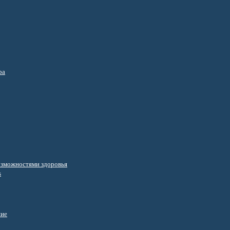
ра
озможностями здоровья
s
ние