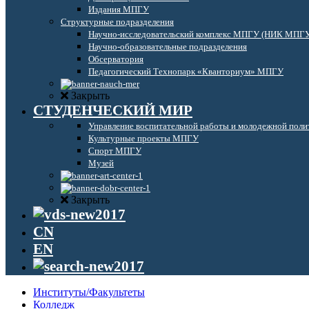
Издания МПГУ
Структурные подразделения
Научно-исследовательский комплекс МПГУ (НИК МПГ
Научно-образовательные подразделения
Обсерватория
Педагогический Технопарк «Кванториум» МПГУ
Закрыть
СТУДЕНЧЕСКИЙ МИР
Управление воспитательной работы и молодежной поли
Культурные проекты МПГУ
Спорт МПГУ
Музей
Закрыть
CN
EN
Институты/Факультеты
Колледж