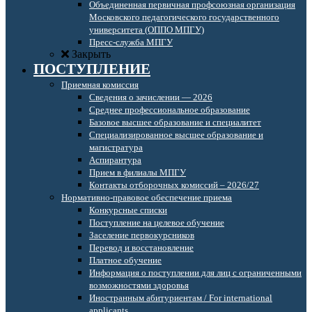
Объединенная первичная профсоюзная организация
Московского педагогического государственного
университета (ОППО МПГУ)
Пресс-служба МПГУ
Закрыть
ПОСТУПЛЕНИЕ
Приемная комиссия
Сведения о зачислении — 2026
Среднее профессиональное образование
Базовое высшее образование и специалитет
Специализированное высшее образование и
магистратура
Аспирантура
Прием в филиалы МПГУ
Контакты отборочных комиссий – 2026/27
Нормативно-правовое обеспечение приема
Конкурсные списки
Поступление на целевое обучение
Заселение первокурсников
Перевод и восстановление
Платное обучение
Информация о поступлении для лиц с ограниченными
возможностями здоровья
Иностранным абитуриентам / For international
applicants