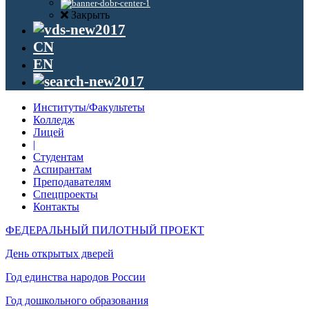
Закрыть
CN
EN
Институты/Факультеты
Колледж
Лицей
|
Студентам
Аспирантам
Преподавателям
Спецпроекты
Контакты
ФЕДЕРАЛЬНЫЙ ПИЛОТНЫЙ ПРОЕКТ
День открытых дверей
Год единства народов России
Год дошкольного образования