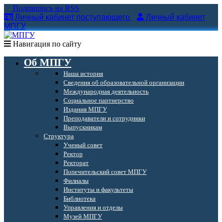
Подпишись на RSS
Личный кабинет поступающего
Личный кабинет
МПГУ
Навигация по сайту
Об МПГУ
Наша история
Сведения об образовательной организации
Международная деятельность
Социальное партнерство
Издания МПГУ
Преподаватели и сотрудники
Выпускникам
Структура
Ученый совет
Ректор
Ректорат
Попечительский совет МПГУ
Филиалы
Институты и факультеты
Библиотека
Управления и отделы
Музей МПГУ