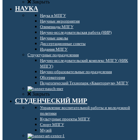
Закрыть
НАУКА
Наука в МПГУ
Научные мероприятия
Олимпиады МПГУ
Научно-исследовательская работа (НИР)
Научные школы
Диссертационные советы
Издания МПГУ
Структурные подразделения
Научно-исследовательский комплекс МПГУ (НИК
МПГУ)
Научно-образовательные подразделения
Обсерватория
Педагогический Технопарк «Кванториум» МПГУ
Закрыть
СТУДЕНЧЕСКИЙ МИР
Управление воспитательной работы и молодежной
политики
Культурные проекты МПГУ
Спорт МПГУ
Музей