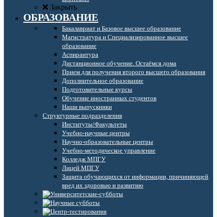
Закрыть
ОБРАЗОВАНИЕ
Бакалавриат и Базовое высшее образование
Магистратура и Специализированное высшее
образование
Аспирантура
Дистанционное обучение. Остаёмся дома
Прием для получения второго высшего образования
Дополнительное образование
Подготовительные курсы
Обучение иностранных студентов
Наши выпускники
Структурные подразделения
Институты/Факультеты
Учебно-научные центры
Научно-образовательные центры
Учебно-методическое управление
Колледж МПГУ
Лицей МПГУ
Защита обучающихся от информации, причиняющей
вред их здоровью и развитию