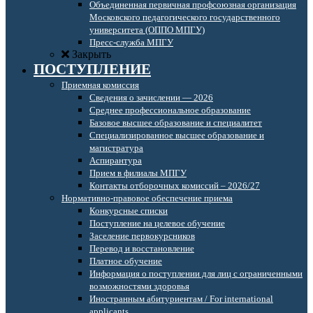
Объединенная первичная профсоюзная организация
Московского педагогического государственного
университета (ОППО МПГУ)
Пресс-служба МПГУ
Закрыть
ПОСТУПЛЕНИЕ
Приемная комиссия
Сведения о зачислении — 2026
Среднее профессиональное образование
Базовое высшее образование и специалитет
Специализированное высшее образование и
магистратура
Аспирантура
Прием в филиалы МПГУ
Контакты отборочных комиссий – 2026/27
Нормативно-правовое обеспечение приема
Конкурсные списки
Поступление на целевое обучение
Заселение первокурсников
Перевод и восстановление
Платное обучение
Информация о поступлении для лиц с ограниченными
возможностями здоровья
Иностранным абитуриентам / For international
applicants