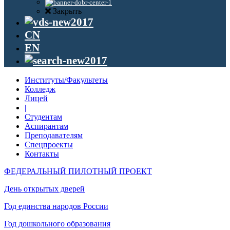
Закрыть
CN
EN
Институты/Факультеты
Колледж
Лицей
|
Студентам
Аспирантам
Преподавателям
Спецпроекты
Контакты
ФЕДЕРАЛЬНЫЙ ПИЛОТНЫЙ ПРОЕКТ
День открытых дверей
Год единства народов России
Год дошкольного образования