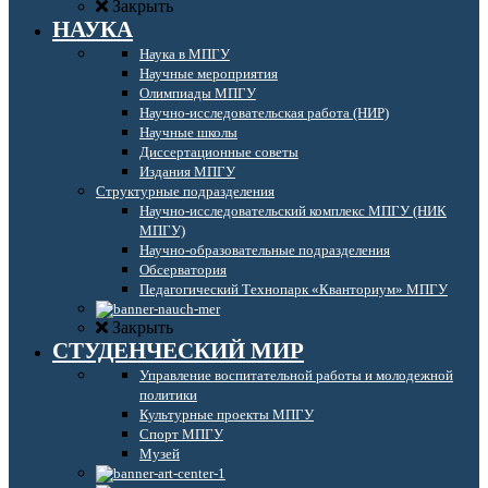
Закрыть
НАУКА
Наука в МПГУ
Научные мероприятия
Олимпиады МПГУ
Научно-исследовательская работа (НИР)
Научные школы
Диссертационные советы
Издания МПГУ
Структурные подразделения
Научно-исследовательский комплекс МПГУ (НИК
МПГУ)
Научно-образовательные подразделения
Обсерватория
Педагогический Технопарк «Кванториум» МПГУ
Закрыть
СТУДЕНЧЕСКИЙ МИР
Управление воспитательной работы и молодежной
политики
Культурные проекты МПГУ
Спорт МПГУ
Музей