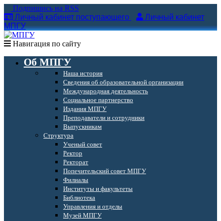
Подпишись на RSS
Личный кабинет поступающего
Личный кабинет
МПГУ
Навигация по сайту
Об МПГУ
Наша история
Сведения об образовательной организации
Международная деятельность
Социальное партнерство
Издания МПГУ
Преподаватели и сотрудники
Выпускникам
Структура
Ученый совет
Ректор
Ректорат
Попечительский совет МПГУ
Филиалы
Институты и факультеты
Библиотека
Управления и отделы
Музей МПГУ