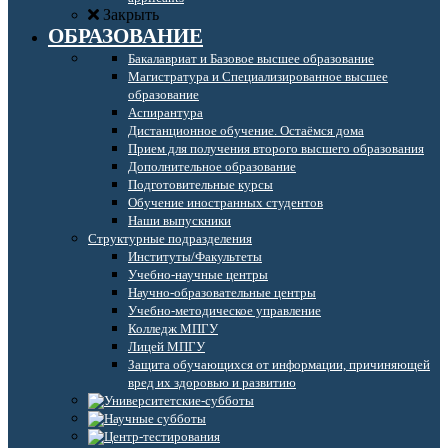
Закрыть
ОБРАЗОВАНИЕ
Бакалавриат и Базовое высшее образование
Магистратура и Специализированное высшее
образование
Аспирантура
Дистанционное обучение. Остаёмся дома
Прием для получения второго высшего образования
Дополнительное образование
Подготовительные курсы
Обучение иностранных студентов
Наши выпускники
Структурные подразделения
Институты/Факультеты
Учебно-научные центры
Научно-образовательные центры
Учебно-методическое управление
Колледж МПГУ
Лицей МПГУ
Защита обучающихся от информации, причиняющей
вред их здоровью и развитию