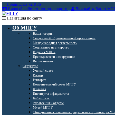
Подпишись на RSS
Личный кабинет поступающего
Личный кабинет МП
Навигация по сайту
Об МПГУ
Наша история
Сведения об образовательной организации
Международная деятельность
Социальное партнерство
Издания МПГУ
Преподаватели и сотрудники
Выпускникам
Структура
Ученый совет
Ректор
Ректорат
Попечительский совет МПГУ
Филиалы
Институты и факультеты
Библиотека
Управления и отделы
Музей МПГУ
Объединенная первичная профсоюзная организация Мос