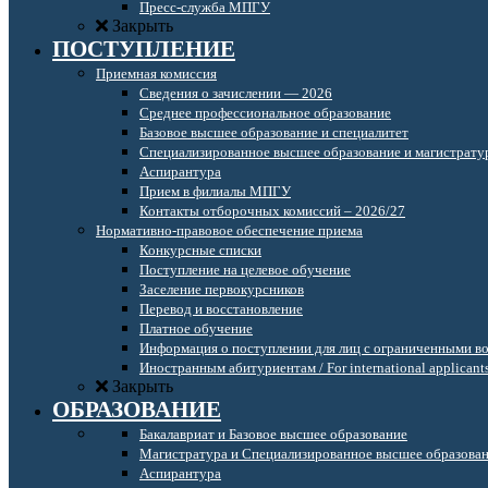
Пресс-служба МПГУ
Закрыть
ПОСТУПЛЕНИЕ
Приемная комиссия
Сведения о зачислении — 2026
Среднее профессиональное образование
Базовое высшее образование и специалитет
Специализированное высшее образование и магистрату
Аспирантура
Прием в филиалы МПГУ
Контакты отборочных комиссий – 2026/27
Нормативно-правовое обеспечение приема
Конкурсные списки
Поступление на целевое обучение
Заселение первокурсников
Перевод и восстановление
Платное обучение
Информация о поступлении для лиц с ограниченными в
Иностранным абитуриентам / For international applicant
Закрыть
ОБРАЗОВАНИЕ
Бакалавриат и Базовое высшее образование
Магистратура и Специализированное высшее образова
Аспирантура