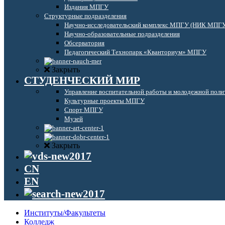
Издания МПГУ
Структурные подразделения
Научно-исследовательский комплекс МПГУ (НИК МПГ
Научно-образовательные подразделения
Обсерватория
Педагогический Технопарк «Кванториум» МПГУ
Закрыть
СТУДЕНЧЕСКИЙ МИР
Управление воспитательной работы и молодежной поли
Культурные проекты МПГУ
Спорт МПГУ
Музей
Закрыть
CN
EN
Институты/Факультеты
Колледж