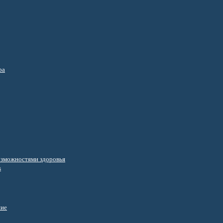
ра
озможностями здоровья
s
ние