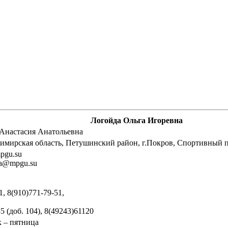
Логойда Ольга Игоревна
Анастасия Анатольевна
димирская область, Петушинский район, г.Покров, Спортивный пр
pgu.su
ya@mpgu.su
1, 8(910)771-79-51,
5 (доб. 104), 8(49243)61120
 – пятница