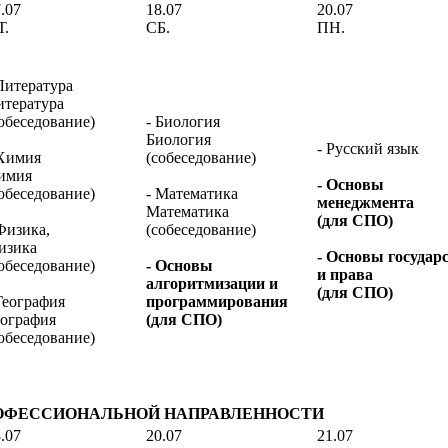
.07
18.07
20.07
Т.
СБ.
ПН.
Литература
итература
обеседование)
- Биология
Биология
- Русский язык
 Химия
(собеседование)
имия
- Основы
обеседование)
- Математика
менеджмента
Математика
(для СПО)
Физика,
(собеседование)
изика
- Основы государ
обеседование)
- Основы
и права
алгоритмизации и
(для СПО)
География
программирования
еография
(для СПО)
обеседование)
ОФЕССИОНАЛЬНОЙ НАПРАВЛЕННОСТИ
.07
20.07
21.07