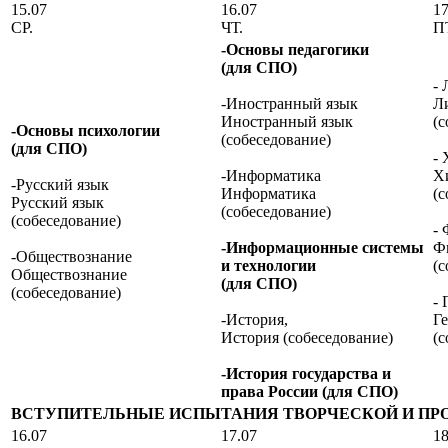
15.07
16.07
17
СР.
ЧТ.
П
-Основы педагогики
(для СПО)
- 
-Иностранный язык
Л
Иностранный язык
(с
-Основы психологии
(собеседование)
(для СПО)
-
-Информатика
Х
-Русский язык
Информатика
(с
Русский язык
(собеседование)
(собеседование)
- 
-Информационные системы
Ф
-Обществознание
и технологии
(с
Обществознание
(для СПО)
(собеседование)
- 
-История,
Г
История (собеседование)
(с
-История государства и
права России (для СПО)
ВСТУПИТЕЛЬНЫЕ ИСПЫТАНИЯ ТВОРЧЕСКОЙ И ПР
16.07
17.07
18