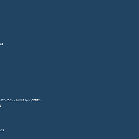
ра
озможностями здоровья
s
ние