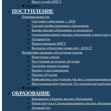
Пресс-служба МПГУ
Закрыть
ПОСТУПЛЕНИЕ
Приемная комиссия
Сведения о зачислении — 2026
Среднее профессиональное образование
Базовое высшее образование и специалитет
Специализированное высшее образование и магистрату
Аспирантура
Прием в филиалы МПГУ
Контакты отборочных комиссий – 2026/27
Нормативно-правовое обеспечение приема
Конкурсные списки
Поступление на целевое обучение
Заселение первокурсников
Перевод и восстановление
Платное обучение
Информация о поступлении для лиц с ограниченными в
Иностранным абитуриентам / For international applicant
Закрыть
ОБРАЗОВАНИЕ
Бакалавриат и Базовое высшее образование
Магистратура и Специализированное высшее образова
Аспирантура