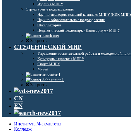
Издания МПГУ
Структурные подразделения
Научно-исследовательский комплекс МПГУ (НИК МПГ
Научно-образовательные подразделения
Обсерватория
Педагогический Технопарк «Кванториум» МПГУ
Закрыть
СТУДЕНЧЕСКИЙ МИР
Управление воспитательной работы и молодежной поли
Культурные проекты МПГУ
Спорт МПГУ
Музей
Закрыть
CN
EN
Институты/Факультеты
Колледж