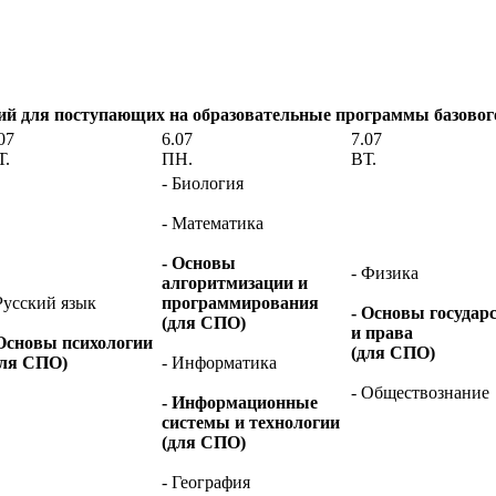
й для поступающих на образовательные программы базового
07
6.07
7.07
Т.
ПН.
ВТ.
- Биология
- Математика
- Основы
- Физика
алгоритмизации и
Русский язык
программирования
- Основы государ
(для СПО)
и права
 Основы психологии
(для СПО)
для СПО)
- Информатика
- Обществознание
- Информационные
системы и технологии
(для СПО)
- География