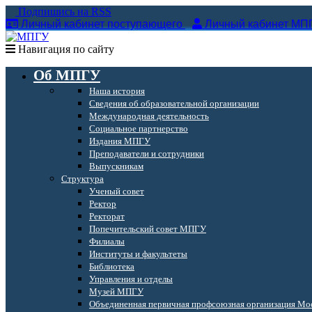
Подпишись на RSS
Личный кабинет поступающего
Личный кабинет МП
Навигация по сайту
Об МПГУ
Наша история
Сведения об образовательной организации
Международная деятельность
Социальное партнерство
Издания МПГУ
Преподаватели и сотрудники
Выпускникам
Структура
Ученый совет
Ректор
Ректорат
Попечительский совет МПГУ
Филиалы
Институты и факультеты
Библиотека
Управления и отделы
Музей МПГУ
Объединенная первичная профсоюзная организация Мос