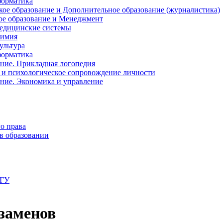
форматика
кое образование и Дополнительное образование (журналистика)
кое образование и Менеджмент
медицинские системы
Химия
ультура
форматика
ание. Прикладная логопедия
а и психологическое сопровождение личности
ение. Экономика и управление
о права
 в образовании
ПГУ
заменов