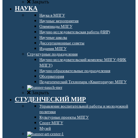
Закрыть
НАУКА
Наука в МПГУ
Научные мероприятия
Олимпиады МПГУ
Научно-исследовательская работа (НИР)
Научные школы
Диссертационные советы
Издания МПГУ
Структурные подразделения
Научно-исследовательский комплекс МПГУ (НИК
МПГУ)
Научно-образовательные подразделения
Обсерватория
Педагогический Технопарк «Кванториум» МПГУ
Закрыть
СТУДЕНЧЕСКИЙ МИР
Управление воспитательной работы и молодежной
политики
Культурные проекты МПГУ
Спорт МПГУ
Музей