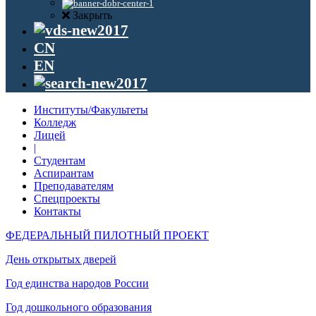
Закрыть
CN
EN
Институты/Факультеты
Колледж
Лицей
|
Студентам
Аспирантам
Преподавателям
Спецпроекты
Контакты
ФЕДЕРАЛЬНЫЙ ПИЛОТНЫЙ ПРОЕКТ
День открытых дверей
Год единства народов России
Год дошкольного образования