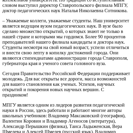
словом выступил директор Ставропольского филиала МПГУ,
доктор педагогических наук Наталья Николаевна Сотникова.
– Уважаемые коллеги, уважаемые студенты. Наш университет
является ведущим вузом педагогических наук. В вузе было
сделано множество открытий, о которых знают не только в
нашей стране и которыми мы гордимся. Более 90 процентов
преподавателей нашего филиала кандидаты и доктора наук.
Студенты несмотря на свой юный возраст, успели отличиться
и внести свою лепту в копилку достижений города. Они
являются стипендиатами администрации города Ставрополя,
губернатора края и ученого совета головного вуза.
Сегодня Правительство Российской Федерации поддерживает
молодежь. Для вас открыты все дороги, масса возможностей
для вашего становления как ученых. Успехов, научных
открытий и покорения новых научных вершин. С
праздником!
МПГУ является одним из лидеров развития педагогической
науки в России, здесь работали и работают многие авторы
школьных учебников: Владимир Максаковский (география),
Валентин Коровин и Владимир Агеносов (литература),
Александр Перышкин (физика), Таиса Ладыженская, Вера
Шмелева и Алексей Шмелев (русский язык), Владимир