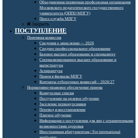
Объединенная первичная профсоюзная организация
Московского педагогического государственного
университета (ОППО МПГУ)
Пресс-служба МПГУ
Закрыть
ПОСТУПЛЕНИЕ
Приемная комиссия
Сведения о зачислении — 2026
Среднее профессиональное образование
Базовое высшее образование и специалитет
Специализированное высшее образование и
магистратура
Аспирантура
Прием в филиалы МПГУ
Контакты отборочных комиссий – 2026/27
Нормативно-правовое обеспечение приема
Конкурсные списки
Поступление на целевое обучение
Заселение первокурсников
Перевод и восстановление
Платное обучение
Информация о поступлении для лиц с ограниченными
возможностями здоровья
Иностранным абитуриентам / For international
applicants