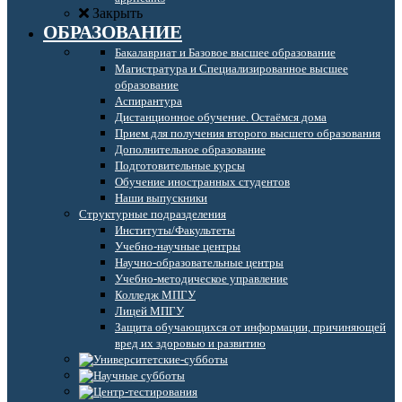
Закрыть
ОБРАЗОВАНИЕ
Бакалавриат и Базовое высшее образование
Магистратура и Специализированное высшее
образование
Аспирантура
Дистанционное обучение. Остаёмся дома
Прием для получения второго высшего образования
Дополнительное образование
Подготовительные курсы
Обучение иностранных студентов
Наши выпускники
Структурные подразделения
Институты/Факультеты
Учебно-научные центры
Научно-образовательные центры
Учебно-методическое управление
Колледж МПГУ
Лицей МПГУ
Защита обучающихся от информации, причиняющей
вред их здоровью и развитию