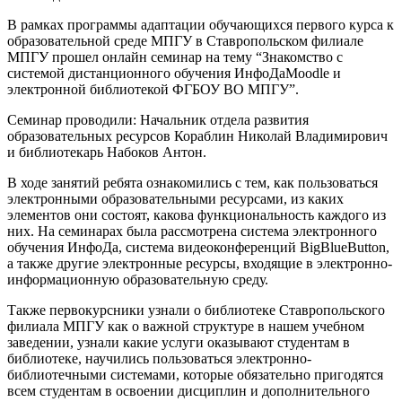
В рамках программы адаптации обучающихся первого курса к
образовательной среде МПГУ в Ставропольском филиале
МПГУ прошел онлайн семинар на тему “Знакомство с
системой дистанционного обучения ИнфоДаMoodle и
электронной библиотекой ФГБОУ ВО МПГУ”.
Семинар проводили: Начальник отдела развития
образовательных ресурсов Кораблин Николай Владимирович
и библиотекарь Набоков Антон.
В ходе занятий ребята ознакомились с тем, как пользоваться
электронными образовательными ресурсами, из каких
элементов они состоят, какова функциональность каждого из
них. На семинарах была рассмотрена система электронного
обучения ИнфоДа, система видеоконференций BigBlueButton,
а также другие электронные ресурсы, входящие в электронно-
информационную образовательную среду.
Также первокурсники узнали о библиотеке Ставропольского
филиала МПГУ как о важной структуре в нашем учебном
заведении, узнали какие услуги оказывают студентам в
библиотеке, научились пользоваться электронно-
библиотечными системами, которые обязательно пригодятся
всем студентам в освоении дисциплин и дополнительного