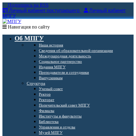
Подпишись на RSS
Личный кабинет поступающего
Личный кабинет
МПГУ
Навигация по сайту
Об МПГУ
Наша история
Сведения об образовательной организации
Международная деятельность
Социальное партнерство
Издания МПГУ
Преподаватели и сотрудники
Выпускникам
Структура
Ученый совет
Ректор
Ректорат
Попечительский совет МПГУ
Филиалы
Институты и факультеты
Библиотека
Управления и отделы
Музей МПГУ