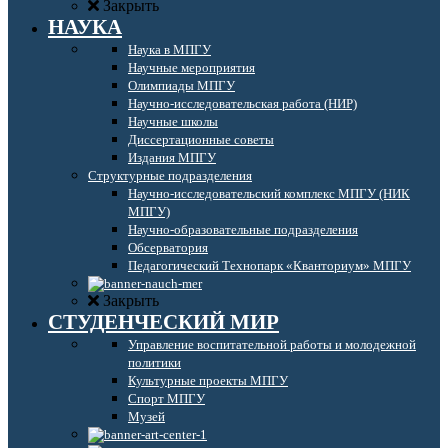
Закрыть
НАУКА
Наука в МПГУ
Научные мероприятия
Олимпиады МПГУ
Научно-исследовательская работа (НИР)
Научные школы
Диссертационные советы
Издания МПГУ
Структурные подразделения
Научно-исследовательский комплекс МПГУ (НИК
МПГУ)
Научно-образовательные подразделения
Обсерватория
Педагогический Технопарк «Кванториум» МПГУ
Закрыть
СТУДЕНЧЕСКИЙ МИР
Управление воспитательной работы и молодежной
политики
Культурные проекты МПГУ
Спорт МПГУ
Музей