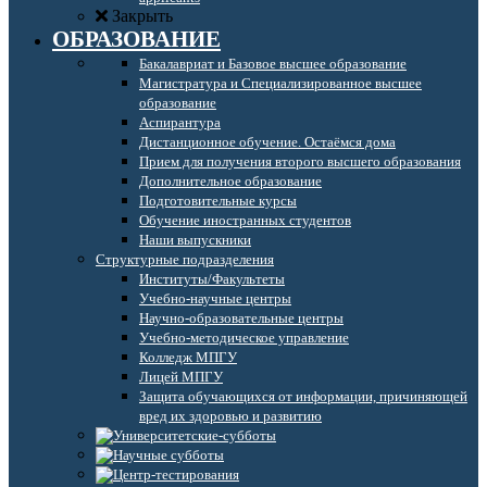
Закрыть
ОБРАЗОВАНИЕ
Бакалавриат и Базовое высшее образование
Магистратура и Специализированное высшее
образование
Аспирантура
Дистанционное обучение. Остаёмся дома
Прием для получения второго высшего образования
Дополнительное образование
Подготовительные курсы
Обучение иностранных студентов
Наши выпускники
Структурные подразделения
Институты/Факультеты
Учебно-научные центры
Научно-образовательные центры
Учебно-методическое управление
Колледж МПГУ
Лицей МПГУ
Защита обучающихся от информации, причиняющей
вред их здоровью и развитию