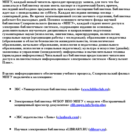
МПГУ, каждый новый читатель проходит процедуру записи, для того что бы
записаться в библиотеку нужно иметь паспорт и студенческий билет, причем,
последний необходимо предъявлять при каждом посещении библиотеки. Библиотека
ждет вас с понедельника по субботу. Каждая последняя пятница месяца –
санитарный день. Во время экзаменационной сессии заочного отделения, библиотека
работает без выходных дней. Помимо основного печатного фонда научной
библиотеки Ставропольского филиала «МПГУ», каждый студент имеет доступ к
электронно-библиотечным системам, содержащим издания по основным,
дополнительным изучаемым дисциплинам и направлениям подготовки:
гуманитарные науки (психология, лингвистика, юриспруденция, политология;
социальные науки (организация работы с молодежью); образование и педагогика
(образование в области безопасности жизнедеятельности, технологическое
образование, начальное образование, психология и педагогика дошкольного
образования, психология и социальная педагогика); культура и искусство (дизайн);
экономика и управление (менеджмент); информатика и вычислительная техника
(прикладная информатика).Читальный зал библиотеки предоставляет читателям
доступ к полнотекстовым информационным электронным системам «Консультант
Плюс».
В целях информационного обеспечения учебного процесса, Ставропольский филиал
МПГУ подключён к коллекциям:
ЭБС «Университетская библиотека онлайн» (
www.biblioclub.ru
);
Электронная библиотека ФГБОУ ВПО МПГУ с модулем «Постраничный
защищенный просмотр документов»
elib.mpgu.info/login.php
;
«ЭБС издательства «Лань» (
e.lanbook.com
) ;
Научная электронная библиотека eLIBRARY.RU (
elibrary.ru
).