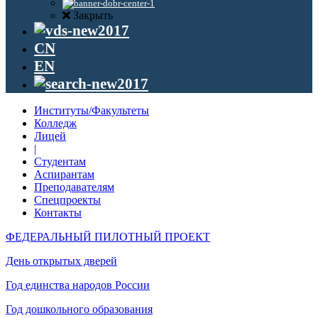
Закрыть
CN
EN
Институты/Факультеты
Колледж
Лицей
|
Студентам
Аспирантам
Преподавателям
Спецпроекты
Контакты
ФЕДЕРАЛЬНЫЙ ПИЛОТНЫЙ ПРОЕКТ
День открытых дверей
Год единства народов России
Год дошкольного образования