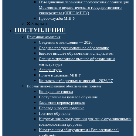
Объединенная первичная профсоюзная организация
Московского педагогического государственного
университета (ОППО МПГУ)
Пресс-служба МПГУ
Закрыть
ПОСТУПЛЕНИЕ
Приемная комиссия
Сведения о зачислении — 2026
Среднее профессиональное образование
Базовое высшее образование и специалитет
Специализированное высшее образование и
магистратура
Аспирантура
Прием в филиалы МПГУ
Контакты отборочных комиссий – 2026/27
Нормативно-правовое обеспечение приема
Конкурсные списки
Поступление на целевое обучение
Заселение первокурсников
Перевод и восстановление
Платное обучение
Информация о поступлении для лиц с ограниченными
возможностями здоровья
Иностранным абитуриентам / For international
applicants