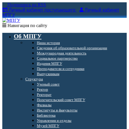
Подпишись на RSS
Личный кабинет поступающего
Личный кабинет
МПГУ
Навигация по сайту
Об МПГУ
Наша история
Сведения об образовательной организации
Международная деятельность
Социальное партнерство
Издания МПГУ
Преподаватели и сотрудники
Выпускникам
Структура
Ученый совет
Ректор
Ректорат
Попечительский совет МПГУ
Филиалы
Институты и факультеты
Библиотека
Управления и отделы
Музей МПГУ