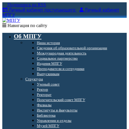
Подпишись на RSS
Личный кабинет поступающего
Личный кабинет
МПГУ
Навигация по сайту
Об МПГУ
Наша история
Сведения об образовательной организации
Международная деятельность
Социальное партнерство
Издания МПГУ
Преподаватели и сотрудники
Выпускникам
Структура
Ученый совет
Ректор
Ректорат
Попечительский совет МПГУ
Филиалы
Институты и факультеты
Библиотека
Управления и отделы
Музей МПГУ