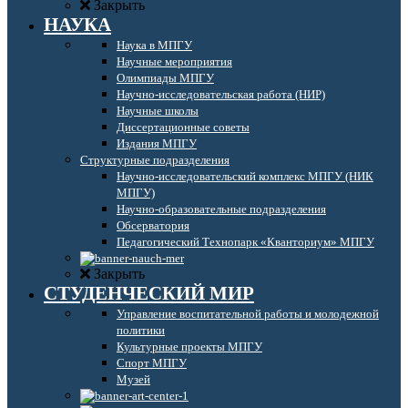
Закрыть
НАУКА
Наука в МПГУ
Научные мероприятия
Олимпиады МПГУ
Научно-исследовательская работа (НИР)
Научные школы
Диссертационные советы
Издания МПГУ
Структурные подразделения
Научно-исследовательский комплекс МПГУ (НИК
МПГУ)
Научно-образовательные подразделения
Обсерватория
Педагогический Технопарк «Кванториум» МПГУ
Закрыть
СТУДЕНЧЕСКИЙ МИР
Управление воспитательной работы и молодежной
политики
Культурные проекты МПГУ
Спорт МПГУ
Музей