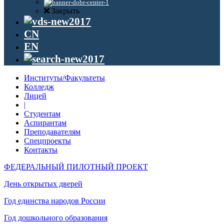
Закрыть
CN
EN
Институты/Факультеты
Колледж
Лицей
|
Студентам
Аспирантам
Преподавателям
Спецпроекты
Контакты
ФЕДЕРАЛЬНЫЙ ПИЛОТНЫЙ ПРОЕКТ
День открытых дверей
Год единства народов России
Год дошкольного образования