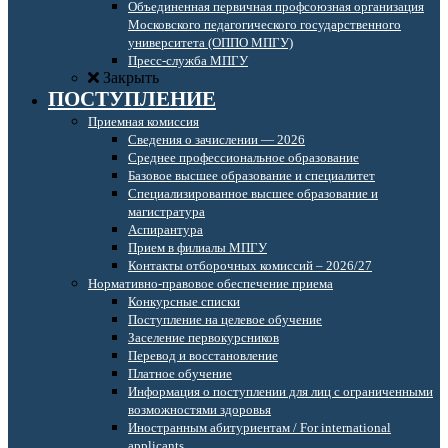
Объединенная первичная профсоюзная организация
Московского педагогического государственного
университета (ОППО МПГУ)
Пресс-служба МПГУ
Закрыть
ПОСТУПЛЕНИЕ
Приемная комиссия
Сведения о зачислении — 2026
Среднее профессиональное образование
Базовое высшее образование и специалитет
Специализированное высшее образование и
магистратура
Аспирантура
Прием в филиалы МПГУ
Контакты отборочных комиссий – 2026/27
Нормативно-правовое обеспечение приема
Конкурсные списки
Поступление на целевое обучение
Заселение первокурсников
Перевод и восстановление
Платное обучение
Информация о поступлении для лиц с ограниченными
возможностями здоровья
Иностранным абитуриентам / For international
applicants