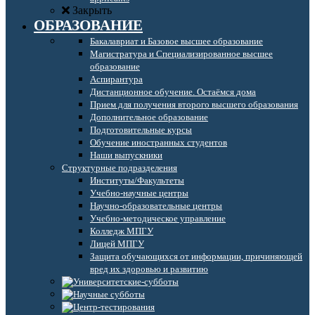
Закрыть
ОБРАЗОВАНИЕ
Бакалавриат и Базовое высшее образование
Магистратура и Специализированное высшее
образование
Аспирантура
Дистанционное обучение. Остаёмся дома
Прием для получения второго высшего образования
Дополнительное образование
Подготовительные курсы
Обучение иностранных студентов
Наши выпускники
Структурные подразделения
Институты/Факультеты
Учебно-научные центры
Научно-образовательные центры
Учебно-методическое управление
Колледж МПГУ
Лицей МПГУ
Защита обучающихся от информации, причиняющей
вред их здоровью и развитию