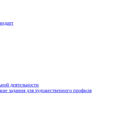
андарт
ьной деятельности
ские задания для художественного профиля