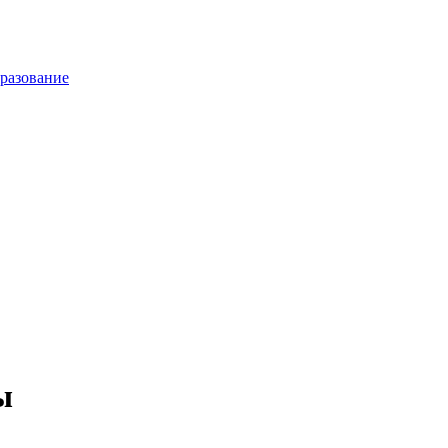
разование
ы