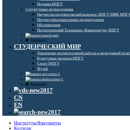
Издания МПГУ
Структурные подразделения
Научно-исследовательский комплекс МПГУ (НИК МПГ
Научно-образовательные подразделения
Обсерватория
Педагогический Технопарк «Кванториум» МПГУ
Закрыть
СТУДЕНЧЕСКИЙ МИР
Управление воспитательной работы и молодежной поли
Культурные проекты МПГУ
Спорт МПГУ
Музей
Закрыть
CN
EN
Институты/Факультеты
Колледж