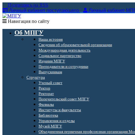
Подпишись на RSS
Личный кабинет поступающего
Личный кабинет МП
Навигация по сайту
Об МПГУ
Наша история
Сведения об образовательной организации
Международная деятельность
Социальное партнерство
Издания МПГУ
Преподаватели и сотрудники
Выпускникам
Структура
Ученый совет
Ректор
Ректорат
Попечительский совет МПГУ
Филиалы
Институты и факультеты
Библиотека
Управления и отделы
Музей МПГУ
Объединенная первичная профсоюзная организация Мос