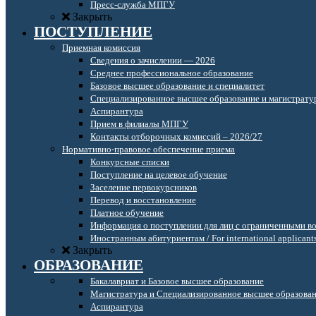
Пресс-служба МПГУ
Закрыть
ПОСТУПЛЕНИЕ
Приемная комиссия
Сведения о зачислении — 2026
Среднее профессиональное образование
Базовое высшее образование и специалитет
Специализированное высшее образование и магистрату
Аспирантура
Прием в филиалы МПГУ
Контакты отборочных комиссий – 2026/27
Нормативно-правовое обеспечение приема
Конкурсные списки
Поступление на целевое обучение
Заселение первокурсников
Перевод и восстановление
Платное обучение
Информация о поступлении для лиц с ограниченными в
Иностранным абитуриентам / For international applicant
Закрыть
ОБРАЗОВАНИЕ
Бакалавриат и Базовое высшее образование
Магистратура и Специализированное высшее образова
Аспирантура