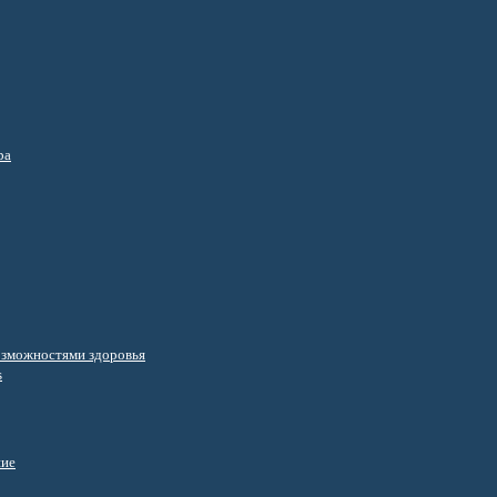
ра
озможностями здоровья
s
ние