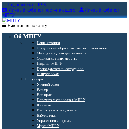
Подпишись на RSS
Личный кабинет поступающего
Личный кабинет
МПГУ
Навигация по сайту
Об МПГУ
Наша история
Сведения об образовательной организации
Международная деятельность
Социальное партнерство
Издания МПГУ
Преподаватели и сотрудники
Выпускникам
Структура
Ученый совет
Ректор
Ректорат
Попечительский совет МПГУ
Филиалы
Институты и факультеты
Библиотека
Управления и отделы
Музей МПГУ