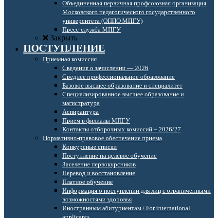
Объединенная первичная профсоюзная организация
Московского педагогического государственного
университета (ОППО МПГУ)
Пресс-служба МПГУ
Закрыть
ПОСТУПЛЕНИЕ
Приемная комиссия
Сведения о зачислении — 2026
Среднее профессиональное образование
Базовое высшее образование и специалитет
Специализированное высшее образование и
магистратура
Аспирантура
Прием в филиалы МПГУ
Контакты отборочных комиссий – 2026/27
Нормативно-правовое обеспечение приема
Конкурсные списки
Поступление на целевое обучение
Заселение первокурсников
Перевод и восстановление
Платное обучение
Информация о поступлении для лиц с ограниченными
возможностями здоровья
Иностранным абитуриентам / For international
applicants