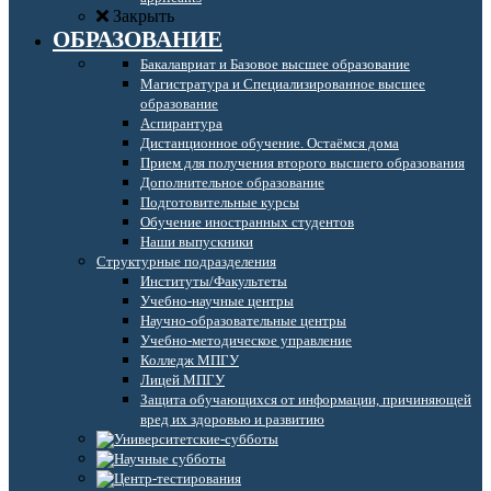
Закрыть
ОБРАЗОВАНИЕ
Бакалавриат и Базовое высшее образование
Магистратура и Специализированное высшее
образование
Аспирантура
Дистанционное обучение. Остаёмся дома
Прием для получения второго высшего образования
Дополнительное образование
Подготовительные курсы
Обучение иностранных студентов
Наши выпускники
Структурные подразделения
Институты/Факультеты
Учебно-научные центры
Научно-образовательные центры
Учебно-методическое управление
Колледж МПГУ
Лицей МПГУ
Защита обучающихся от информации, причиняющей
вред их здоровью и развитию