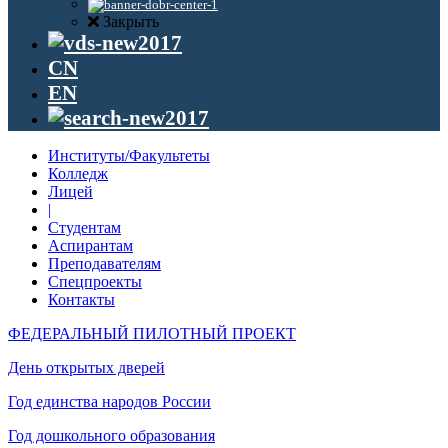
Закрыть
CN
EN
Институты/Факультеты
Колледж
Лицей
|
Студентам
Аспирантам
Преподавателям
Спецпроекты
Контакты
ФЕДЕРАЛЬНЫЙ ПИЛОТНЫЙ ПРОЕКТ
День открытых дверей
Год единства народов России
Год дошкольного образования