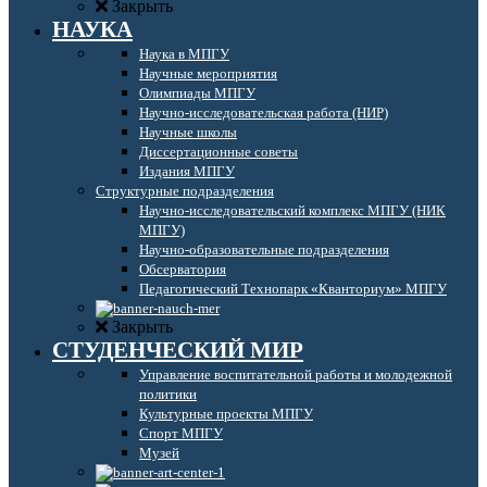
Закрыть
НАУКА
Наука в МПГУ
Научные мероприятия
Олимпиады МПГУ
Научно-исследовательская работа (НИР)
Научные школы
Диссертационные советы
Издания МПГУ
Структурные подразделения
Научно-исследовательский комплекс МПГУ (НИК
МПГУ)
Научно-образовательные подразделения
Обсерватория
Педагогический Технопарк «Кванториум» МПГУ
Закрыть
СТУДЕНЧЕСКИЙ МИР
Управление воспитательной работы и молодежной
политики
Культурные проекты МПГУ
Спорт МПГУ
Музей