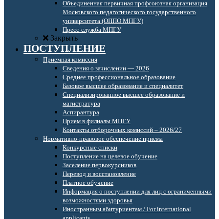
Объединенная первичная профсоюзная организация
Московского педагогического государственного
университета (ОППО МПГУ)
Пресс-служба МПГУ
Закрыть
ПОСТУПЛЕНИЕ
Приемная комиссия
Сведения о зачислении — 2026
Среднее профессиональное образование
Базовое высшее образование и специалитет
Специализированное высшее образование и
магистратура
Аспирантура
Прием в филиалы МПГУ
Контакты отборочных комиссий – 2026/27
Нормативно-правовое обеспечение приема
Конкурсные списки
Поступление на целевое обучение
Заселение первокурсников
Перевод и восстановление
Платное обучение
Информация о поступлении для лиц с ограниченными
возможностями здоровья
Иностранным абитуриентам / For international
applicants