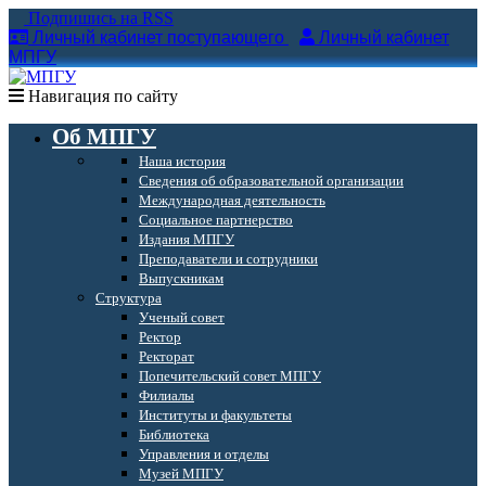
Подпишись на RSS
Личный кабинет поступающего
Личный кабинет
МПГУ
Навигация по сайту
Об МПГУ
Наша история
Сведения об образовательной организации
Международная деятельность
Социальное партнерство
Издания МПГУ
Преподаватели и сотрудники
Выпускникам
Структура
Ученый совет
Ректор
Ректорат
Попечительский совет МПГУ
Филиалы
Институты и факультеты
Библиотека
Управления и отделы
Музей МПГУ