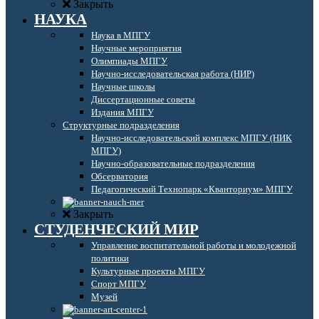
Закрыть
НАУКА
Наука в МПГУ
Научные мероприятия
Олимпиады МПГУ
Научно-исследовательская работа (НИР)
Научные школы
Диссертационные советы
Издания МПГУ
Структурные подразделения
Научно-исследовательский комплекс МПГУ (НИК
МПГУ)
Научно-образовательные подразделения
Обсерватория
Педагогический Технопарк «Кванториум» МПГУ
Закрыть
СТУДЕНЧЕСКИЙ МИР
Управление воспитательной работы и молодежной
политики
Культурные проекты МПГУ
Спорт МПГУ
Музей