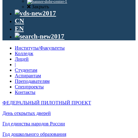
Закрыть
CN
EN
Институты/Факультеты
Колледж
Лицей
|
Студентам
Аспирантам
Преподавателям
Спецпроекты
Контакты
ФЕДЕРАЛЬНЫЙ ПИЛОТНЫЙ ПРОЕКТ
День открытых дверей
Год единства народов России
Год дошкольного образования