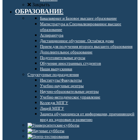
Закрыть
ОБРАЗОВАНИЕ
Бакалавриат и Базовое высшее образование
Магистратура и Специализированное высшее
образование
Аспирантура
Дистанционное обучение. Остаёмся дома
Прием для получения второго высшего образования
Дополнительное образование
Подготовительные курсы
Обучение иностранных студентов
Наши выпускники
Структурные подразделения
Институты/Факультеты
Учебно-научные центры
Научно-образовательные центры
Учебно-методическое управление
Колледж МПГУ
Лицей МПГУ
Защита обучающихся от информации, причиняющей
вред их здоровью и развитию