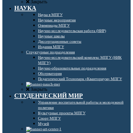
Закрыть
НАУКА
Наука в МПГУ
Научные мероприятия
Олимпиады МПГУ
Научно-исследовательская работа (НИР)
Научные школы
Диссертационные советы
Издания МПГУ
Структурные подразделения
Научно-исследовательский комплекс МПГУ (НИК
МПГУ)
Научно-образовательные подразделения
Обсерватория
Педагогический Технопарк «Кванториум» МПГУ
Закрыть
СТУДЕНЧЕСКИЙ МИР
Управление воспитательной работы и молодежной
политики
Культурные проекты МПГУ
Спорт МПГУ
Музей