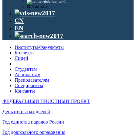
Закрыть
CN
EN
Институты/Факультеты
Колледж
Лицей
|
Студентам
Аспирантам
Преподавателям
Спецпроекты
Контакты
ФЕДЕРАЛЬНЫЙ ПИЛОТНЫЙ ПРОЕКТ
День открытых дверей
Год единства народов России
Год дошкольного образования