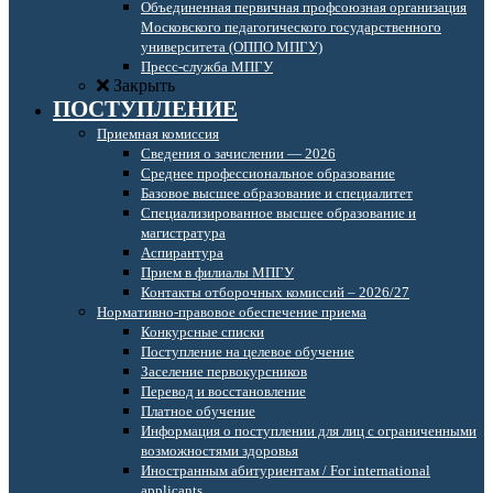
Объединенная первичная профсоюзная организация
Московского педагогического государственного
университета (ОППО МПГУ)
Пресс-служба МПГУ
Закрыть
ПОСТУПЛЕНИЕ
Приемная комиссия
Сведения о зачислении — 2026
Среднее профессиональное образование
Базовое высшее образование и специалитет
Специализированное высшее образование и
магистратура
Аспирантура
Прием в филиалы МПГУ
Контакты отборочных комиссий – 2026/27
Нормативно-правовое обеспечение приема
Конкурсные списки
Поступление на целевое обучение
Заселение первокурсников
Перевод и восстановление
Платное обучение
Информация о поступлении для лиц с ограниченными
возможностями здоровья
Иностранным абитуриентам / For international
applicants