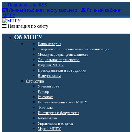
Подпишись на RSS
Личный кабинет поступающего
Личный кабинет
МПГУ
Навигация по сайту
Об МПГУ
Наша история
Сведения об образовательной организации
Международная деятельность
Социальное партнерство
Издания МПГУ
Преподаватели и сотрудники
Выпускникам
Структура
Ученый совет
Ректор
Ректорат
Попечительский совет МПГУ
Филиалы
Институты и факультеты
Библиотека
Управления и отделы
Музей МПГУ