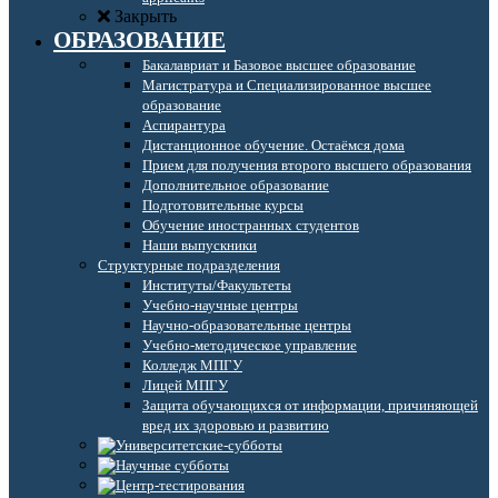
Закрыть
ОБРАЗОВАНИЕ
Бакалавриат и Базовое высшее образование
Магистратура и Специализированное высшее
образование
Аспирантура
Дистанционное обучение. Остаёмся дома
Прием для получения второго высшего образования
Дополнительное образование
Подготовительные курсы
Обучение иностранных студентов
Наши выпускники
Структурные подразделения
Институты/Факультеты
Учебно-научные центры
Научно-образовательные центры
Учебно-методическое управление
Колледж МПГУ
Лицей МПГУ
Защита обучающихся от информации, причиняющей
вред их здоровью и развитию