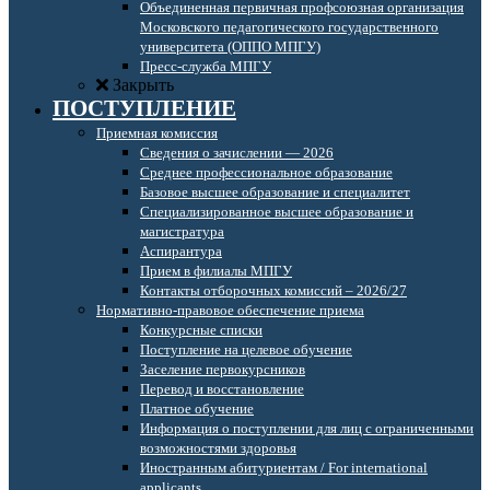
Объединенная первичная профсоюзная организация
Московского педагогического государственного
университета (ОППО МПГУ)
Пресс-служба МПГУ
Закрыть
ПОСТУПЛЕНИЕ
Приемная комиссия
Сведения о зачислении — 2026
Среднее профессиональное образование
Базовое высшее образование и специалитет
Специализированное высшее образование и
магистратура
Аспирантура
Прием в филиалы МПГУ
Контакты отборочных комиссий – 2026/27
Нормативно-правовое обеспечение приема
Конкурсные списки
Поступление на целевое обучение
Заселение первокурсников
Перевод и восстановление
Платное обучение
Информация о поступлении для лиц с ограниченными
возможностями здоровья
Иностранным абитуриентам / For international
applicants