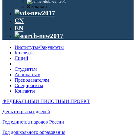
Закрыть
CN
EN
Институты/Факультеты
Колледж
Лицей
|
Студентам
Аспирантам
Преподавателям
Спецпроекты
Контакты
ФЕДЕРАЛЬНЫЙ ПИЛОТНЫЙ ПРОЕКТ
День открытых дверей
Год единства народов России
Год дошкольного образования