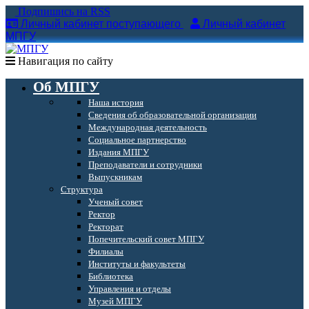
Подпишись на RSS
Личный кабинет поступающего
Личный кабинет
МПГУ
Навигация по сайту
Об МПГУ
Наша история
Сведения об образовательной организации
Международная деятельность
Социальное партнерство
Издания МПГУ
Преподаватели и сотрудники
Выпускникам
Структура
Ученый совет
Ректор
Ректорат
Попечительский совет МПГУ
Филиалы
Институты и факультеты
Библиотека
Управления и отделы
Музей МПГУ