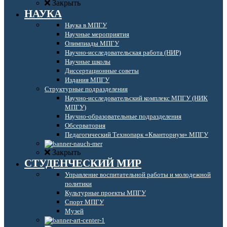
Закрыть
НАУКА
Наука в МПГУ
Научные мероприятия
Олимпиады МПГУ
Научно-исследовательская работа (НИР)
Научные школы
Диссертационные советы
Издания МПГУ
Структурные подразделения
Научно-исследовательский комплекс МПГУ (НИК
МПГУ)
Научно-образовательные подразделения
Обсерватория
Педагогический Технопарк «Кванториум» МПГУ
Закрыть
СТУДЕНЧЕСКИЙ МИР
Управление воспитательной работы и молодежной
политики
Культурные проекты МПГУ
Спорт МПГУ
Музей