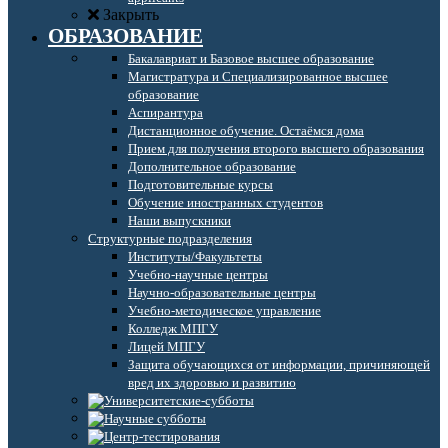
Закрыть
ОБРАЗОВАНИЕ
Бакалавриат и Базовое высшее образование
Магистратура и Специализированное высшее
образование
Аспирантура
Дистанционное обучение. Остаёмся дома
Прием для получения второго высшего образования
Дополнительное образование
Подготовительные курсы
Обучение иностранных студентов
Наши выпускники
Структурные подразделения
Институты/Факультеты
Учебно-научные центры
Научно-образовательные центры
Учебно-методическое управление
Колледж МПГУ
Лицей МПГУ
Защита обучающихся от информации, причиняющей
вред их здоровью и развитию