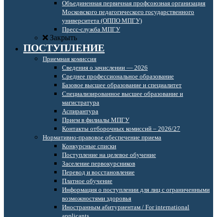
Объединенная первичная профсоюзная организация
Московского педагогического государственного
университета (ОППО МПГУ)
Пресс-служба МПГУ
Закрыть
ПОСТУПЛЕНИЕ
Приемная комиссия
Сведения о зачислении — 2026
Среднее профессиональное образование
Базовое высшее образование и специалитет
Специализированное высшее образование и
магистратура
Аспирантура
Прием в филиалы МПГУ
Контакты отборочных комиссий – 2026/27
Нормативно-правовое обеспечение приема
Конкурсные списки
Поступление на целевое обучение
Заселение первокурсников
Перевод и восстановление
Платное обучение
Информация о поступлении для лиц с ограниченными
возможностями здоровья
Иностранным абитуриентам / For international
applicants