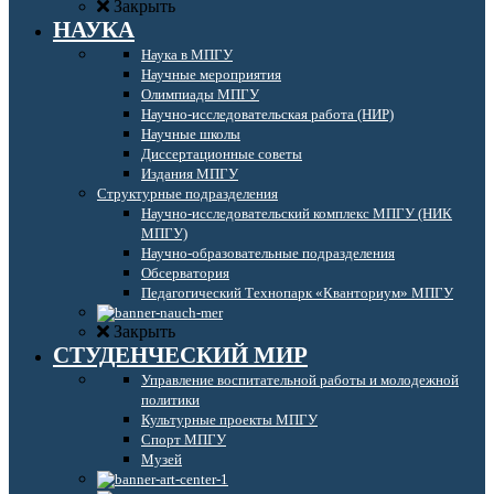
Закрыть
НАУКА
Наука в МПГУ
Научные мероприятия
Олимпиады МПГУ
Научно-исследовательская работа (НИР)
Научные школы
Диссертационные советы
Издания МПГУ
Структурные подразделения
Научно-исследовательский комплекс МПГУ (НИК
МПГУ)
Научно-образовательные подразделения
Обсерватория
Педагогический Технопарк «Кванториум» МПГУ
Закрыть
СТУДЕНЧЕСКИЙ МИР
Управление воспитательной работы и молодежной
политики
Культурные проекты МПГУ
Спорт МПГУ
Музей