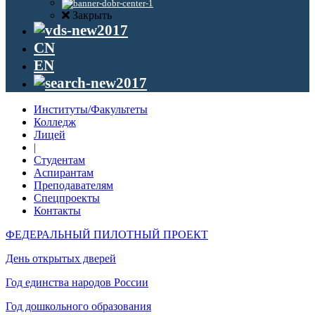
Закрыть
CN
EN
Институты/Факультеты
Колледж
Лицей
|
Студентам
Аспирантам
Преподавателям
Спецпроекты
Контакты
ФЕДЕРАЛЬНЫЙ ПИЛОТНЫЙ ПРОЕКТ
День открытых дверей
Год единства народов России
Год дошкольного образования