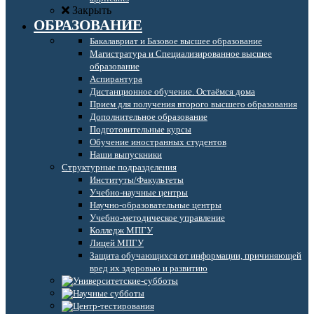
Закрыть
ОБРАЗОВАНИЕ
Бакалавриат и Базовое высшее образование
Магистратура и Специализированное высшее
образование
Аспирантура
Дистанционное обучение. Остаёмся дома
Прием для получения второго высшего образования
Дополнительное образование
Подготовительные курсы
Обучение иностранных студентов
Наши выпускники
Структурные подразделения
Институты/Факультеты
Учебно-научные центры
Научно-образовательные центры
Учебно-методическое управление
Колледж МПГУ
Лицей МПГУ
Защита обучающихся от информации, причиняющей
вред их здоровью и развитию