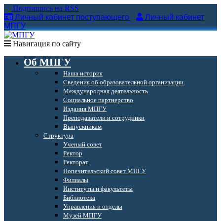
Подпишись на RSS
Личный кабинет поступающего
Личный кабинет
МПГУ
Навигация по сайту
Об МПГУ
Наша история
Сведения об образовательной организации
Международная деятельность
Социальное партнерство
Издания МПГУ
Преподаватели и сотрудники
Выпускникам
Структура
Ученый совет
Ректор
Ректорат
Попечительский совет МПГУ
Филиалы
Институты и факультеты
Библиотека
Управления и отделы
Музей МПГУ