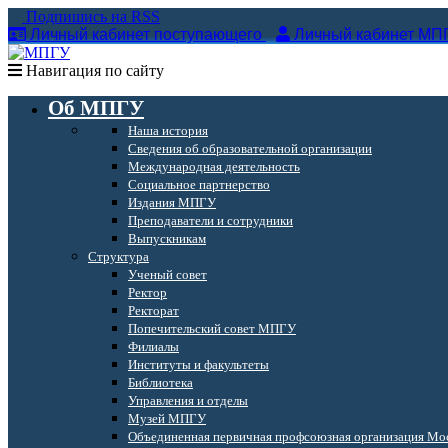
Подпишись на RSS
Личный кабинет поступающего
Личный кабинет МП
Навигация по сайту
Об МПГУ
Наша история
Сведения об образовательной организации
Международная деятельность
Социальное партнерство
Издания МПГУ
Преподаватели и сотрудники
Выпускникам
Структура
Ученый совет
Ректор
Ректорат
Попечительский совет МПГУ
Филиалы
Институты и факультеты
Библиотека
Управления и отделы
Музей МПГУ
Объединенная первичная профсоюзная организация Мос