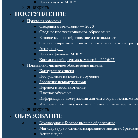
Пресс-служба МПГУ
Закрыть
ПОСТУПЛЕНИЕ
Приемная комиссия
Сведения о зачислении — 2026
Среднее профессиональное образование
Базовое высшее образование и специалитет
Специализированное высшее образование и магистрату
Аспирантура
Прием в филиалы МПГУ
Контакты отборочных комиссий – 2026/27
Нормативно-правовое обеспечение приема
Конкурсные списки
Поступление на целевое обучение
Заселение первокурсников
Перевод и восстановление
Платное обучение
Информация о поступлении для лиц с ограниченными в
Иностранным абитуриентам / For international applicant
Закрыть
ОБРАЗОВАНИЕ
Бакалавриат и Базовое высшее образование
Магистратура и Специализированное высшее образова
Аспирантура