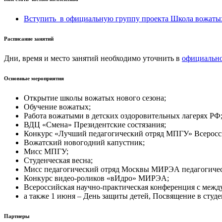
Вступить в официальную группу проекта Школа вожат
Расписание занятий
Дни, время и место занятий необходимо уточнить в
официально
Основные мероприятия
Открытие школы вожатых нового сезона;
Обучение вожатых;
Работа вожатыми в детских оздоровительных лагерях РФ
ВДЦ «Смена» Президентские состязания;
Конкурс «Лучший педагогический отряд МПГУ» Всеросс
Вожатский новогодний капустник;
Мисс МПГУ;
Студенческая весна;
Мисс педагогический отряд Москвы МИРЭА педагогичес
Конкурс видео-роликов «вИдро» МИРЭА;
Всероссийская научно-практическая конференция с межд
а также 1 июня – День защиты детей, Посвящение в студе
Партнеры