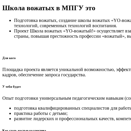
Школа вожатых в МПГУ это
Подготовка вожатых, создание школы вожатых «YO-вожат
технологий, современных технологий воспитания.
Проект Школа вожатых «YO-вожатый!» осуществляет вза
страны, повышая престижность профессии «вожатый», вы
Для кого
Площадка проекта является уникальной возможностью, эффект
кадров, обеспечение запроса государства.
У тебя будет
Опыт подготовки универсальным педагогическим навыкам (соц
подготовка квалифицированных специалистов для работы
практика работы с детьми;
развитие лидерских и профессиональных качеств, компет
Как стать частью коллектива