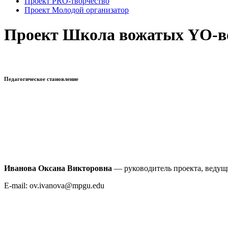
Проект PRO-творчество
Проект Молодой организатор
Проект Школа вожатых YO-
Педагогическое становление
Иванова Оксана Викторовна
— руководитель проекта, вед
E-mail: ov.ivanova@mpgu.edu