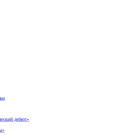
вки
ческий дебют»
ы»