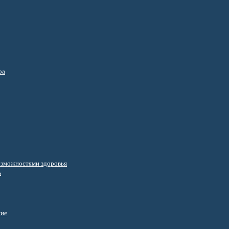
ра
озможностями здоровья
s
ние