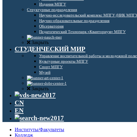
Издания МПГУ
Структурные подразделения
Научно-исследовательский комплекс МПГУ (НИК МПГ
Научно-образовательные подразделения
Обсерватория
Педагогический Технопарк «Кванториум» МПГУ
Закрыть
СТУДЕНЧЕСКИЙ МИР
Управление воспитательной работы и молодежной поли
Культурные проекты МПГУ
Спорт МПГУ
Музей
Закрыть
CN
EN
Институты/Факультеты
Колледж