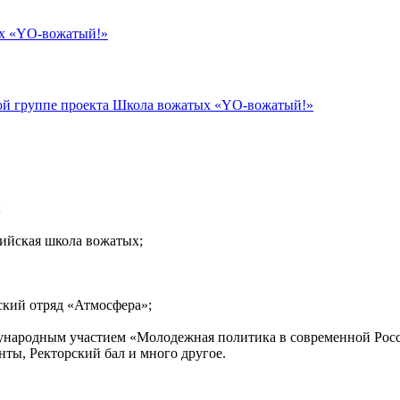
ых «YO-вожатый!»
й группе проекта Школа вожатых «YO-вожатый!»
;
ийская школа вожатых;
кий отряд «Атмосфера»;
ународным участием «Молодежная политика в современной Росс
нты, Ректорский бал и много другое.