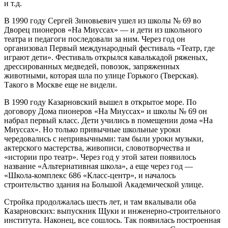
и т.д.
В 1990 году Сергей Зиновьевич ушел из школы № 69 во
Дворец пионеров «На Миуссах» — и дети из школьного
театра и педагоги последовали за ним. Через год он
организовал Первый международный фестиваль «Театр, где
играют дети». Фестиваль открылся кавалькадой ряженых,
дрессированных медведей, повозок, запряженных
животными, которая шла по улице Горького (Тверская).
Такого в Москве еще не видели.
В 1990 году Казарновский вышел в открытое море. По
договору Дома пионеров «На Миуссах» и школы № 69 он
набрал первый класс. Дети учились в помещении дома «На
Миуссах». Но только привычные школьные уроки
чередовались с непривычными: там были уроки музыки,
актерского мастерства, живописи, словотворчества и
«истории про театр». Через год у этой затеи появилось
название «Альтернативная школа», а еще через год —
«Школа-комплекс 686 «Класс-центр», и началось
строительство здания на Большой Академической улице.
Стройка продолжалась шесть лет, и там вкалывали оба
Казарновских: выпускник Щуки и инженерно-строительного
института. Наконец, все сошлось. Так появилась построенная