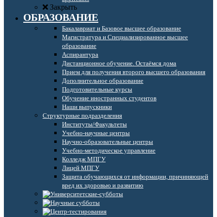
Закрыть
ОБРАЗОВАНИЕ
Бакалавриат и Базовое высшее образование
Магистратура и Специализированное высшее
образование
Аспирантура
Дистанционное обучение. Остаёмся дома
Прием для получения второго высшего образования
Дополнительное образование
Подготовительные курсы
Обучение иностранных студентов
Наши выпускники
Структурные подразделения
Институты/Факультеты
Учебно-научные центры
Научно-образовательные центры
Учебно-методическое управление
Колледж МПГУ
Лицей МПГУ
Защита обучающихся от информации, причиняющей
вред их здоровью и развитию