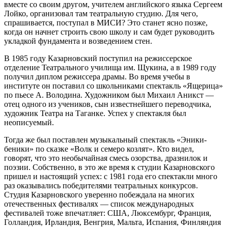
вместе со своим другом, учителем английского языка Сергеем
Лойко, организовал там театральную студию. Для чего,
спрашивается, поступал в МИСИ? Это станет ясно позже,
когда он начнет строить свою школу и сам будет руководить
укладкой фундамента и возведением стен.
В 1985 году Казарновский поступил на режиссерское
отделение Театрального училища им. Щукина, а в 1989 году
получил диплом режиссера драмы. Во время учебы в
институте он поставил со школьниками спектакль «Ящерица»
по пьесе А. Володина. Художником был Михаил Аникст —
отец одного из учеников, сын известнейшего переводчика,
художник Театра на Таганке. Успех у спектакля был
неописуемый.
Тогда же был поставлен музыкальный спектакль «Эники-
беники» по сказке «Волк и семеро козлят». Кто видел,
говорят, что это необычайная смесь озорства, дразнилок и
поэзии. Собственно, в это же время к студии Казарновского
пришел и настоящий успех: с 1981 года его спектакли много
раз оказывались победителями театральных конкурсов.
Студия Казарновского уверенно побеждала на многих
отечественных фестивалях — список международных
фестивалей тоже впечатляет: США, Люксембург, Франция,
Голландия, Ирландия, Венгрия, Мальта, Испания, Финляндия