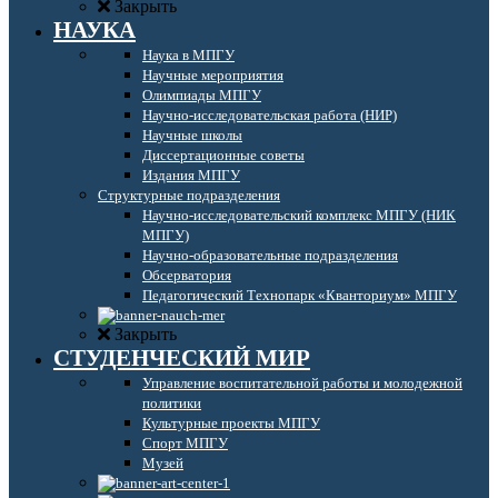
Закрыть
НАУКА
Наука в МПГУ
Научные мероприятия
Олимпиады МПГУ
Научно-исследовательская работа (НИР)
Научные школы
Диссертационные советы
Издания МПГУ
Структурные подразделения
Научно-исследовательский комплекс МПГУ (НИК
МПГУ)
Научно-образовательные подразделения
Обсерватория
Педагогический Технопарк «Кванториум» МПГУ
Закрыть
СТУДЕНЧЕСКИЙ МИР
Управление воспитательной работы и молодежной
политики
Культурные проекты МПГУ
Спорт МПГУ
Музей