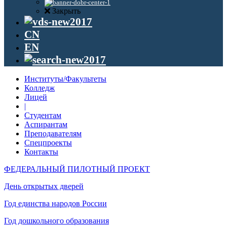
Закрыть
CN
EN
Институты/Факультеты
Колледж
Лицей
|
Студентам
Аспирантам
Преподавателям
Спецпроекты
Контакты
ФЕДЕРАЛЬНЫЙ ПИЛОТНЫЙ ПРОЕКТ
День открытых дверей
Год единства народов России
Год дошкольного образования