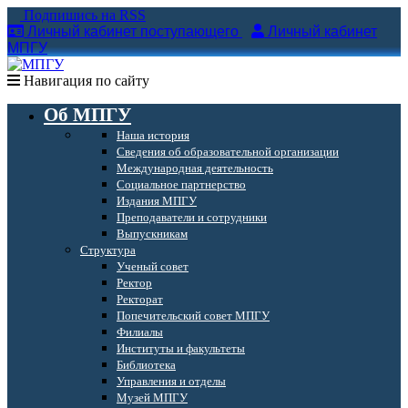
Подпишись на RSS
Личный кабинет поступающего
Личный кабинет
МПГУ
Навигация по сайту
Об МПГУ
Наша история
Сведения об образовательной организации
Международная деятельность
Социальное партнерство
Издания МПГУ
Преподаватели и сотрудники
Выпускникам
Структура
Ученый совет
Ректор
Ректорат
Попечительский совет МПГУ
Филиалы
Институты и факультеты
Библиотека
Управления и отделы
Музей МПГУ