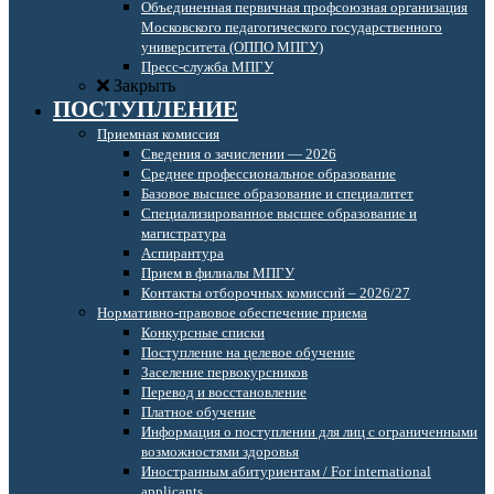
Объединенная первичная профсоюзная организация
Московского педагогического государственного
университета (ОППО МПГУ)
Пресс-служба МПГУ
Закрыть
ПОСТУПЛЕНИЕ
Приемная комиссия
Сведения о зачислении — 2026
Среднее профессиональное образование
Базовое высшее образование и специалитет
Специализированное высшее образование и
магистратура
Аспирантура
Прием в филиалы МПГУ
Контакты отборочных комиссий – 2026/27
Нормативно-правовое обеспечение приема
Конкурсные списки
Поступление на целевое обучение
Заселение первокурсников
Перевод и восстановление
Платное обучение
Информация о поступлении для лиц с ограниченными
возможностями здоровья
Иностранным абитуриентам / For international
applicants