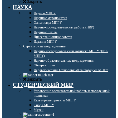
Закрыть
НАУКА
Наука в МПГУ
Научные мероприятия
Олимпиады МПГУ
Научно-исследовательская работа (НИР)
Научные школы
Диссертационные советы
Издания МПГУ
Структурные подразделения
Научно-исследовательский комплекс МПГУ (НИК
МПГУ)
Научно-образовательные подразделения
Обсерватория
Педагогический Технопарк «Кванториум» МПГУ
Закрыть
СТУДЕНЧЕСКИЙ МИР
Управление воспитательной работы и молодежной
политики
Культурные проекты МПГУ
Спорт МПГУ
Музей