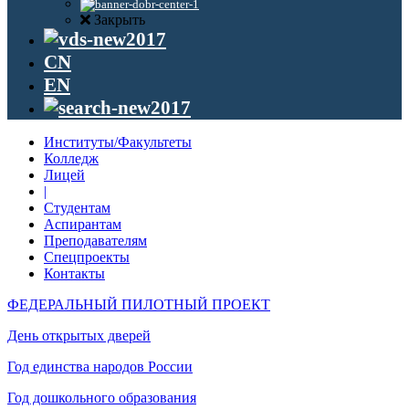
Закрыть
CN
EN
Институты/Факультеты
Колледж
Лицей
|
Студентам
Аспирантам
Преподавателям
Спецпроекты
Контакты
ФЕДЕРАЛЬНЫЙ ПИЛОТНЫЙ ПРОЕКТ
День открытых дверей
Год единства народов России
Год дошкольного образования