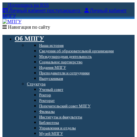
Подпишись на RSS
Личный кабинет поступающего
Личный кабинет
МПГУ
Навигация по сайту
Об МПГУ
Наша история
Сведения об образовательной организации
Международная деятельность
Социальное партнерство
Издания МПГУ
Преподаватели и сотрудники
Выпускникам
Структура
Ученый совет
Ректор
Ректорат
Попечительский совет МПГУ
Филиалы
Институты и факультеты
Библиотека
Управления и отделы
Музей МПГУ