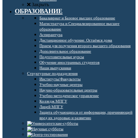
Закрыть
ОБРАЗОВАНИЕ
Бакалавриат и Базовое высшее образование
Магистратура и Специализированное высшее
образование
Аспирантура
Дистанционное обучение. Остаёмся дома
Прием для получения второго высшего образования
Дополнительное образование
Подготовительные курсы
Обучение иностранных студентов
Наши выпускники
Структурные подразделения
Институты/Факультеты
Учебно-научные центры
Научно-образовательные центры
Учебно-методическое управление
Колледж МПГУ
Лицей МПГУ
Защита обучающихся от информации, причиняющей
вред их здоровью и развитию