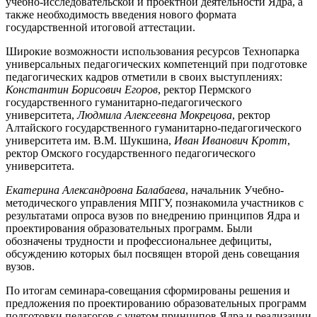
учебно-исследовательской и проектной деятельности Ядра, а
также необходимость введения нового формата
государственной итоговой аттестации.
Широкие возможности использования ресурсов Технопарка
универсальных педагогических компетенций при подготовке
педагогических кадров отметили в своих выступлениях:
Константин Борисович Егоров
, ректор Пермского
государственного гуманитарно-педагогического
университета,
Людмила Алексеевна Мокрецова
, ректор
Алтайского государственного гуманитарно-педагогического
университета им. В.М. Шукшина,
Иван Иванович Кротт
,
ректор Омского государственного педагогического
университета.
Екатерина Александровна Балабаева
, начальник Учебно-
методического управления МПГУ, познакомила участников с
результатами опроса вузов по внедрению принципов Ядра и
проектирования образовательных программ. Были
обозначены трудности и профессиональнее дефициты,
обсуждению которых был посвящен второй день совещания
вузов.
По итогам семинара-совещания сформированы решения и
предложения по проектированию образовательных программ
подготовки педагогов с учетом принципов Ядра и реализации