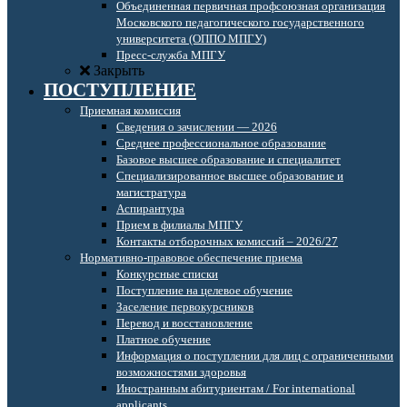
Объединенная первичная профсоюзная организация
Московского педагогического государственного
университета (ОППО МПГУ)
Пресс-служба МПГУ
Закрыть
ПОСТУПЛЕНИЕ
Приемная комиссия
Сведения о зачислении — 2026
Среднее профессиональное образование
Базовое высшее образование и специалитет
Специализированное высшее образование и
магистратура
Аспирантура
Прием в филиалы МПГУ
Контакты отборочных комиссий – 2026/27
Нормативно-правовое обеспечение приема
Конкурсные списки
Поступление на целевое обучение
Заселение первокурсников
Перевод и восстановление
Платное обучение
Информация о поступлении для лиц с ограниченными
возможностями здоровья
Иностранным абитуриентам / For international
applicants