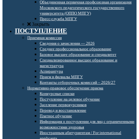
Объединенная первичная профсоюзная организация
Московского педагогического государственного
университета (ОППО МПГУ)
Пресс-служба МПГУ
Закрыть
ПОСТУПЛЕНИЕ
Приемная комиссия
Сведения о зачислении — 2026
Среднее профессиональное образование
Базовое высшее образование и специалитет
Специализированное высшее образование и
магистратура
Аспирантура
Прием в филиалы МПГУ
Контакты отборочных комиссий – 2026/27
Нормативно-правовое обеспечение приема
Конкурсные списки
Поступление на целевое обучение
Заселение первокурсников
Перевод и восстановление
Платное обучение
Информация о поступлении для лиц с ограниченными
возможностями здоровья
Иностранным абитуриентам / For international
applicants