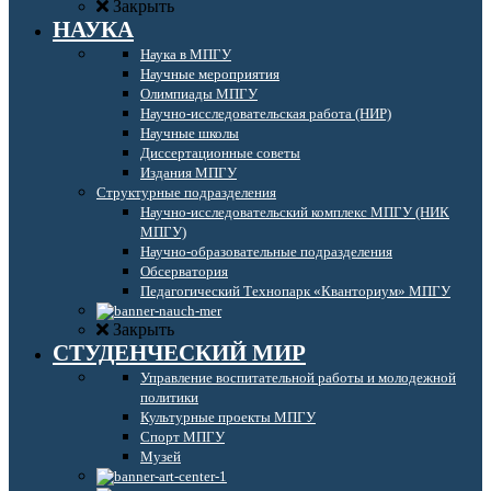
Закрыть
НАУКА
Наука в МПГУ
Научные мероприятия
Олимпиады МПГУ
Научно-исследовательская работа (НИР)
Научные школы
Диссертационные советы
Издания МПГУ
Структурные подразделения
Научно-исследовательский комплекс МПГУ (НИК
МПГУ)
Научно-образовательные подразделения
Обсерватория
Педагогический Технопарк «Кванториум» МПГУ
Закрыть
СТУДЕНЧЕСКИЙ МИР
Управление воспитательной работы и молодежной
политики
Культурные проекты МПГУ
Спорт МПГУ
Музей