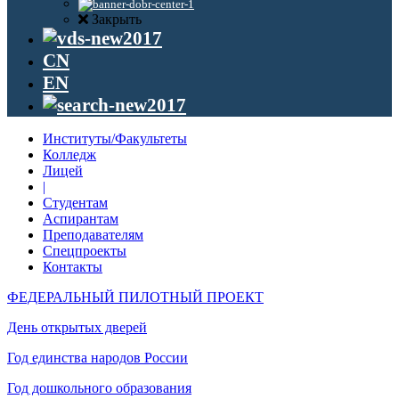
Закрыть
CN
EN
Институты/Факультеты
Колледж
Лицей
|
Студентам
Аспирантам
Преподавателям
Спецпроекты
Контакты
ФЕДЕРАЛЬНЫЙ ПИЛОТНЫЙ ПРОЕКТ
День открытых дверей
Год единства народов России
Год дошкольного образования