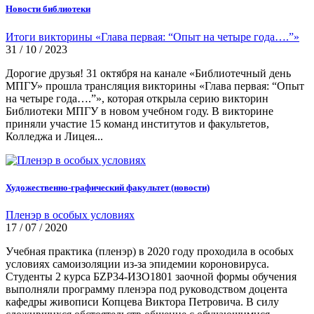
Новости библиотеки
Итоги викторины «Глава первая: “Опыт на четыре года….”»
31 / 10 / 2023
Дорогие друзья! 31 октября на канале «Библиотечный день
МПГУ» прошла трансляция викторины «Глава первая: “Опыт
на четыре года….”», которая открыла серию викторин
Библиотеки МПГУ в новом учебном году. В викторине
приняли участие 15 команд институтов и факультетов,
Колледжа и Лицея...
Художественно-графический факультет (новости)
Пленэр в особых условиях
17 / 07 / 2020
Учебная практика (пленэр) в 2020 году проходила в особых
условиях самоизоляции из-за эпидемии короновируса.
Студенты 2 курса БZР34-ИЗО1801 заочной формы обучения
выполняли программу пленэра под руководством доцента
кафедры живописи Копцева Виктора Петровича. В силу