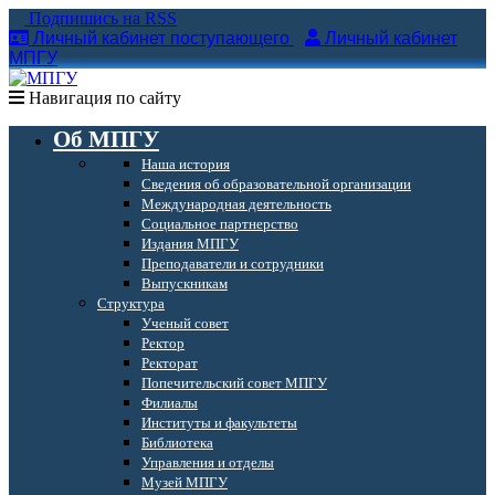
Подпишись на RSS
Личный кабинет поступающего
Личный кабинет
МПГУ
Навигация по сайту
Об МПГУ
Наша история
Сведения об образовательной организации
Международная деятельность
Социальное партнерство
Издания МПГУ
Преподаватели и сотрудники
Выпускникам
Структура
Ученый совет
Ректор
Ректорат
Попечительский совет МПГУ
Филиалы
Институты и факультеты
Библиотека
Управления и отделы
Музей МПГУ