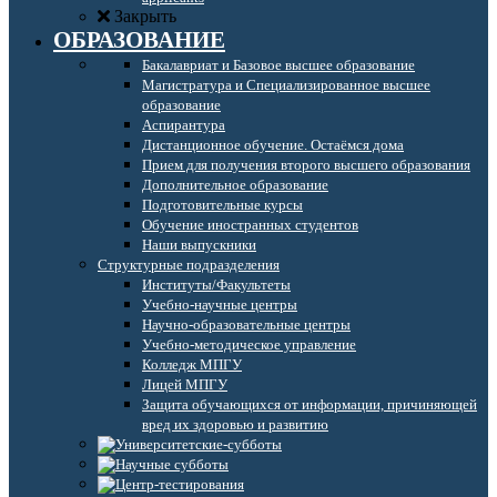
Закрыть
ОБРАЗОВАНИЕ
Бакалавриат и Базовое высшее образование
Магистратура и Специализированное высшее
образование
Аспирантура
Дистанционное обучение. Остаёмся дома
Прием для получения второго высшего образования
Дополнительное образование
Подготовительные курсы
Обучение иностранных студентов
Наши выпускники
Структурные подразделения
Институты/Факультеты
Учебно-научные центры
Научно-образовательные центры
Учебно-методическое управление
Колледж МПГУ
Лицей МПГУ
Защита обучающихся от информации, причиняющей
вред их здоровью и развитию