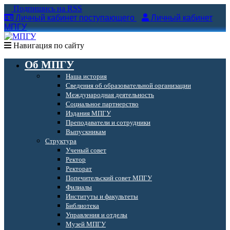
Подпишись на RSS
Личный кабинет поступающего
Личный кабинет
МПГУ
Навигация по сайту
Об МПГУ
Наша история
Сведения об образовательной организации
Международная деятельность
Социальное партнерство
Издания МПГУ
Преподаватели и сотрудники
Выпускникам
Структура
Ученый совет
Ректор
Ректорат
Попечительский совет МПГУ
Филиалы
Институты и факультеты
Библиотека
Управления и отделы
Музей МПГУ