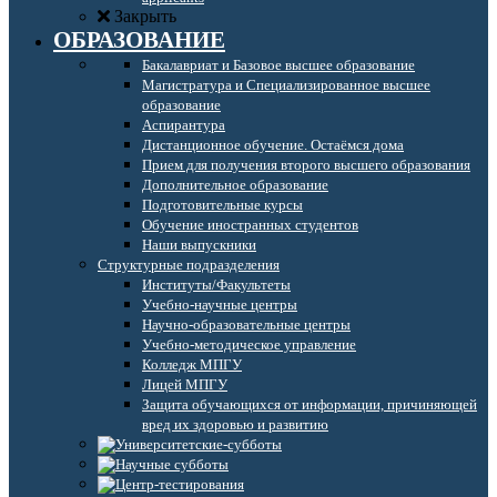
Закрыть
ОБРАЗОВАНИЕ
Бакалавриат и Базовое высшее образование
Магистратура и Специализированное высшее
образование
Аспирантура
Дистанционное обучение. Остаёмся дома
Прием для получения второго высшего образования
Дополнительное образование
Подготовительные курсы
Обучение иностранных студентов
Наши выпускники
Структурные подразделения
Институты/Факультеты
Учебно-научные центры
Научно-образовательные центры
Учебно-методическое управление
Колледж МПГУ
Лицей МПГУ
Защита обучающихся от информации, причиняющей
вред их здоровью и развитию