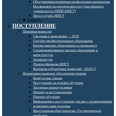
Объединенная первичная профсоюзная организация
Московского педагогического государственного
университета (ОППО МПГУ)
Пресс-служба МПГУ
Закрыть
ПОСТУПЛЕНИЕ
Приемная комиссия
Сведения о зачислении — 2026
Среднее профессиональное образование
Базовое высшее образование и специалитет
Специализированное высшее образование и
магистратура
Аспирантура
Прием в филиалы МПГУ
Контакты отборочных комиссий – 2026/27
Нормативно-правовое обеспечение приема
Конкурсные списки
Поступление на целевое обучение
Заселение первокурсников
Перевод и восстановление
Платное обучение
Информация о поступлении для лиц с ограниченными
возможностями здоровья
Иностранным абитуриентам / For international
applicants