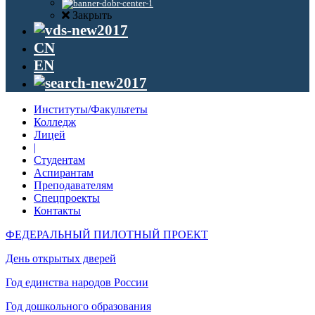
Закрыть
CN
EN
Институты/Факультеты
Колледж
Лицей
|
Студентам
Аспирантам
Преподавателям
Спецпроекты
Контакты
ФЕДЕРАЛЬНЫЙ ПИЛОТНЫЙ ПРОЕКТ
День открытых дверей
Год единства народов России
Год дошкольного образования