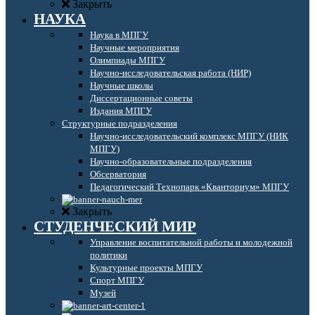
Закрыть
НАУКА
Наука в МПГУ
Научные мероприятия
Олимпиады МПГУ
Научно-исследовательская работа (НИР)
Научные школы
Диссертационные советы
Издания МПГУ
Структурные подразделения
Научно-исследовательский комплекс МПГУ (НИК
МПГУ)
Научно-образовательные подразделения
Обсерватория
Педагогический Технопарк «Кванториум» МПГУ
Закрыть
СТУДЕНЧЕСКИЙ МИР
Управление воспитательной работы и молодежной
политики
Культурные проекты МПГУ
Спорт МПГУ
Музей