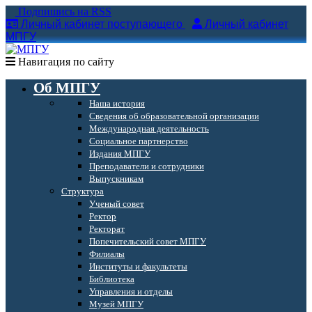
Подпишись на RSS
Личный кабинет поступающего
Личный кабинет
МПГУ
Навигация по сайту
Об МПГУ
Наша история
Сведения об образовательной организации
Международная деятельность
Социальное партнерство
Издания МПГУ
Преподаватели и сотрудники
Выпускникам
Структура
Ученый совет
Ректор
Ректорат
Попечительский совет МПГУ
Филиалы
Институты и факультеты
Библиотека
Управления и отделы
Музей МПГУ