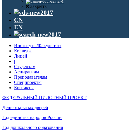
Закрыть
CN
EN
Институты/Факультеты
Колледж
Лицей
|
Студентам
Аспирантам
Преподавателям
Спецпроекты
Контакты
ФЕДЕРАЛЬНЫЙ ПИЛОТНЫЙ ПРОЕКТ
День открытых дверей
Год единства народов России
Год дошкольного образования