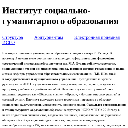
Институт социально-
гуманитарного образования
Структура
Абитуриентам
Электронная приёмная
ИСГО
Институт социально-гуманитарного образования создан в январе 2015 года. В
настоящий момент в его состав института входят кафедры
истории, философии,
теоретической и специальной социологии им. М.А. Будановой, культурологии,
экономической теории и менеджмента
,
права, теории и истории государства и права
,
а также кафедры
управления образовательными системами им. Т.И. Шамовой
и
государственного и муниципального управления
. Преподавание и научное
руководство в ИСГО осуществляют известные ученые, эксперты, авторы вузовских
программ, учебников и учебных пособий. Наш институт готовит учителей таких
школьных предметов как «Обществознание», «Право», «История мировых религий и
светской этики». Институт выпускает также теоретиков и практиков в областях
социологии, культурологии, менеджмента, юриспруденции.
Факультет регионоведения
и этнокультурного образования
образован в структуре ИСГО МПГУ в 2019 году в
целях подготовки специалистов, владеющих знаниями, направленными на укрепление
общероссийской гражданской идентичности, сохранение этнокультурного
многообразия народов РФ, межэтнического и межрелигиозного согласия, социальную и