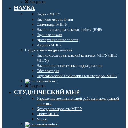
Закрыть
НАУКА
Наука в МПГУ
Научные мероприятия
Олимпиады МПГУ
Научно-исследовательская работа (НИР)
Научные школы
Диссертационные советы
Издания МПГУ
Структурные подразделения
Научно-исследовательский комплекс МПГУ (НИК
МПГУ)
Научно-образовательные подразделения
Обсерватория
Педагогический Технопарк «Кванториум» МПГУ
Закрыть
СТУДЕНЧЕСКИЙ МИР
Управление воспитательной работы и молодежной
политики
Культурные проекты МПГУ
Спорт МПГУ
Музей