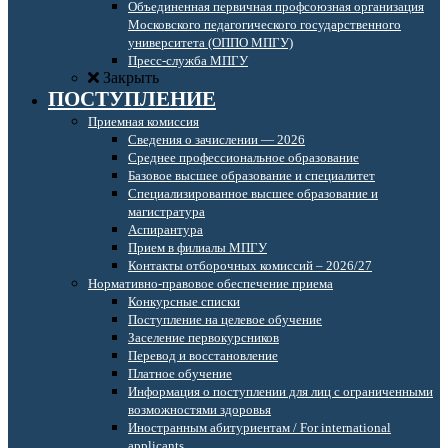
Объединенная первичная профсоюзная организация
Московского педагогического государственного
университета (ОППО МПГУ)
Пресс-служба МПГУ
Закрыть
ПОСТУПЛЕНИЕ
Приемная комиссия
Сведения о зачислении — 2026
Среднее профессиональное образование
Базовое высшее образование и специалитет
Специализированное высшее образование и
магистратура
Аспирантура
Прием в филиалы МПГУ
Контакты отборочных комиссий – 2026/27
Нормативно-правовое обеспечение приема
Конкурсные списки
Поступление на целевое обучение
Заселение первокурсников
Перевод и восстановление
Платное обучение
Информация о поступлении для лиц с ограниченными
возможностями здоровья
Иностранным абитуриентам / For international
applicants