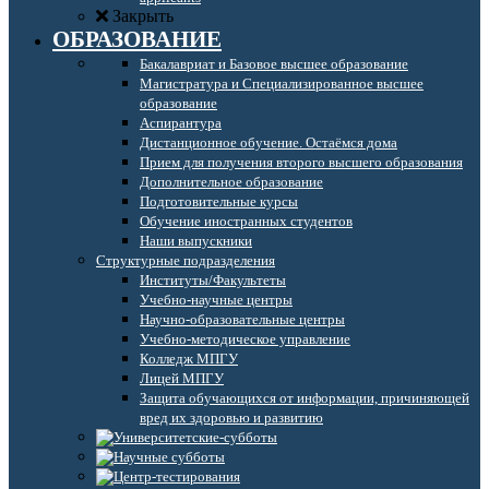
Закрыть
ОБРАЗОВАНИЕ
Бакалавриат и Базовое высшее образование
Магистратура и Специализированное высшее
образование
Аспирантура
Дистанционное обучение. Остаёмся дома
Прием для получения второго высшего образования
Дополнительное образование
Подготовительные курсы
Обучение иностранных студентов
Наши выпускники
Структурные подразделения
Институты/Факультеты
Учебно-научные центры
Научно-образовательные центры
Учебно-методическое управление
Колледж МПГУ
Лицей МПГУ
Защита обучающихся от информации, причиняющей
вред их здоровью и развитию