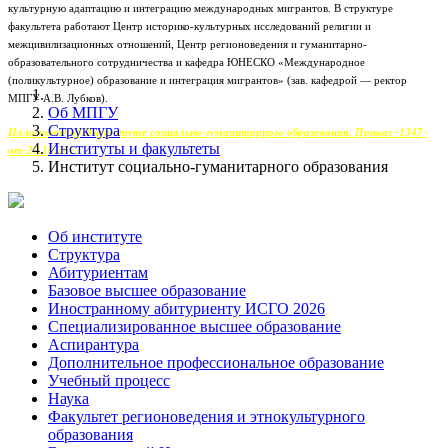
культурную адаптацию и интеграцию международных мигрантов. В структуре
факультета работают Центр историко-культурных исследований религии и
межцивилизационных отношений, Центр регионоведения и гуманитарно-
образовательного сотрудничества и кафедра ЮНЕСКО «Международное
(поликультурное) образование и интеграция мигрантов» (зав. кафедрой — ректор
МПГУ А.В. Лубков).
Об МПГУ
Структура
Положение об Институте социально-гуманитарного образования. Приказ -1347-
Институты и факультеты
от-27.10.2017
Институт социально-гуманитарного образования
Об институте
Структура
Абитуриентам
Базовое высшее образование
Иностранному абитуриенту ИСГО 2026
Специализированное высшее образование
Аспирантура
Дополнительное профессиональное образование
Учебный процесс
Наука
Факультет регионоведения и этнокультурного
образования