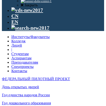
Закрыть
CN
EN
Институты/Факультеты
Колледж
Лицей
|
Студентам
Аспирантам
Преподавателям
Спецпроекты
Контакты
ФЕДЕРАЛЬНЫЙ ПИЛОТНЫЙ ПРОЕКТ
День открытых дверей
Год единства народов России
Год дошкольного образования