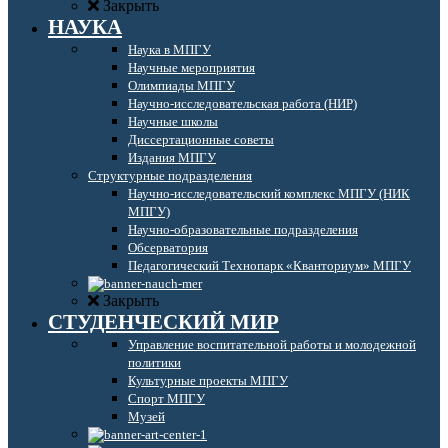
Закрыть
НАУКА
Наука в МПГУ
Научные мероприятия
Олимпиады МПГУ
Научно-исследовательская работа (НИР)
Научные школы
Диссертационные советы
Издания МПГУ
Структурные подразделения
Научно-исследовательский комплекс МПГУ (НИК
МПГУ)
Научно-образовательные подразделения
Обсерватория
Педагогический Технопарк «Кванториум» МПГУ
Закрыть
СТУДЕНЧЕСКИЙ МИР
Управление воспитательной работы и молодежной
политики
Культурные проекты МПГУ
Спорт МПГУ
Музей