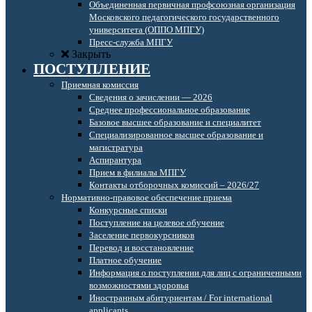
Объединенная первичная профсоюзная организация
Московского педагогического государственного
университета (ОППО МПГУ)
Пресс-служба МПГУ
Закрыть
ПОСТУПЛЕНИЕ
Приемная комиссия
Сведения о зачислении — 2026
Среднее профессиональное образование
Базовое высшее образование и специалитет
Специализированное высшее образование и
магистратура
Аспирантура
Прием в филиалы МПГУ
Контакты отборочных комиссий – 2026/27
Нормативно-правовое обеспечение приема
Конкурсные списки
Поступление на целевое обучение
Заселение первокурсников
Перевод и восстановление
Платное обучение
Информация о поступлении для лиц с ограниченными
возможностями здоровья
Иностранным абитуриентам / For international
applicants