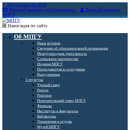
Подпишись на RSS
Личный кабинет поступающего
Личный кабинет
МПГУ
Навигация по сайту
Об МПГУ
Наша история
Сведения об образовательной организации
Международная деятельность
Социальное партнерство
Издания МПГУ
Преподаватели и сотрудники
Выпускникам
Структура
Ученый совет
Ректор
Ректорат
Попечительский совет МПГУ
Филиалы
Институты и факультеты
Библиотека
Управления и отделы
Музей МПГУ