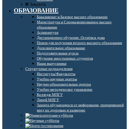
Закрыть
ОБРАЗОВАНИЕ
Бакалавриат и Базовое высшее образование
Магистратура и Специализированное высшее
образование
Аспирантура
Дистанционное обучение. Остаёмся дома
Прием для получения второго высшего образования
Дополнительное образование
Подготовительные курсы
Обучение иностранных студентов
Наши выпускники
Структурные подразделения
Институты/Факультеты
Учебно-научные центры
Научно-образовательные центры
Учебно-методическое управление
Колледж МПГУ
Лицей МПГУ
Защита обучающихся от информации, причиняющей
вред их здоровью и развитию