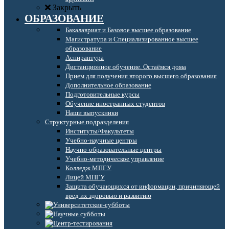
Закрыть
ОБРАЗОВАНИЕ
Бакалавриат и Базовое высшее образование
Магистратура и Специализированное высшее
образование
Аспирантура
Дистанционное обучение. Остаёмся дома
Прием для получения второго высшего образования
Дополнительное образование
Подготовительные курсы
Обучение иностранных студентов
Наши выпускники
Структурные подразделения
Институты/Факультеты
Учебно-научные центры
Научно-образовательные центры
Учебно-методическое управление
Колледж МПГУ
Лицей МПГУ
Защита обучающихся от информации, причиняющей
вред их здоровью и развитию