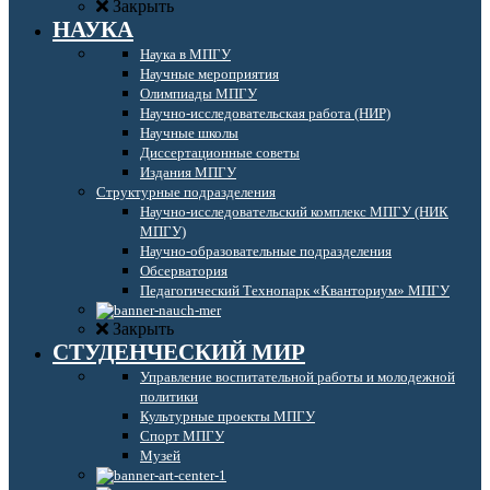
Закрыть
НАУКА
Наука в МПГУ
Научные мероприятия
Олимпиады МПГУ
Научно-исследовательская работа (НИР)
Научные школы
Диссертационные советы
Издания МПГУ
Структурные подразделения
Научно-исследовательский комплекс МПГУ (НИК
МПГУ)
Научно-образовательные подразделения
Обсерватория
Педагогический Технопарк «Кванториум» МПГУ
Закрыть
СТУДЕНЧЕСКИЙ МИР
Управление воспитательной работы и молодежной
политики
Культурные проекты МПГУ
Спорт МПГУ
Музей