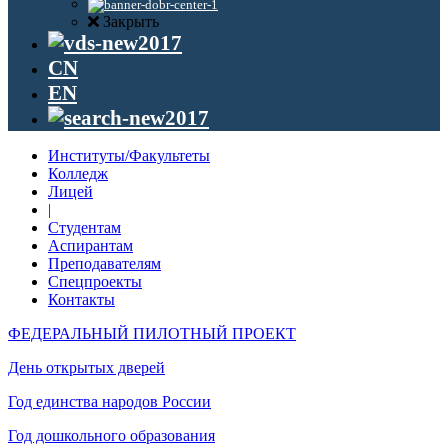
Закрыть
CN
EN
Институты/Факультеты
Колледж
Лицей
|
Студентам
Аспирантам
Преподавателям
Спецпроекты
Контакты
ФЕДЕРАЛЬНЫЙ ПИЛОТНЫЙ ПРОЕКТ
День открытых дверей
Год единства народов России
Год дошкольного образования