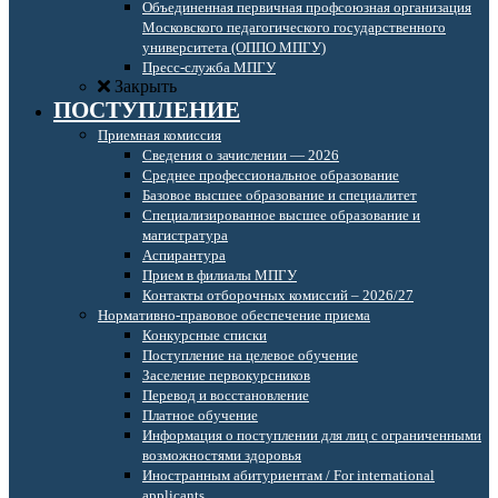
Объединенная первичная профсоюзная организация
Московского педагогического государственного
университета (ОППО МПГУ)
Пресс-служба МПГУ
Закрыть
ПОСТУПЛЕНИЕ
Приемная комиссия
Сведения о зачислении — 2026
Среднее профессиональное образование
Базовое высшее образование и специалитет
Специализированное высшее образование и
магистратура
Аспирантура
Прием в филиалы МПГУ
Контакты отборочных комиссий – 2026/27
Нормативно-правовое обеспечение приема
Конкурсные списки
Поступление на целевое обучение
Заселение первокурсников
Перевод и восстановление
Платное обучение
Информация о поступлении для лиц с ограниченными
возможностями здоровья
Иностранным абитуриентам / For international
applicants