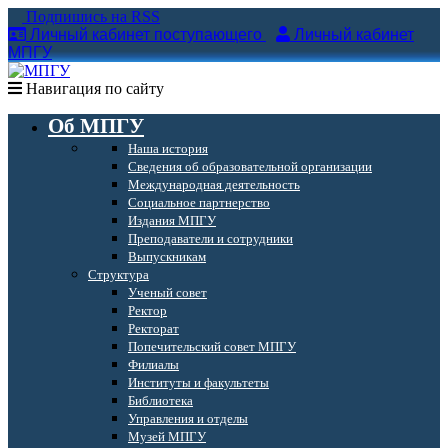
Подпишись на RSS
Личный кабинет поступающего
Личный кабинет
МПГУ
Навигация по сайту
Об МПГУ
Наша история
Сведения об образовательной организации
Международная деятельность
Социальное партнерство
Издания МПГУ
Преподаватели и сотрудники
Выпускникам
Структура
Ученый совет
Ректор
Ректорат
Попечительский совет МПГУ
Филиалы
Институты и факультеты
Библиотека
Управления и отделы
Музей МПГУ