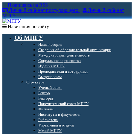
Подпишись на RSS
Личный кабинет поступающего
Личный кабинет
МПГУ
Навигация по сайту
Об МПГУ
Наша история
Сведения об образовательной организации
Международная деятельность
Социальное партнерство
Издания МПГУ
Преподаватели и сотрудники
Выпускникам
Структура
Ученый совет
Ректор
Ректорат
Попечительский совет МПГУ
Филиалы
Институты и факультеты
Библиотека
Управления и отделы
Музей МПГУ