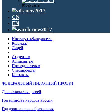
Закрыть
CN
EN
Институты/Факультеты
Колледж
Лицей
|
Студентам
Аспирантам
Преподавателям
Спецпроекты
Контакты
ФЕДЕРАЛЬНЫЙ ПИЛОТНЫЙ ПРОЕКТ
День открытых дверей
Год единства народов России
Год дошкольного образования