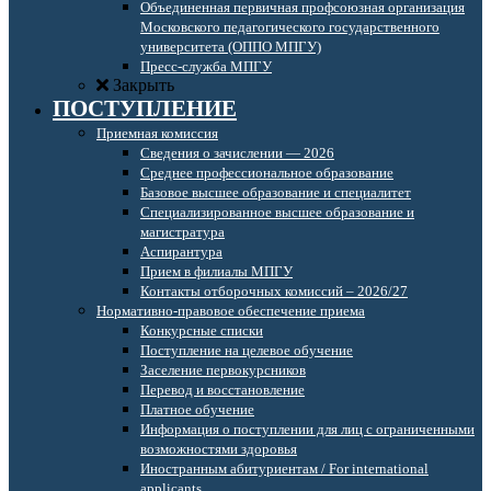
Объединенная первичная профсоюзная организация
Московского педагогического государственного
университета (ОППО МПГУ)
Пресс-служба МПГУ
Закрыть
ПОСТУПЛЕНИЕ
Приемная комиссия
Сведения о зачислении — 2026
Среднее профессиональное образование
Базовое высшее образование и специалитет
Специализированное высшее образование и
магистратура
Аспирантура
Прием в филиалы МПГУ
Контакты отборочных комиссий – 2026/27
Нормативно-правовое обеспечение приема
Конкурсные списки
Поступление на целевое обучение
Заселение первокурсников
Перевод и восстановление
Платное обучение
Информация о поступлении для лиц с ограниченными
возможностями здоровья
Иностранным абитуриентам / For international
applicants