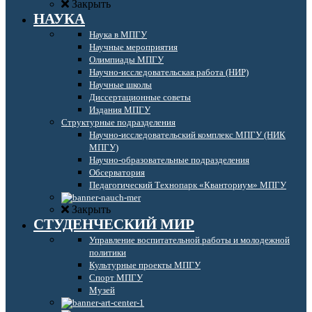
Закрыть
НАУКА
Наука в МПГУ
Научные мероприятия
Олимпиады МПГУ
Научно-исследовательская работа (НИР)
Научные школы
Диссертационные советы
Издания МПГУ
Структурные подразделения
Научно-исследовательский комплекс МПГУ (НИК
МПГУ)
Научно-образовательные подразделения
Обсерватория
Педагогический Технопарк «Кванториум» МПГУ
Закрыть
СТУДЕНЧЕСКИЙ МИР
Управление воспитательной работы и молодежной
политики
Культурные проекты МПГУ
Спорт МПГУ
Музей