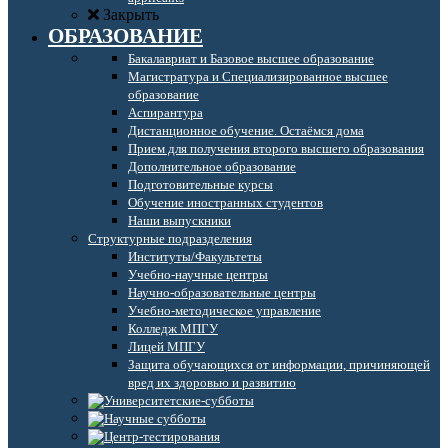
Закрыть
ОБРАЗОВАНИЕ
Бакалавриат и Базовое высшее образование
Магистратура и Специализированное высшее
образование
Аспирантура
Дистанционное обучение. Остаёмся дома
Прием для получения второго высшего образования
Дополнительное образование
Подготовительные курсы
Обучение иностранных студентов
Наши выпускники
Структурные подразделения
Институты/Факультеты
Учебно-научные центры
Научно-образовательные центры
Учебно-методическое управление
Колледж МПГУ
Лицей МПГУ
Защита обучающихся от информации, причиняющей
вред их здоровью и развитию