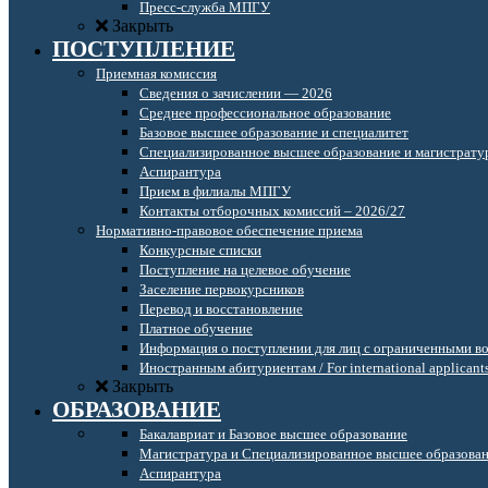
Пресс-служба МПГУ
Закрыть
ПОСТУПЛЕНИЕ
Приемная комиссия
Сведения о зачислении — 2026
Среднее профессиональное образование
Базовое высшее образование и специалитет
Специализированное высшее образование и магистрату
Аспирантура
Прием в филиалы МПГУ
Контакты отборочных комиссий – 2026/27
Нормативно-правовое обеспечение приема
Конкурсные списки
Поступление на целевое обучение
Заселение первокурсников
Перевод и восстановление
Платное обучение
Информация о поступлении для лиц с ограниченными в
Иностранным абитуриентам / For international applicant
Закрыть
ОБРАЗОВАНИЕ
Бакалавриат и Базовое высшее образование
Магистратура и Специализированное высшее образова
Аспирантура