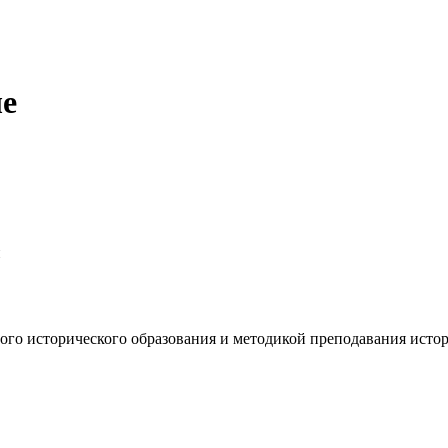
ле
и
ого исторического образования и методикой преподавания исто