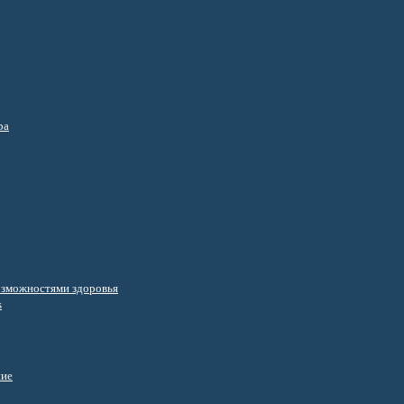
ра
озможностями здоровья
s
ние