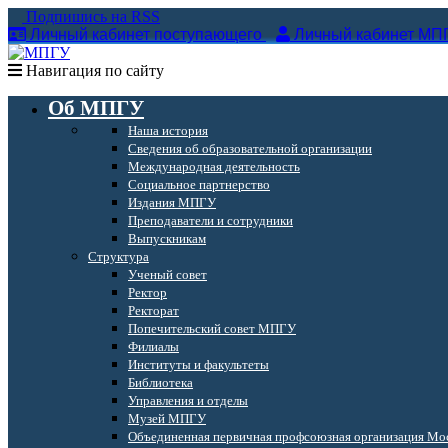
Подпишись на RSS
Личный кабинет поступающего
Личный кабинет МП
Навигация по сайту
Об МПГУ
Наша история
Сведения об образовательной организации
Международная деятельность
Социальное партнерство
Издания МПГУ
Преподаватели и сотрудники
Выпускникам
Структура
Ученый совет
Ректор
Ректорат
Попечительский совет МПГУ
Филиалы
Институты и факультеты
Библиотека
Управления и отделы
Музей МПГУ
Объединенная первичная профсоюзная организация Мос