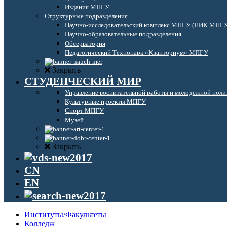
Издания МПГУ
Структурные подразделения
Научно-исследовательский комплекс МПГУ (НИК МПГ
Научно-образовательные подразделения
Обсерватория
Педагогический Технопарк «Кванториум» МПГУ
Закрыть
СТУДЕНЧЕСКИЙ МИР
Управление воспитательной работы и молодежной поли
Культурные проекты МПГУ
Спорт МПГУ
Музей
Закрыть
CN
EN
Институты/Факультеты
Колледж