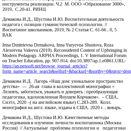
инструменты реализации. Ч.2 М. ООО «Образование 3000»,
2019, С.20-41. РИНЦ
Демакова И.Д., Шустова И.Ю. Воспитательная деятельность
педагога с позиции гуманистической психологии. //
Воспитание школьников, 2019, № 2 Статья С. 61-66 , 0, 5
ВАК
Irina Dmitrievna Demakova, Inna Yuryevna Shustova, Roza
Alexeevna Valeeva (2019). Reconsidered Content of Upbringing in
Modern Pedagogy. ARPHA Proceedings, 1. V International Forum
on Teacher Education, pp. 907-914. doi:10.3897/ap.1.e0861.URL:
https://ap.pensoft.net/browse_journal_articles?
form_name=article_search&selfurl=&backurl=&sortby=0&stext=de
Демакова И.Д. Лагерь «Наш дом: уникальное пространство
детства» — 26-ая глава в коллективной монографии «
Лелеять, заботиться, уважать и доверять : преобразующая
педагогика¸ вдохновленная Янушем Корчаком». – США,
Сиэтл, 2020 –( на английском языке) С.283-289. Колл.
монография на англ. языке, издана в США. 2020 г. , январь.
Демакова И.Д., Шустова И.Ю. Качественные методы
исследования в изучении личности воспитанника (Москва.
Россия) // Актуальные проблемы психологии и педагогики