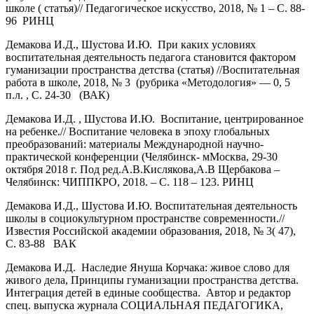
школе ( статья)// Педагогическое искусство, 2018, № 1 – С. 88-
96 РИНЦ
Демакова И.Д., Шустова И.Ю. При каких условиях
воспитательная деятельность педагога становится фактором
гуманизации пространства детства (статья) //Воспитательная
работа в школе, 2018, № 3 (рубрика «Методология» — 0, 5
п.л. , С. 24-30 (ВАК)
Демакова И.Д. , Шустова И.Ю. Воспитание, центрированное
на ребенке.// Воспитание человека в эпоху глобальных
преобразований: материалы Международной научно-
практической конференции (Челябинск- мМосква, 29-30
октября 2018 г. Под ред.А.В.Кислякова,А.В Щербакова –
Челябинск: ЧИППКРО, 2018. – С. 118 – 123. РИНЦ
Демакова И.Д., Шустова И.Ю. Воспитательная деятельность
школы в социокультурном пространстве современности.//
Известия Российской академии образования, 2018, № 3( 47),
С. 83-88 ВАК
Демакова И.Д. Наследие Януша Корчака: живое слово для
живого дела, Принципы гуманизации пространства детства.
Интеграция детей в единые сообщества. Автор и редактор
спец. выпуска журнала СОЦИАЛЬНАЯ ПЕДАГОГИКА,