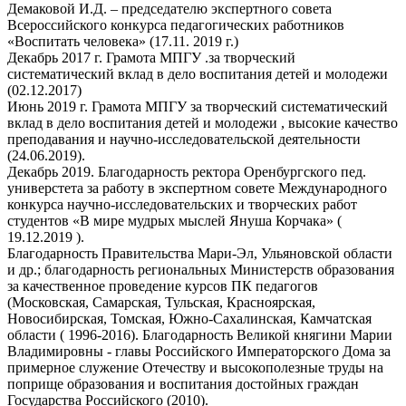
Демаковой И.Д. – председателю экспертного совета
Всероссийского конкурса педагогических работников
«Воспитать человека» (17.11. 2019 г.)
Декабрь 2017 г. Грамота МПГУ .за творческий
систематический вклад в дело воспитания детей и молодежи
(02.12.2017)
Июнь 2019 г. Грамота МПГУ за творческий систематический
вклад в дело воспитания детей и молодежи , высокие качество
преподавания и научно-исследовательской деятельности
(24.06.2019).
Декабрь 2019. Благодарность ректора Оренбургского пед.
универстета за работу в экспертном совете Международного
конкурса научно-исследовательских и творческих работ
студентов «В мире мудрых мыслей Януша Корчака» (
19.12.2019 ).
Благодарность Правительства Мари-Эл, Ульяновской области
и др.; благодарность региональных Министерств образования
за качественное проведение курсов ПК педагогов
(Московская, Самарская, Тульская, Красноярская,
Новосибирская, Томская, Южно-Сахалинская, Камчатская
области ( 1996-2016). Благодарность Великой княгини Марии
Владимировны - главы Российского Императорского Дома за
примерное служение Отечеству и высокополезные труды на
поприще образования и воспитания достойных граждан
Государства Российского (2010).