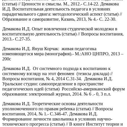
(статья) // Ценности и смыслы. М., 2012.- С.14-22. Демакова
И.Д. Воспитательная деятельность педагога в условиях
парадигмального сдвига: методологический аспект (статья) //
Образование и саморазвитие, Казань, 2013, № 4.- С. 22-30.
Демакова И.Д. Опыт вовлечения студенческой молодежи в
воспитательную деятельность (статья) // Вопросы воспитания,
2013.- С.27-35.
Демакова И.Д. Януш Корчак: живая педагогика
изменяющегося мира (монография).- М.:АНО ЦНПРО, 2013 –
200с
Демакова И.Д. От системного подхода к воспитанию к
системному взгляду на этот феномен (тезисы доклада) //
Вопросы воспитания, № 4, 2014 С.31-34. Демакова И.Д.
Уральские студии: самоопределение в пространстве
педагогических идей (статья) Российско-американский форум
образования: электронный журнал, 2014. № 6 .- 0, 3 п.л.
Демакова И.Д. Теоретические основы деятельности
уполномоченного по правам ребенка (статья) // Вопросы
воспитания, 2014, № 1.- С.346-47. Демакова И.Д.
Формирование личности школьника в условиях научно-
технического прогресса (статья) // В книге Институт теории и