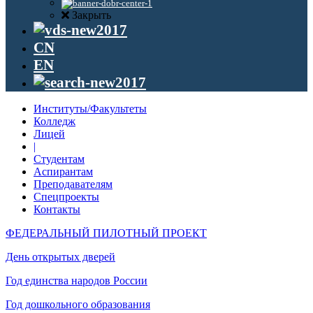
Закрыть
CN
EN
Институты/Факультеты
Колледж
Лицей
|
Студентам
Аспирантам
Преподавателям
Спецпроекты
Контакты
ФЕДЕРАЛЬНЫЙ ПИЛОТНЫЙ ПРОЕКТ
День открытых дверей
Год единства народов России
Год дошкольного образования