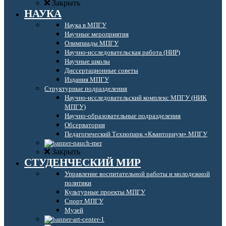
Закрыть
НАУКА
Наука в МПГУ
Научные мероприятия
Олимпиады МПГУ
Научно-исследовательская работа (НИР)
Научные школы
Диссертационные советы
Издания МПГУ
Структурные подразделения
Научно-исследовательский комплекс МПГУ (НИК
МПГУ)
Научно-образовательные подразделения
Обсерватория
Педагогический Технопарк «Кванториум» МПГУ
Закрыть
СТУДЕНЧЕСКИЙ МИР
Управление воспитательной работы и молодежной
политики
Культурные проекты МПГУ
Спорт МПГУ
Музей