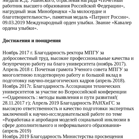
Медаль К.Д. Ушинского, отраслевая награда «Почетный
работник высшего образования Российской Федерации»,
нагрудный знак Минобрнауки «За милосердие и
благотворительность», памятная медаль «Патриот России».
09.03.2019 Международный орден улыбки. Звание «Кавалер
ордена улыбки».
Достижения и поощрения
Ноябрь 2017 г. Благодарность ректора МПГУ за
добросовестный труд, высокие профессиональные качества и
безупречную работу на благо университета (ноябрь 2017).
Апрель 2018 г. Почетная грамота Ученого совета МПГУ за
многолетнюю плодотворную работу и большой вклад в
подготовку научно-педагогических кадров (апрель 2018).
Ноябрь 2017г. Благодарность Ассоциации технических
университетов за участие во Всероссийской конференции
«»Одаренность : методы выявления и пути развития!(
28.11.2017 г); Апрель 2019 Благодарность РАНХиГС за
высокую ответственность и качество подготовки экспертных
заключений к научно-исследовательской работе по теме
«Разработака и апробация моделей социальной инклюзии в
сфере дополнительного и неформального образования»
(апрель 2019)
Ноябрь 2019 Благодарность Министерства просвещения