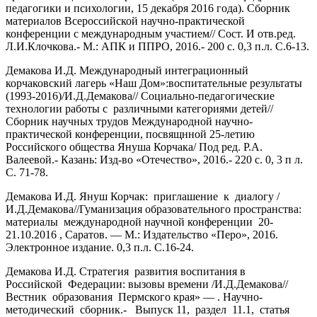
педагогики и психологии, 15 декабря 2016 года). Сборник
материалов Всероссийской научно-практической
конференции с международным участием// Сост. И отв.ред.
Л.И.Клочкова.- М.: АПК и ППРО, 2016.- 200 с. 0,3 п.л. С.6-13.
Демакова И.Д. Международный интеграционный
корчаковский лагерь «Наш Дом»:воспитательные результаты
(1993-2016)/И.Д.Демакова// Социально-педагогические
технологии работы с различными категориями детей//
Сборник научных трудов Международной научно-
практической конференции, посвящнной 25-летию
Российского общества Януша Корчака/ Под ред. Р.А.
Валеевой.- Казань: Изд-во «Отечество», 2016.- 220 с. 0, 3 п л.
С. 71-78.
Демакова И.Д. Януш Корчак: приглашение к диалогу /
И.Д.Демакова//Гуманизация образовательного пространства:
материалы международной научной конференции 20-
21.10.2016 , Саратов. — М.: Издательство «Перо», 2016.
Электронное издание. 0,3 п.л. С.16-24.
Демакова И.Д. Стратегия развития воспитания в
Российской Федерации: вызовы времени /И.Д.Демакова//
Вестник образования Пермского края» — . Научно-
методический сборник.- Выпуск 11, раздел 11.1, статья