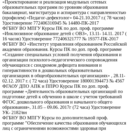
«Проектирование и реализация модульных сетевых
образовательных программ по уровням образования
бакалавриат, магистратура и аспирантура с направленностью
(профилем) «Педагог-дефектолог» 04-21.10.2017 г.( 78 часов)
Удостоверение 772406316945 № 14480-ПК-2017
ФГБНУ ВО МПГУ Курсы ПК по доп. проф. программе
«Инклюзивное образование детей с ОВЗ», 13.11- 14.11. 2017 (
16 часов) Удостоверение 772406321777 № 19377-ПК-2017
ФГБНУ ВО «Институт управления образованием Российской
академии образования. Курсы ПК по доп. проф. программе
«Создание специальных условий получения образования и
организации психолого-педагогического сопровождения
обучающихся с синдромом дефицита внимания и
гиперактивности в дошкольных образовательных
организациях в общеобразовательных организациях» , 28.11-
02.12. 2017 г. ( 72 часа) Удостоверение 180001394473 № 4567
ФГАОУ ДПО АПК и ППРО Курсы ПК по доп. проф.
программе «Деятельность образовательных организаций по
подготовке детей к обучению в школе с учетом требований
ФГОС дошкольного образования и начального общего
образования», 31.05 – 09.06. 2017г (72 часа) Удостоверение
УК- 2182/вн
ФГБНУ ВО МПГУ Курсы по дополнительной проф.
программе "Обеспечение качества образования обучающихся
лиц с ограниченнвми возможностями здоровья при