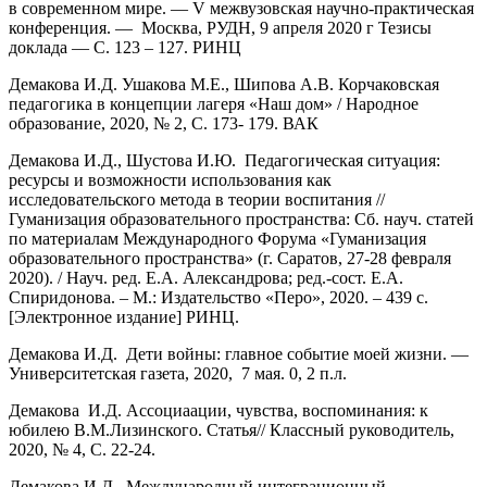
в современном мире. — V межвузовская научно-практическая
конференция. — Москва, РУДН, 9 апреля 2020 г Тезисы
доклада — С. 123 – 127. РИНЦ
Демакова И.Д. Ушакова М.Е., Шипова А.В. Корчаковская
педагогика в концепции лагеря «Наш дом» / Народное
образование, 2020, № 2, С. 173- 179. ВАК
Демакова И.Д., Шустова И.Ю. Педагогическая ситуация:
ресурсы и возможности использования как
исследовательского метода в теории воспитания //
Гуманизация образовательного пространства: Сб. науч. статей
по материалам Международного Форума «Гуманизация
образовательного пространства» (г. Саратов, 27-28 февраля
2020). / Науч. ред. Е.А. Александрова; ред.-сост. Е.А.
Спиридонова. – М.: Издательство «Перо», 2020. – 439 с.
[Электронное издание] РИНЦ.
Демакова И.Д. Дети войны: главное событие моей жизни. —
Университетская газета, 2020, 7 мая. 0, 2 п.л.
Демакова И.Д. Ассоциаации, чувства, воспоминания: к
юбилею В.М.Лизинского. Статья// Классный руководитель,
2020, № 4, С. 22-24.
Демакова И.Д. Международный интеграционный