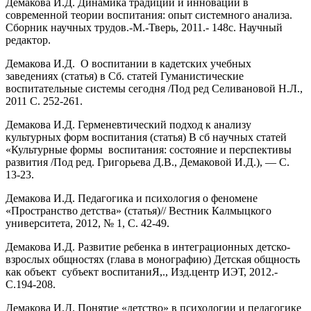
Демакова И.Д. Динамика традиций и инноваций в
современной теории воспитания: опыт системного анализа.
Сборник научных трудов.-М.-Тверь, 2011.- 148с. Научный
редактор.
Демакова И.Д. О воспитании в кадетских учебных
заведениях (статья) в Сб. статей Гуманистические
воспитательные системы сегодня /Под ред Селивановой Н.Л.,
2011 С. 252-261.
Демакова И.Д. Герменевтический подход к анализу
культурных форм воспитания (статья) В сб научных статей
«Культурные формы воспитания: состояние и перспективы
развития /Под ред. Григорьева Д.В., Демаковой И.Д.), — С.
13-23.
Демакова И.Д. Педагогика и психология о феномене
«Пространство детства» (статья)// Вестник Калмыцкого
университета, 2012, № 1, С. 42-49.
Демакова И.Д. Развитие ребенка в интеграционных детско-
взрослых общностях (глава в монографию) Детская общность
как объект субъект воспитаниЯ,., Изд.центр ИЭТ, 2012.-
С.194-208.
Демакова И.Д. Понятие «детство» в психологии и педагогике