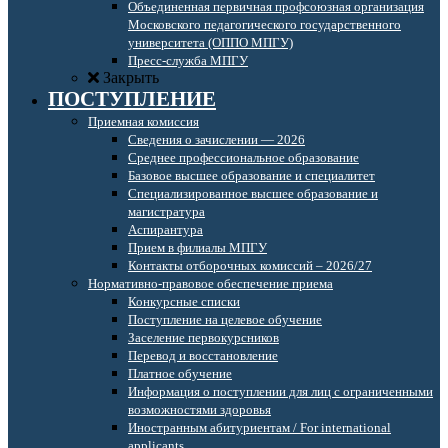
Объединенная первичная профсоюзная организация
Московского педагогического государственного
университета (ОППО МПГУ)
Пресс-служба МПГУ
Закрыть
ПОСТУПЛЕНИЕ
Приемная комиссия
Сведения о зачислении — 2026
Среднее профессиональное образование
Базовое высшее образование и специалитет
Специализированное высшее образование и
магистратура
Аспирантура
Прием в филиалы МПГУ
Контакты отборочных комиссий – 2026/27
Нормативно-правовое обеспечение приема
Конкурсные списки
Поступление на целевое обучение
Заселение первокурсников
Перевод и восстановление
Платное обучение
Информация о поступлении для лиц с ограниченными
возможностями здоровья
Иностранным абитуриентам / For international
applicants