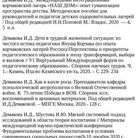
корчаковский лагерь «НАШ ДОМ»: опыт гуманизации
пространства детства. Методическое пособие для
руководителей и педагогов детских оздоровительных лагерей
/ Под общей редакцией И.Н.Поповой М.: Владос, 2020 — 4,
5 п.л.
Демакова И.Д. Дети в трудной жизненной ситуации: из
чистого истока педагогики Януша Корчака (из опыта
корчаковских лагерей России)//Перспективы и приоритеты
педагогического образования в эпоху трансформаций, выбора
и вызовов // У1 Виртуальный Международный форум по
педагогическому образованию.- Сборник научных трудов. Ч.
1.- Казань, Изд-во Казанского ун-та, 2020. – С 229- 234
Демакова И.Д. Как в капле росы. Преподаватели кафедры
психологической антропологии о Великой Отечественной
войне. К 75-летию Победы в ВОВ. Сборник эссе,
воспоминаний и архивных материалов. Под общей редакцией
И.Д.Демаковой. – МПГУ, Москва, 2020.- 128 с.
Демакова И.Д., Шустова И.Ю. Мягкий системный подход
исследований в области теории воспитания // Материалы
международной научно-практической конференции
Фундаментальные проблемы воспитания в условиях
современных социальных процессов(9-10 декабря 2020 г.,