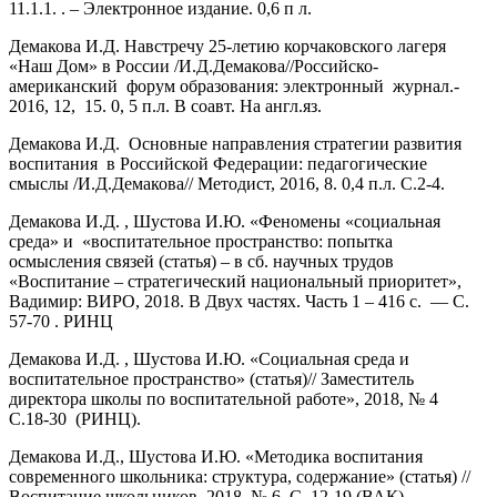
11.1.1. . – Электронное издание. 0,6 п л.
Демакова И.Д. Навстречу 25-летию корчаковского лагеря
«Наш Дом» в России /И.Д.Демакова//Российско-
американский форум образования: электронный журнал.-
2016, 12, 15. 0, 5 п.л. В соавт. На англ.яз.
Демакова И.Д. Основные направления стратегии развития
воспитания в Российской Федерации: педагогические
смыслы /И.Д.Демакова// Методист, 2016, 8. 0,4 п.л. С.2-4.
Демакова И.Д. , Шустова И.Ю. «Феномены «социальная
среда» и «воспитательное пространство: попытка
осмысления связей (статья) – в сб. научных трудов
«Воспитание – стратегический национальный приоритет»,
Вадимир: ВИРО, 2018. В Двух частях. Часть 1 – 416 с. — С.
57-70 . РИНЦ
Демакова И.Д. , Шустова И.Ю. «Социальная среда и
воспитательное пространство» (статья)// Заместитель
директора школы по воспитательной работе», 2018, № 4
С.18-30 (РИНЦ).
Демакова И.Д., Шустова И.Ю. «Методика воспитания
современного школьника: структура, содержание» (статья) //
Воспитание школьников, 2018, № 6. С. 12-19 (ВАК)