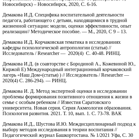
Новосибирск) – Новосибирск, 2020, С. 6-16.
Демакова И.Д. Специфика воспитательной деятельности
педагога, работающего с детьми, находящимися в трудной
жизненной ситуации: модели, оценки эффективности, опыт
реализации// Методическое пособие. — М., 2020, С 9 – 13.
Демакова И.Д. Корчаковская тематика в исследованиях
кафедры психологической антропологии (статья) //
Исследователь / Researcher — 2020(4) С. 40-48. РИНЦ.
Демакова И.Д. (в соавторстве с Бородиной А., Кожевиной Ю.,
Киржой Е) Международный интеграционный корчаковский
лагерь «Наш Дом»(статья) ) // Исследователь / Researcher —
2020(4) С. 286-294). — РИНЦ.
Демакова И. Д. Метод экспертной оценки в исследовании
проблемы формирования позитивного отношения к жизни в
семье с особым ребенком // Известия Саратовского
университета. Новая серия. Серия Акмеология образования.
Психология развития. 2021. Т. 10, вып. 1. С. 73-78. ВАК
Демакова И.Д., Шустова И.Ю. Междисциплинарный подход к
выбору методов исследования в теории воспитания //
Педагогический журнал Башкортостана. № 1/2021 Уфа, С. 30