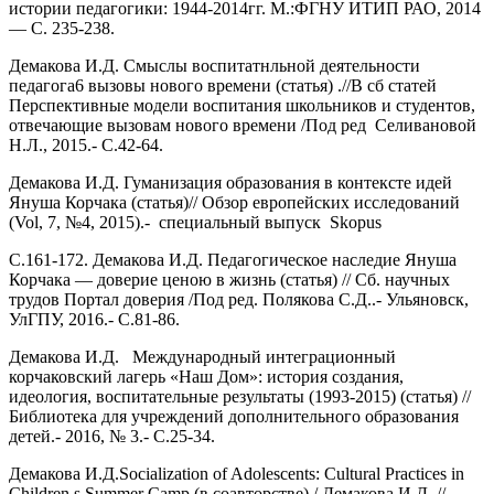
истории педагогики: 1944-2014гг. М.:ФГНУ ИТИП РАО, 2014
— С. 235-238.
Демакова И.Д. Смыслы воспитатнльной деятельности
педагога6 вызовы нового времени (статья) .//В сб статей
Перспективные модели воспитания школьников и студентов,
отвечающие вызовам нового времени /Под ред Селивановой
Н.Л., 2015.- С.42-64.
Демакова И.Д. Гуманизация образования в контексте идей
Януша Корчака (статья)// Обзор европейских исследований
(Vol, 7, №4, 2015).- специальный выпуск Skopus
С.161-172. Демакова И.Д. Педагогическое наследие Януша
Корчака — доверие ценою в жизнь (статья) // Сб. научных
трудов Портал доверия /Под ред. Полякова С.Д..- Ульяновск,
УлГПУ, 2016.- С.81-86.
Демакова И.Д. Международный интеграционный
корчаковский лагерь «Наш Дом»: история создания,
идеология, воспитательные результаты (1993-2015) (статья) //
Библиотека для учреждений дополнительного образования
детей.- 2016, № 3.- С.25-34.
Демакова И.Д.Socialization of Adolescents: Cultural Practices in
Children s Summer Camp (в соавторстве) / Демакова И.Д. //