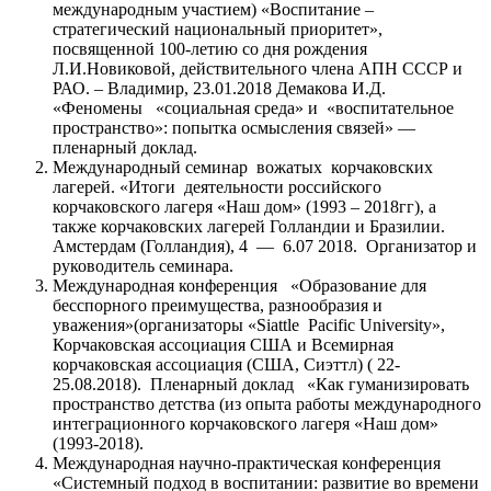
международным участием) «Воспитание –
стратегический национальный приоритет»,
посвященной 100-летию со дня рождения
Л.И.Новиковой, действительного члена АПН СССР и
РАО. – Владимир, 23.01.2018 Демакова И.Д.
«Феномены «социальная среда» и «воспитательное
пространство»: попытка осмысления связей» —
пленарный доклад.
Международный семинар вожатых корчаковских
лагерей. «Итоги деятельности российского
корчаковского лагеря «Наш дом» (1993 – 2018гг), а
также корчаковских лагерей Голландии и Бразилии.
Амстердам (Голландия), 4 — 6.07 2018. Организатор и
руководитель семинара.
Международная конференция «Образование для
бесспорного преимущества, разнообразия и
уважения»(организаторы «Siattle Pacific University»,
Корчаковская ассоциация США и Всемирная
корчаковская ассоциация (США, Сиэттл) ( 22-
25.08.2018). Пленарный доклад «Как гуманизировать
пространство детства (из опыта работы международного
интеграционного корчаковского лагеря «Наш дом»
(1993-2018).
Международная научно-практическая конференция
«Системный подход в воспитании: развитие во времени