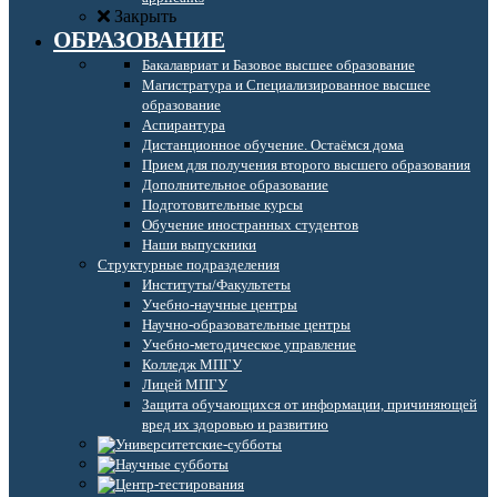
Закрыть
ОБРАЗОВАНИЕ
Бакалавриат и Базовое высшее образование
Магистратура и Специализированное высшее
образование
Аспирантура
Дистанционное обучение. Остаёмся дома
Прием для получения второго высшего образования
Дополнительное образование
Подготовительные курсы
Обучение иностранных студентов
Наши выпускники
Структурные подразделения
Институты/Факультеты
Учебно-научные центры
Научно-образовательные центры
Учебно-методическое управление
Колледж МПГУ
Лицей МПГУ
Защита обучающихся от информации, причиняющей
вред их здоровью и развитию