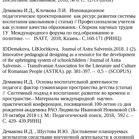
Демакова И.Д., Клочкова Л.И. Инновационное
педагогическое проектирование как ресурс развития системы
воспитания школьников ( статья) // Профессионализм учителя
как условие качества образования.- Сборник научных трудов
1У Международного форума по пед.образованию и
политике. — ISATT, 2018, Казань.- С.160-171 (РИНЦ)
IDDemakova, LIKlochkova, Journal of Astra Salvensis.2018. 1 (2).
Innovative pedagogical designing as a resource for the development
of the upbringing system of schoolchildren / Journal of Astra
Salvensis. – Transilvanian Association for the Literarure and Culture
of Romanian People (ASTRA). pp: 381-397. – 0,5 – (SCOPUS)
Демакова И.Д. Основы воспитательной деятельности
педагога: фактор гуманизации пространства детства (статья)
// Системный подход в воспитании: развитие во времени и
пространстве.- Материалы международной научно-
практической конференции, посвященной 100-летию со дня
рождения академика РАО Людмилы Ивановой Новиковой (18-
19 октября 2018 г.). М.: Педагогический поиск, 2018, 592 с. –
С. 429- 439.РИНЦ
Демакова И.Д. , Шустова И.Ю. Достижение планируемых
результатов средствами внеурочной деятельности в основной