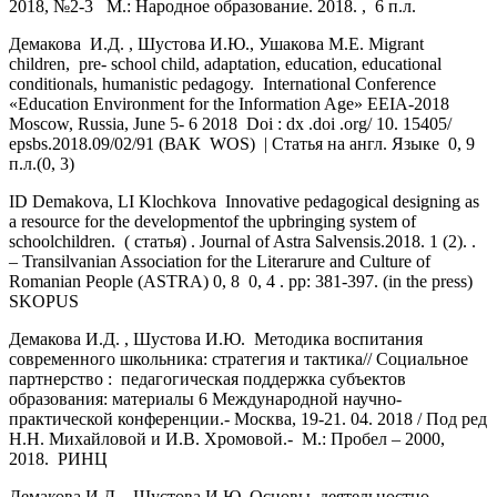
2018, №2-3 М.: Народное образование. 2018. , 6 п.л.
Демакова И.Д. , Шустова И.Ю., Ушакова М.Е. Migrant
children, pre- school child, adaptation, education, educational
conditionals, humanistic pedagogy. International Conference
«Education Environment for the Information Age» EEIA-2018
Moscow, Russia, June 5- 6 2018 Doi : dx .doi .org/ 10. 15405/
epsbs.2018.09/02/91 (ВАК WOS) | Cтатья на англ. Языке 0, 9
п.л.(0, 3)
ID Demakova, LI Klochkova Innovative pedagogical designing as
a resource for the developmentof the upbringing system of
schoolchildren. ( статья) . Journal of Astra Salvensis.2018. 1 (2). .
– Transilvanian Association for the Literarure and Culture of
Romanian People (ASTRA) 0, 8 0, 4 . pp: 381-397. (in the press)
SKOPUS
Демакова И.Д. , Шустова И.Ю. Методика воспитания
современного школьника: стратегия и тактика// Социальное
партнерство : педагогическая поддержка субъектов
образования: материалы 6 Международной научно-
практической конференции.- Москва, 19-21. 04. 2018 / Под ред
Н.Н. Михайловой и И.В. Хромовой.- М.: Пробел – 2000,
2018. РИНЦ
Демакова И.Д. , Шустова И.Ю. Основы деятельностно-