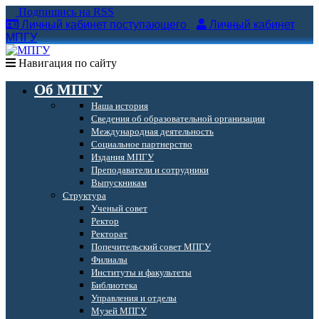
Подпишись на RSS
Личный кабинет поступающего
Личный кабинет
МПГУ
Навигация по сайту
Об МПГУ
Наша история
Сведения об образовательной организации
Международная деятельность
Социальное партнерство
Издания МПГУ
Преподаватели и сотрудники
Выпускникам
Структура
Ученый совет
Ректор
Ректорат
Попечительский совет МПГУ
Филиалы
Институты и факультеты
Библиотека
Управления и отделы
Музей МПГУ