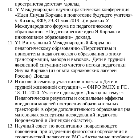
пространства детства» /доклад
Y Международная научно-практическая конференция
«Идеи Януша Корчака в подготовке будущего учителя»
// Казань, КФУ, 29-31 мая 2019 г.( в рамках У
Международного форума по педагогическому
образованию. «Педагогические идеи Я.Корчака и
инклюзивное образование» доклад.
Y1 Виртуальный Международный Форум по
педагогическому образованию //Перспективы и
приоритеты педагогического образования в эпоху
трансформаций, выбора и вызовов. Дети в трудной
жизненной ситуации: из чистого истока педагогики
Януша Корчака (из опыта корчаковских лагерей
России). Доклад
Итоговый семинар участников проекта « Дети в
трудной жизненной ситуации». – ФИРО РАНХ и ГС ,
18. 11. 2020. Участие с докладом. Доклад на тему: «
Педагогические результаты и социальные эффекты
внедрения моделей построения образовательных
траекторий в сфере дополнительного образования (на
материалах экспертизы исследований педагогов
Воронежской и Липецкой областей).
Научный совет по воспитанию подрастающего
поколения при отделении философии образования и
теоретической педагогике РАО «Актуальные проблемы