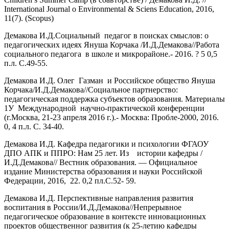
International Journal o Environmental & Sciens Education, 2016,
11(7). (Scopus)
Демакова И.Д.Социальный педагог в поисках смыслов: о
педагогических идеях Януша Корчака /И.Д.Демакова//Работа
социального педагога в школе и микрорайоне.- 2016. ? 5 0,5
п.л. С.49-55.
Демакова И.Д. Олег Газман и Российское общество Януша
Корчака/И.Д.Демакова//Социальное партнерство:
педагогическая поддержка субъектов образования. Материалы
1У Международной научно-практической конференции
(г.Москва, 21-23 апреля 2016 г.).- Москва: Пробле-2000, 2016.
0, 4 п.л. С. 34-40.
Демакова И.Д. Кафедра педагогики и психологии ФГАОУ
ДПО АПК и ППРО: Нам 25 лет. Из истории кафедры /
И.Д.Демакова// Вестник образования. — Официальное
издание Министерства образования и науки Российской
Федерации, 2016, 22. 0,2 пл.С.52- 59.
Демакова И.Д. Перспективные направления развития
воспитания в России/И.Д.Демакова//Непрерывное
педагогическое образование в контексте инновационных
проектов общественног развития (к 25-летию кафедры