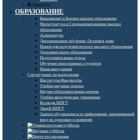
Закрыть
ОБРАЗОВАНИЕ
Бакалавриат и Базовое высшее образование
Магистратура и Специализированное высшее
образование
Аспирантура
Дистанционное обучение. Остаёмся дома
Прием для получения второго высшего образования
Дополнительное образование
Подготовительные курсы
Обучение иностранных студентов
Наши выпускники
Структурные подразделения
Институты/Факультеты
Учебно-научные центры
Научно-образовательные центры
Учебно-методическое управление
Колледж МПГУ
Лицей МПГУ
Защита обучающихся от информации, причиняющей
вред их здоровью и развитию