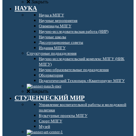
Закрыть
НАУКА
Наука в МПГУ
Научные мероприятия
Олимпиады МПГУ
Научно-исследовательская работа (НИР)
Научные школы
Диссертационные советы
Издания МПГУ
Структурные подразделения
Научно-исследовательский комплекс МПГУ (НИК
МПГУ)
Научно-образовательные подразделения
Обсерватория
Педагогический Технопарк «Кванториум» МПГУ
Закрыть
СТУДЕНЧЕСКИЙ МИР
Управление воспитательной работы и молодежной
политики
Культурные проекты МПГУ
Спорт МПГУ
Музей