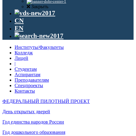
Закрыть
CN
EN
Институты/Факультеты
Колледж
Лицей
|
Студентам
Аспирантам
Преподавателям
Спецпроекты
Контакты
ФЕДЕРАЛЬНЫЙ ПИЛОТНЫЙ ПРОЕКТ
День открытых дверей
Год единства народов России
Год дошкольного образования