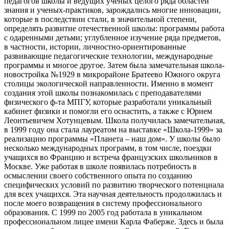
педагогов школы и ведущих ученых целого ряда областей
знания и ученых-практиков, зарождались многие инновации,
которые в последствии стали, в значительной степени,
определять развитие отечественной школы: программы работа
с одаренными детьми; углубленное изучение ряда предметов,
в частности, истории, личностно-ориентированные
развивающие педагогические технологии, международные
программы и многое другое. Затем была замечательная школа-
новостройка №1929 в микрорайоне Братеево Южного округа
столицы экологической направленности. Именно в момент
создания этой школы познакомилась с преподавателями
физического ф-та МПГУ, которые разработали уникальный
кабинет физики и помогли его оснастить, а также с Юрием
Леонтьевичем Хотунцевым. Школа получилась замечательная,
в 1999 году она стала лауреатом на выставке «Школа-1999» за
реализацию программы «Планета – наш дом». У школы было
несколько международных программ, в том числе, поездки
учащихся во Францию и встреча французских школьников в
Москве. Уже работая в школе появилась потребность в
осмыслении своего собственного опыта по созданию
специфических условий по развитию творческого потенциала
для всех учащихся. Эта научная деятельность продолжилась и
после моего возвращения в систему профессионального
образования. С 1999 по 2005 год работала в уникальном
профессиональном лицее имени Карла Фаберже. Здесь и была