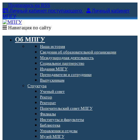
Подпишись на RSS
Личный кабинет поступающего
Личный кабинет
МПГУ
Навигация по сайту
Об МПГУ
Наша история
Сведения об образовательной организации
Международная деятельность
Социальное партнерство
Издания МПГУ
Преподаватели и сотрудники
Выпускникам
Структура
Ученый совет
Ректор
Ректорат
Попечительский совет МПГУ
Филиалы
Институты и факультеты
Библиотека
Управления и отделы
Музей МПГУ