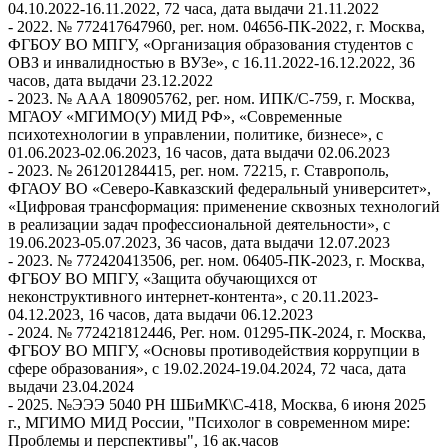
04.10.2022-16.11.2022, 72 часа, дата выдачи 21.11.2022
- 2022. № 772417647960, рег. ном. 04656-ПК-2022, г. Москва,
ФГБОУ ВО МПГУ, «Организация образования студентов с
ОВЗ и инвалидностью в ВУЗе», с 16.11.2022-16.12.2022, 36
часов, дата выдачи 23.12.2022
- 2023. № ААА 180905762, рег. ном. ИПК/С-759, г. Москва,
МГАОУ «МГИМО(У) МИД РФ», «Современные
психотехнологии в управлении, политике, бизнесе», с
01.06.2023-02.06.2023, 16 часов, дата выдачи 02.06.2023
- 2023. № 261201284415, рег. ном. 72215, г. Ставрополь,
ФГАОУ ВО «Северо-Кавказский федеральный университет»,
«Цифровая трансформация: применение сквозных технологий
в реализации задач профессиональной деятельности», с
19.06.2023-05.07.2023, 36 часов, дата выдачи 12.07.2023
- 2023. № 772420413506, рег. ном. 06405-ПК-2023, г. Москва,
ФГБОУ ВО МПГУ, «Защита обучающихся от
неконструктивного интернет-контента», с 20.11.2023-
04.12.2023, 16 часов, дата выдачи 06.12.2023
- 2024. № 772421812446, Рег. ном. 01295-ПК-2024, г. Москва,
ФГБОУ ВО МПГУ, «Основы противодействия коррупции в
сфере образования», с 19.02.2024-19.04.2024, 72 часа, дата
выдачи 23.04.2024
- 2025. №ЭЭЭ 5040 РН ШБиМК\С-418, Москва, 6 июня 2025
г., МГИМО МИД России, "Психолог в современном мире:
Проблемы и перспективы", 16 ак.часов