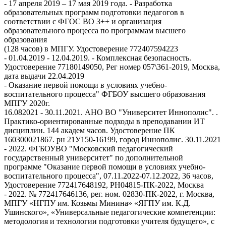
- 17 апреля 2019 – 17 мая 2019 года. - Разработка
образовательных программ подготовки педагогов в
соответствии с ФГОС ВО 3++ и организация
образовательного процесса по программам высшего
образования
(128 часов) в МПГУ. Удостоверение 772407594223
- 01.04.2019 - 12.04.2019. - Комплексная безопасность.
Удостоверение 77180149050, Рег номер 057\361-2019, Москва,
дата выдачи 22.04.2019
- Оказание первой помощи в условиях учебно-
воспитательного процесса" ФГБОУ высшего образования
МПГУ 2020г.
16.082021 - 30.11.2021. АНО ВО "Университет Иннополис". .
Практико-ориентированные подходы в преподавании ИТ
дисциплин. 144 академ часов. Удостоверение ПК
160300021867. рн 21У150-16199, город Иннополис. 30.11.2021
- 2022. ФГБОУВО "Московский педагогический
государственный университет" по дополнительной
программе "Оказание первой помощи в условиях учебно-
воспитательного процесса", 07.11.2022-07.12.2022, 36 часов,
Удостоверение 772417648192, РН04815-ПК-2022, Москва
- 2022. № 772417646136, рег. ном. 02830-ПК-2022, г. Москва,
МПГУ «НГПУ им. Козьмы Минина» «ЯГПУ им. К.Д.
Ушинского», «Универсальные педагогические компетенции:
методология и технологии подготовки учителя будущего», с