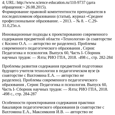
4; URL: http://www.science-education.ru/110-9737 (дата
обращения:¬ 26.08.2015).
Формирование правовой компетентности преподавателя в
последипломном образовании (статья), журнал «Среднее
профессиональное образование. – 2013. – № 8. – С.29-
31.0,25п.л.
Инновационные подходы к проектированию современного
содержания предметной области «Технология» (в соавторстве
с Косино О.А. — авторство не разделено). Проблемы
современного педагогического образования , Серия:
Педагогика и психология. Выпуск 60, Часть I- Сборник
научных трудов: — Ялта; РИО ГПА, 2018. -498 с., стр. 282-284
Проблемы развития содержания предметной подготовки
будущего учителя технологии в педагогическом вузе (в
соавторстве с Вахтомина Е.А. — авторство не
разделено). Проблемы современного педагогического
образования , Серия: Педагогика и психология. Выпуск 60,
Часть I- Сборник научных трудов: — Ялта; РИО ГПА, 2018.
-498 с., стр. 284-287
Особенности проектирования содержания практики
бакалавров педагогического образования (в соавторстве с
Вахтомина Е.А., Максимкинв И.В. — авторство не