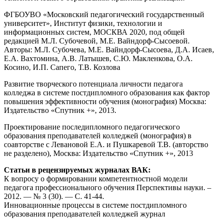
ФГБОУВО «Московский педагогический государственный
университет», Институт физики, технологии и
информационных систем, МОСКВА 2020, под общей
редакцией М.Л. Субочевой, М.Е. Вайндорф-Сысоевой.
Авторы: М.Л. Субочева, М.Е. Вайндорф-Сысоева, Д.А. Исаев,
Е.А. Вахтомина, А.В. Латышев, С.Ю. Макленкова, О.А.
Косино, И.П. Сапего, Т.В. Козлова
Развитие творческого потенциала личности педагога
колледжа в системе постдипломного образования как фактор
повышения эффективности обучения (монография) Москва:
Издательство «Спутник +», 2013.
Проектирование последипломного педагогического
образования преподавателей колледжей (монография) в
соавторстве с Левановой Е.А. и Пушкаревой Т.В. (авторство
не разделено), Москва: Издательство «Спутник +», 2013
Статьи в рецензируемых журналах ВАК:
К вопросу о формировании компетентностной модели
педагога профессионального обучения Перспективы науки. –
2012. — № 3 (30). — С. 41-44.
Инновационные процессы в системе постдипломного
образования преподавателей колледжей журнал