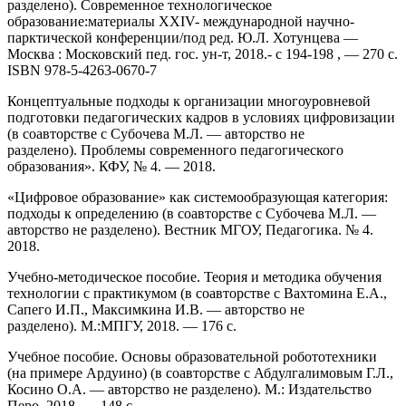
разделено). Современное технологическое
образование:материалы XXIV- международной научно-
парктической конференции/под ред. Ю.Л. Хотунцева —
Москва : Московский пед. гос. ун-т, 2018.- с 194-198 , — 270 с.
ISBN 978-5-4263-0670-7
Концептуальные подходы к организации многоуровневой
подготовки педагогических кадров в условиях цифровизации
(в соавторстве с Субочева М.Л. — авторство не
разделено). Проблемы современного педагогического
образования». КФУ, № 4. — 2018.
«Цифровое образование» как системообразующая категория:
подходы к определению (в соавторстве с Субочева М.Л. —
авторство не разделено). Вестник МГОУ, Педагогика. № 4.
2018.
Учебно-методическое пособие. Теория и методика обучения
технологии с практикумом (в соавторстве с Вахтомина Е.А.,
Сапего И.П., Максимкина И.В. — авторство не
разделено). М.:МПГУ, 2018. — 176 с.
Учебное пособие. Основы образовательной робототехники
(на примере Ардуино) (в соавторстве с Абдулгалимовым Г.Л.,
Косино О.А. — авторство не разделено). М.: Издательство
Перо, 2018. — 148 с.