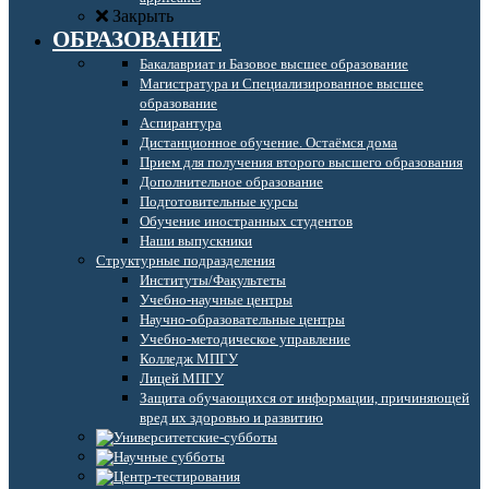
Закрыть
ОБРАЗОВАНИЕ
Бакалавриат и Базовое высшее образование
Магистратура и Специализированное высшее
образование
Аспирантура
Дистанционное обучение. Остаёмся дома
Прием для получения второго высшего образования
Дополнительное образование
Подготовительные курсы
Обучение иностранных студентов
Наши выпускники
Структурные подразделения
Институты/Факультеты
Учебно-научные центры
Научно-образовательные центры
Учебно-методическое управление
Колледж МПГУ
Лицей МПГУ
Защита обучающихся от информации, причиняющей
вред их здоровью и развитию