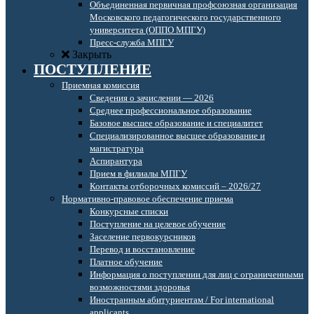
Объединенная первичная профсоюзная организация
Московского педагогического государственного
университета (ОППО МПГУ)
Пресс-служба МПГУ
Закрыть
ПОСТУПЛЕНИЕ
Приемная комиссия
Сведения о зачислении — 2026
Среднее профессиональное образование
Базовое высшее образование и специалитет
Специализированное высшее образование и
магистратура
Аспирантура
Прием в филиалы МПГУ
Контакты отборочных комиссий – 2026/27
Нормативно-правовое обеспечение приема
Конкурсные списки
Поступление на целевое обучение
Заселение первокурсников
Перевод и восстановление
Платное обучение
Информация о поступлении для лиц с ограниченными
возможностями здоровья
Иностранным абитуриентам / For international
applicants