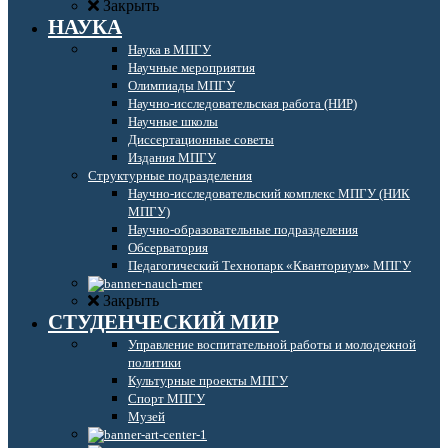
Закрыть
НАУКА
Наука в МПГУ
Научные мероприятия
Олимпиады МПГУ
Научно-исследовательская работа (НИР)
Научные школы
Диссертационные советы
Издания МПГУ
Структурные подразделения
Научно-исследовательский комплекс МПГУ (НИК
МПГУ)
Научно-образовательные подразделения
Обсерватория
Педагогический Технопарк «Кванториум» МПГУ
Закрыть
СТУДЕНЧЕСКИЙ МИР
Управление воспитательной работы и молодежной
политики
Культурные проекты МПГУ
Спорт МПГУ
Музей