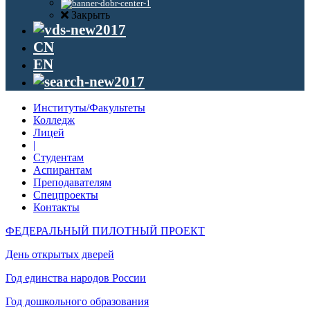
Закрыть
CN
EN
Институты/Факультеты
Колледж
Лицей
|
Студентам
Аспирантам
Преподавателям
Спецпроекты
Контакты
ФЕДЕРАЛЬНЫЙ ПИЛОТНЫЙ ПРОЕКТ
День открытых дверей
Год единства народов России
Год дошкольного образования