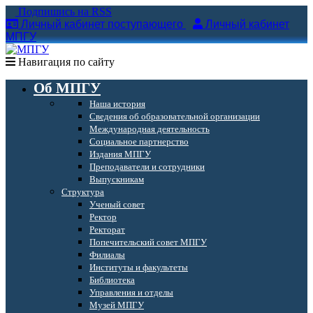
Подпишись на RSS
Личный кабинет поступающего
Личный кабинет
МПГУ
Навигация по сайту
Об МПГУ
Наша история
Сведения об образовательной организации
Международная деятельность
Социальное партнерство
Издания МПГУ
Преподаватели и сотрудники
Выпускникам
Структура
Ученый совет
Ректор
Ректорат
Попечительский совет МПГУ
Филиалы
Институты и факультеты
Библиотека
Управления и отделы
Музей МПГУ