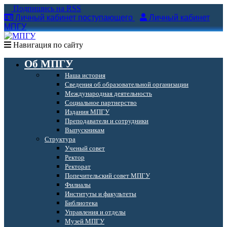
Подпишись на RSS
Личный кабинет поступающего
Личный кабинет
МПГУ
Навигация по сайту
Об МПГУ
Наша история
Сведения об образовательной организации
Международная деятельность
Социальное партнерство
Издания МПГУ
Преподаватели и сотрудники
Выпускникам
Структура
Ученый совет
Ректор
Ректорат
Попечительский совет МПГУ
Филиалы
Институты и факультеты
Библиотека
Управления и отделы
Музей МПГУ