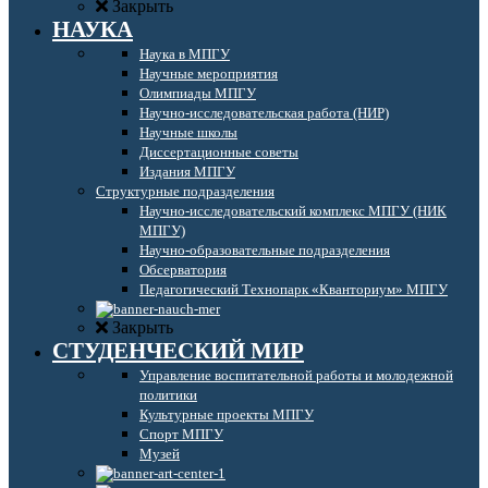
Закрыть
НАУКА
Наука в МПГУ
Научные мероприятия
Олимпиады МПГУ
Научно-исследовательская работа (НИР)
Научные школы
Диссертационные советы
Издания МПГУ
Структурные подразделения
Научно-исследовательский комплекс МПГУ (НИК
МПГУ)
Научно-образовательные подразделения
Обсерватория
Педагогический Технопарк «Кванториум» МПГУ
Закрыть
СТУДЕНЧЕСКИЙ МИР
Управление воспитательной работы и молодежной
политики
Культурные проекты МПГУ
Спорт МПГУ
Музей