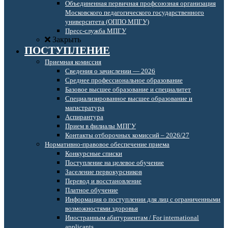
Объединенная первичная профсоюзная организация
Московского педагогического государственного
университета (ОППО МПГУ)
Пресс-служба МПГУ
Закрыть
ПОСТУПЛЕНИЕ
Приемная комиссия
Сведения о зачислении — 2026
Среднее профессиональное образование
Базовое высшее образование и специалитет
Специализированное высшее образование и
магистратура
Аспирантура
Прием в филиалы МПГУ
Контакты отборочных комиссий – 2026/27
Нормативно-правовое обеспечение приема
Конкурсные списки
Поступление на целевое обучение
Заселение первокурсников
Перевод и восстановление
Платное обучение
Информация о поступлении для лиц с ограниченными
возможностями здоровья
Иностранным абитуриентам / For international
applicants