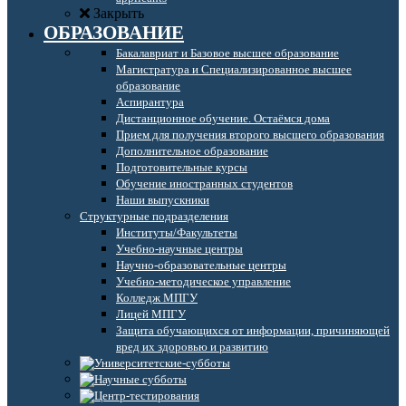
Закрыть
ОБРАЗОВАНИЕ
Бакалавриат и Базовое высшее образование
Магистратура и Специализированное высшее
образование
Аспирантура
Дистанционное обучение. Остаёмся дома
Прием для получения второго высшего образования
Дополнительное образование
Подготовительные курсы
Обучение иностранных студентов
Наши выпускники
Структурные подразделения
Институты/Факультеты
Учебно-научные центры
Научно-образовательные центры
Учебно-методическое управление
Колледж МПГУ
Лицей МПГУ
Защита обучающихся от информации, причиняющей
вред их здоровью и развитию