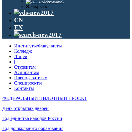
Закрыть
CN
EN
Институты/Факультеты
Колледж
Лицей
|
Студентам
Аспирантам
Преподавателям
Спецпроекты
Контакты
ФЕДЕРАЛЬНЫЙ ПИЛОТНЫЙ ПРОЕКТ
День открытых дверей
Год единства народов России
Год дошкольного образования