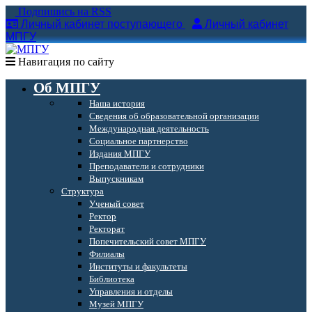
Подпишись на RSS
Личный кабинет поступающего
Личный кабинет
МПГУ
Навигация по сайту
Об МПГУ
Наша история
Сведения об образовательной организации
Международная деятельность
Социальное партнерство
Издания МПГУ
Преподаватели и сотрудники
Выпускникам
Структура
Ученый совет
Ректор
Ректорат
Попечительский совет МПГУ
Филиалы
Институты и факультеты
Библиотека
Управления и отделы
Музей МПГУ