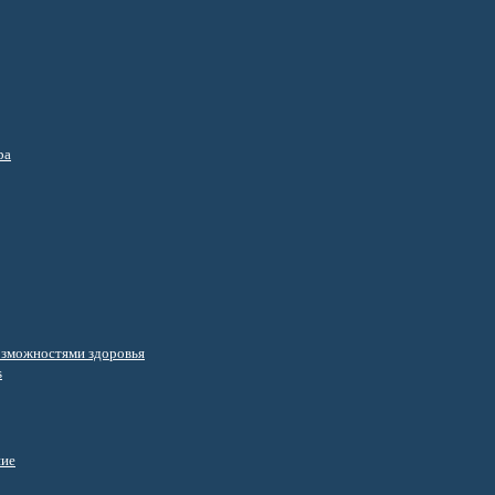
ра
озможностями здоровья
s
ние