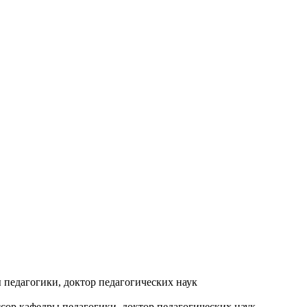
 педагогики, доктор педагогических наук
ссор кафедры педагогики, доктор педагогических наук