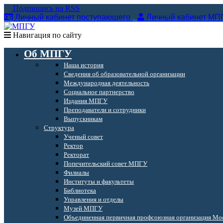
Подпишись на RSS
Личный кабинет поступающего
Личный кабинет МП
Навигация по сайту
Об МПГУ
Наша история
Сведения об образовательной организации
Международная деятельность
Социальное партнерство
Издания МПГУ
Преподаватели и сотрудники
Выпускникам
Структура
Ученый совет
Ректор
Ректорат
Попечительский совет МПГУ
Филиалы
Институты и факультеты
Библиотека
Управления и отделы
Музей МПГУ
Объединенная первичная профсоюзная организация Мос