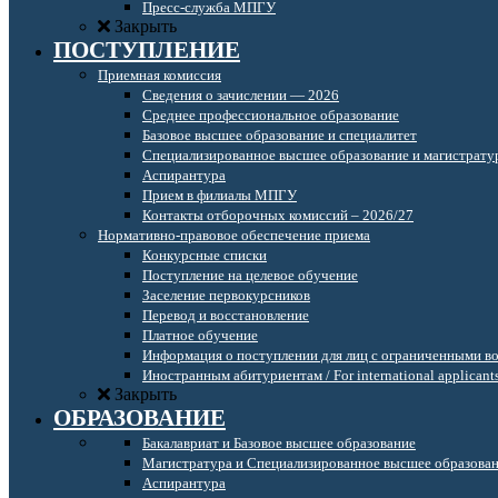
Пресс-служба МПГУ
Закрыть
ПОСТУПЛЕНИЕ
Приемная комиссия
Сведения о зачислении — 2026
Среднее профессиональное образование
Базовое высшее образование и специалитет
Специализированное высшее образование и магистрату
Аспирантура
Прием в филиалы МПГУ
Контакты отборочных комиссий – 2026/27
Нормативно-правовое обеспечение приема
Конкурсные списки
Поступление на целевое обучение
Заселение первокурсников
Перевод и восстановление
Платное обучение
Информация о поступлении для лиц с ограниченными в
Иностранным абитуриентам / For international applicant
Закрыть
ОБРАЗОВАНИЕ
Бакалавриат и Базовое высшее образование
Магистратура и Специализированное высшее образова
Аспирантура