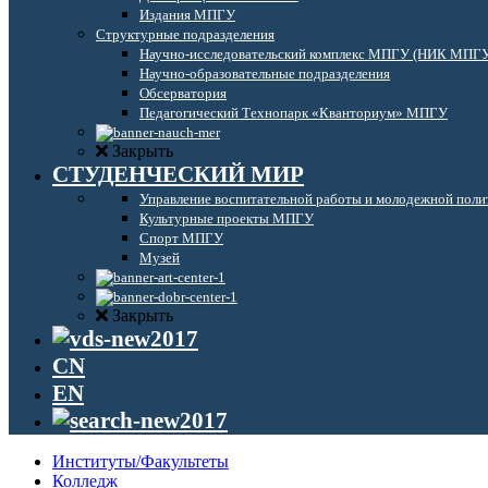
Издания МПГУ
Структурные подразделения
Научно-исследовательский комплекс МПГУ (НИК МПГ
Научно-образовательные подразделения
Обсерватория
Педагогический Технопарк «Кванториум» МПГУ
Закрыть
СТУДЕНЧЕСКИЙ МИР
Управление воспитательной работы и молодежной поли
Культурные проекты МПГУ
Спорт МПГУ
Музей
Закрыть
CN
EN
Институты/Факультеты
Колледж