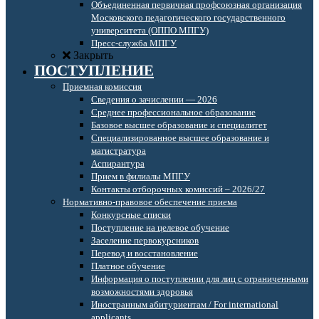
Объединенная первичная профсоюзная организация
Московского педагогического государственного
университета (ОППО МПГУ)
Пресс-служба МПГУ
Закрыть
ПОСТУПЛЕНИЕ
Приемная комиссия
Сведения о зачислении — 2026
Среднее профессиональное образование
Базовое высшее образование и специалитет
Специализированное высшее образование и
магистратура
Аспирантура
Прием в филиалы МПГУ
Контакты отборочных комиссий – 2026/27
Нормативно-правовое обеспечение приема
Конкурсные списки
Поступление на целевое обучение
Заселение первокурсников
Перевод и восстановление
Платное обучение
Информация о поступлении для лиц с ограниченными
возможностями здоровья
Иностранным абитуриентам / For international
applicants