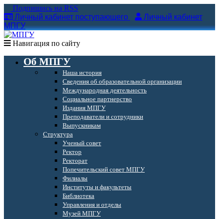
Подпишись на RSS
Личный кабинет поступающего
Личный кабинет
МПГУ
Навигация по сайту
Об МПГУ
Наша история
Сведения об образовательной организации
Международная деятельность
Социальное партнерство
Издания МПГУ
Преподаватели и сотрудники
Выпускникам
Структура
Ученый совет
Ректор
Ректорат
Попечительский совет МПГУ
Филиалы
Институты и факультеты
Библиотека
Управления и отделы
Музей МПГУ