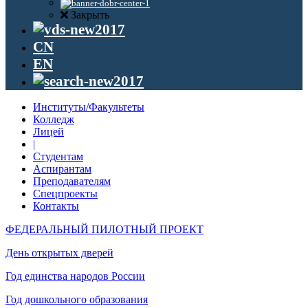
Закрыть
CN
EN
Институты/Факультеты
Колледж
Лицей
|
Студентам
Аспирантам
Преподавателям
Спецпроекты
Контакты
ФЕДЕРАЛЬНЫЙ ПИЛОТНЫЙ ПРОЕКТ
День открытых дверей
Год единства народов России
Год дошкольного образования