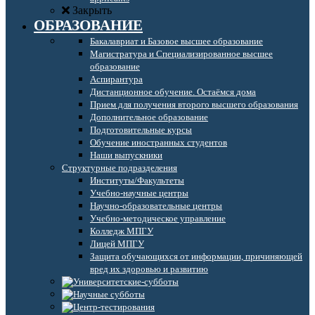
Закрыть
ОБРАЗОВАНИЕ
Бакалавриат и Базовое высшее образование
Магистратура и Специализированное высшее
образование
Аспирантура
Дистанционное обучение. Остаёмся дома
Прием для получения второго высшего образования
Дополнительное образование
Подготовительные курсы
Обучение иностранных студентов
Наши выпускники
Структурные подразделения
Институты/Факультеты
Учебно-научные центры
Научно-образовательные центры
Учебно-методическое управление
Колледж МПГУ
Лицей МПГУ
Защита обучающихся от информации, причиняющей
вред их здоровью и развитию