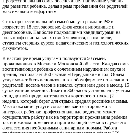
Профессиональная семья обеспечивает наилучшие условия
для развития ребенка, делая время пребывания без родителей
максимально комфортным.
Стать профессиональной семьей могут граждане РФ в
возрасте от 18 лет, здоровые, физически выносливые и
дееспособные. Наиболее подходящими кандидатурами на
роль профессиональных семей являются, в том числе,
студенты старших курсов педагогических и психологических
факультетов.
В настоящее время услугами пользуются 50 семей,
проживающих в Москве и Московской области. Каждая семья,
воспитывающая ребенка с сочетанным нарушением слуха и
зрения, располагает 360 часами «Передышки» в год. Объем
услуг может быть использован в любом формате по желанию
родителей: восемь часов в неделю, сутки или двое в месяц, 15
суток единовременно. Лимит в 360 часов установлен с учетом
стандартной продолжительности короткого отпуска (2
недели), который берет для отдыха средняя российская семья.
Место оказания услуги согласовывается сторонами в
интересах ребенка: профессиональные родители может
осуществлять работу как на территории проживания ребенка,
так и в жилом помещении принимающей семьи в случае его
соответствия необходимым санитарным нормам. Работа