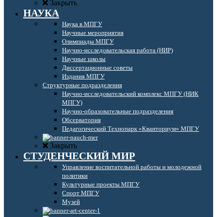
Закрыть
НАУКА
Наука в МПГУ
Научные мероприятия
Олимпиады МПГУ
Научно-исследовательская работа (НИР)
Научные школы
Диссертационные советы
Издания МПГУ
Структурные подразделения
Научно-исследовательский комплекс МПГУ (НИК
МПГУ)
Научно-образовательные подразделения
Обсерватория
Педагогический Технопарк «Кванториум» МПГУ
Закрыть
СТУДЕНЧЕСКИЙ МИР
Управление воспитательной работы и молодежной
политики
Культурные проекты МПГУ
Спорт МПГУ
Музей