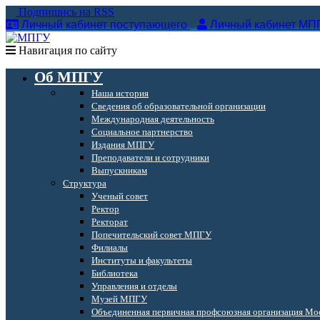
Подпишись на RSS
Личный кабинет поступающего
Личный кабинет МП
Навигация по сайту
Об МПГУ
Наша история
Сведения об образовательной организации
Международная деятельность
Социальное партнерство
Издания МПГУ
Преподаватели и сотрудники
Выпускникам
Структура
Ученый совет
Ректор
Ректорат
Попечительский совет МПГУ
Филиалы
Институты и факультеты
Библиотека
Управления и отделы
Музей МПГУ
Объединенная первичная профсоюзная организация Мос