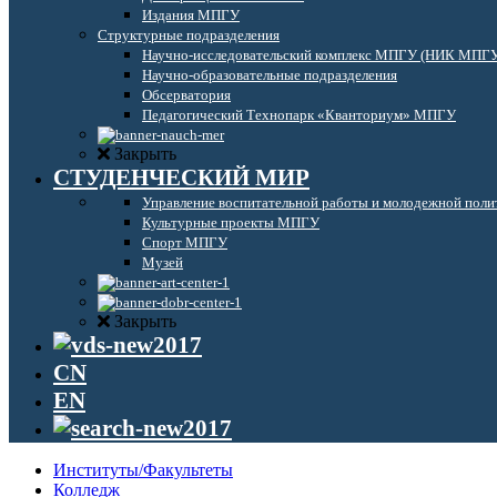
Издания МПГУ
Структурные подразделения
Научно-исследовательский комплекс МПГУ (НИК МПГ
Научно-образовательные подразделения
Обсерватория
Педагогический Технопарк «Кванториум» МПГУ
Закрыть
СТУДЕНЧЕСКИЙ МИР
Управление воспитательной работы и молодежной поли
Культурные проекты МПГУ
Спорт МПГУ
Музей
Закрыть
CN
EN
Институты/Факультеты
Колледж