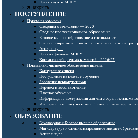
Пресс-служба МПГУ
Закрыть
ПОСТУПЛЕНИЕ
Приемная комиссия
Сведения о зачислении — 2026
Среднее профессиональное образование
Базовое высшее образование и специалитет
Специализированное высшее образование и магистрату
Аспирантура
Прием в филиалы МПГУ
Контакты отборочных комиссий – 2026/27
Нормативно-правовое обеспечение приема
Конкурсные списки
Поступление на целевое обучение
Заселение первокурсников
Перевод и восстановление
Платное обучение
Информация о поступлении для лиц с ограниченными в
Иностранным абитуриентам / For international applicant
Закрыть
ОБРАЗОВАНИЕ
Бакалавриат и Базовое высшее образование
Магистратура и Специализированное высшее образова
Аспирантура