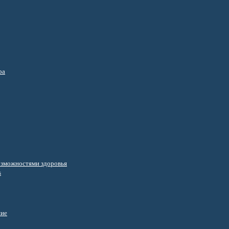
ра
озможностями здоровья
s
ние