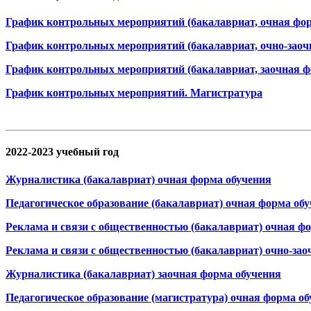
График контрольных мероприятий (бакалавриат, очная фор
График контрольных мероприятий (бакалавриат, очно-заоч
График контрольных мероприятий (бакалавриат, заочная ф
График контрольных мероприятий. Магистратура
2022-2023 учебный год
Журналистика (бакалавриат) очная форма обучения
Педагогическое образование (бакалавриат) очная форма об
Реклама и связи с общественностью (бакалавриат) очная ф
Реклама и связи с общественностью (бакалавриат) очно-за
Журналистика (бакалавриат) заочная форма обучения
Педагогическое образование (магистратура) очная форма о