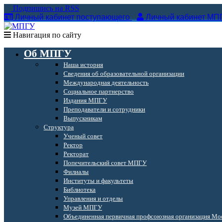
Подпишись на RSS
Личный кабинет поступающего
Личный кабинет МП
Навигация по сайту
Об МПГУ
Наша история
Сведения об образовательной организации
Международная деятельность
Социальное партнерство
Издания МПГУ
Преподаватели и сотрудники
Выпускникам
Структура
Ученый совет
Ректор
Ректорат
Попечительский совет МПГУ
Филиалы
Институты и факультеты
Библиотека
Управления и отделы
Музей МПГУ
Объединенная первичная профсоюзная организация Мос