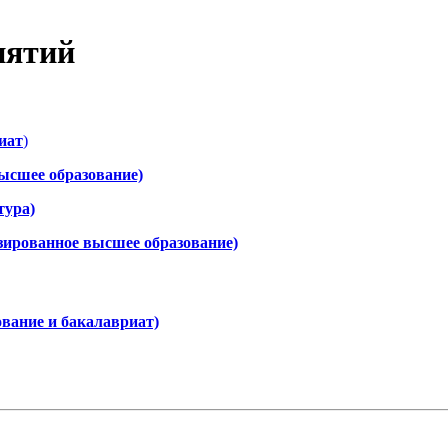
иятий
иат
)
ысшее образование)
тура)
зированное высшее образование)
вание и бакалавриат)