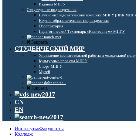
Издания МПГУ
Структурные подразделения
Научно-исследовательский комплекс МПГУ (НИК МПГ
Научно-образовательные подразделения
Обсерватория
Педагогический Технопарк «Кванториум» МПГУ
Закрыть
СТУДЕНЧЕСКИЙ МИР
Управление воспитательной работы и молодежной поли
Культурные проекты МПГУ
Спорт МПГУ
Музей
Закрыть
CN
EN
Институты/Факультеты
Колледж