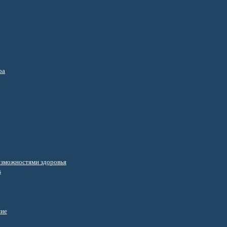
ра
озможностями здоровья
s
ние