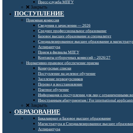
Пресс-служба МПГУ
Закрыть
ПОСТУПЛЕНИЕ
Приемная комиссия
Сведения о зачислении — 2026
Среднее профессиональное образование
Базовое высшее образование и специалитет
Специализированное высшее образование и магистрату
Аспирантура
Прием в филиалы МПГУ
Контакты отборочных комиссий – 2026/27
Нормативно-правовое обеспечение приема
Конкурсные списки
Поступление на целевое обучение
Заселение первокурсников
Перевод и восстановление
Платное обучение
Информация о поступлении для лиц с ограниченными в
Иностранным абитуриентам / For international applicant
Закрыть
ОБРАЗОВАНИЕ
Бакалавриат и Базовое высшее образование
Магистратура и Специализированное высшее образова
Аспирантура