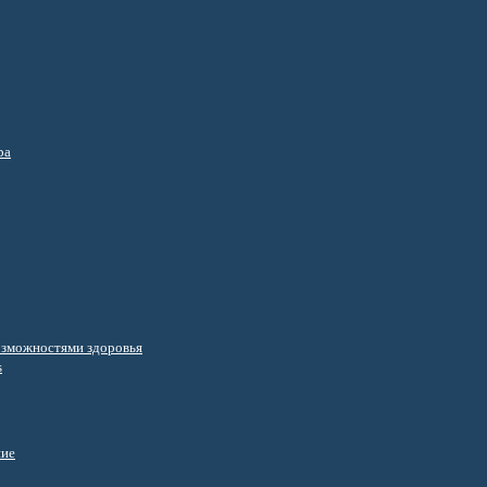
ра
озможностями здоровья
s
ние