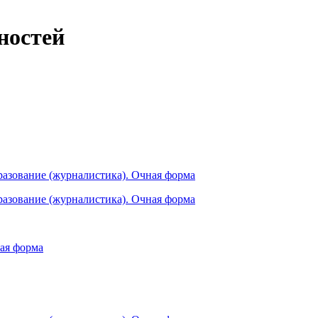
ностей
разование (журналистика). Очная форма
разование (журналистика). Очная форма
ная форма