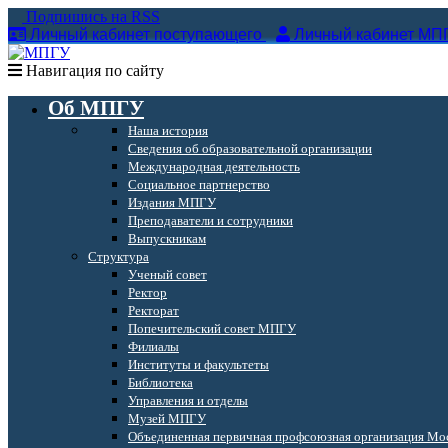
Подпишись на RSS
Личный кабинет поступающего
Личный кабинет МП
Навигация по сайту
Об МПГУ
Наша история
Сведения об образовательной организации
Международная деятельность
Социальное партнерство
Издания МПГУ
Преподаватели и сотрудники
Выпускникам
Структура
Ученый совет
Ректор
Ректорат
Попечительский совет МПГУ
Филиалы
Институты и факультеты
Библиотека
Управления и отделы
Музей МПГУ
Объединенная первичная профсоюзная организация Мос