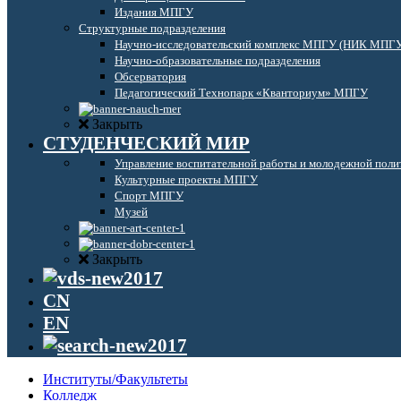
Издания МПГУ
Структурные подразделения
Научно-исследовательский комплекс МПГУ (НИК МПГ
Научно-образовательные подразделения
Обсерватория
Педагогический Технопарк «Кванториум» МПГУ
Закрыть
СТУДЕНЧЕСКИЙ МИР
Управление воспитательной работы и молодежной поли
Культурные проекты МПГУ
Спорт МПГУ
Музей
Закрыть
CN
EN
Институты/Факультеты
Колледж