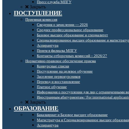
Пресс-служба МПГУ
Закрыть
ПОСТУПЛЕНИЕ
Приемная комиссия
Сведения о зачислении — 2026
Среднее профессиональное образование
Базовое высшее образование и специалитет
Специализированное высшее образование и магистрату
Аспирантура
Прием в филиалы МПГУ
Контакты отборочных комиссий – 2026/27
Нормативно-правовое обеспечение приема
Конкурсные списки
Поступление на целевое обучение
Заселение первокурсников
Перевод и восстановление
Платное обучение
Информация о поступлении для лиц с ограниченными в
Иностранным абитуриентам / For international applicant
Закрыть
ОБРАЗОВАНИЕ
Бакалавриат и Базовое высшее образование
Магистратура и Специализированное высшее образова
Аспирантура