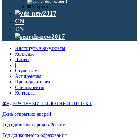
Закрыть
CN
EN
Институты/Факультеты
Колледж
Лицей
|
Студентам
Аспирантам
Преподавателям
Спецпроекты
Контакты
ФЕДЕРАЛЬНЫЙ ПИЛОТНЫЙ ПРОЕКТ
День открытых дверей
Год единства народов России
Год дошкольного образования