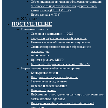
Объединенная первичная профсоюзная организация
Московского педагогического государственного
университета (ОППО МПГУ)
Пресс-служба МПГУ
Закрыть
ПОСТУПЛЕНИЕ
Приемная комиссия
Сведения о зачислении — 2026
Среднее профессиональное образование
Базовое высшее образование и специалитет
Специализированное высшее образование и
магистратура
Аспирантура
Прием в филиалы МПГУ
Контакты отборочных комиссий – 2026/27
Нормативно-правовое обеспечение приема
Конкурсные списки
Поступление на целевое обучение
Заселение первокурсников
Перевод и восстановление
Платное обучение
Информация о поступлении для лиц с ограниченными
возможностями здоровья
Иностранным абитуриентам / For international
applicants