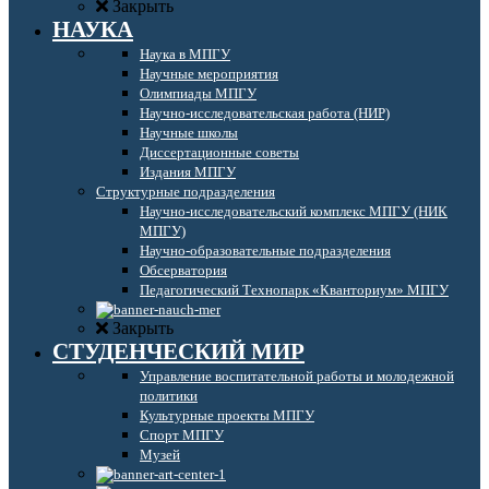
Закрыть
НАУКА
Наука в МПГУ
Научные мероприятия
Олимпиады МПГУ
Научно-исследовательская работа (НИР)
Научные школы
Диссертационные советы
Издания МПГУ
Структурные подразделения
Научно-исследовательский комплекс МПГУ (НИК
МПГУ)
Научно-образовательные подразделения
Обсерватория
Педагогический Технопарк «Кванториум» МПГУ
Закрыть
СТУДЕНЧЕСКИЙ МИР
Управление воспитательной работы и молодежной
политики
Культурные проекты МПГУ
Спорт МПГУ
Музей