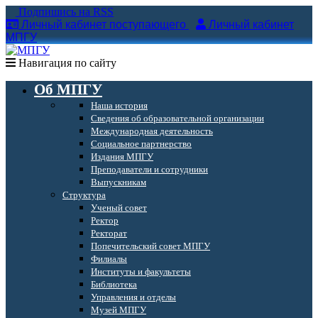
Подпишись на RSS
Личный кабинет поступающего
Личный кабинет
МПГУ
Навигация по сайту
Об МПГУ
Наша история
Сведения об образовательной организации
Международная деятельность
Социальное партнерство
Издания МПГУ
Преподаватели и сотрудники
Выпускникам
Структура
Ученый совет
Ректор
Ректорат
Попечительский совет МПГУ
Филиалы
Институты и факультеты
Библиотека
Управления и отделы
Музей МПГУ