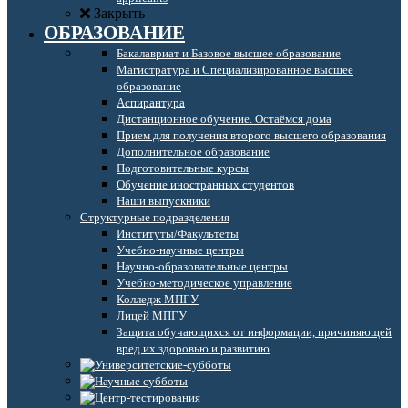
Закрыть
ОБРАЗОВАНИЕ
Бакалавриат и Базовое высшее образование
Магистратура и Специализированное высшее
образование
Аспирантура
Дистанционное обучение. Остаёмся дома
Прием для получения второго высшего образования
Дополнительное образование
Подготовительные курсы
Обучение иностранных студентов
Наши выпускники
Структурные подразделения
Институты/Факультеты
Учебно-научные центры
Научно-образовательные центры
Учебно-методическое управление
Колледж МПГУ
Лицей МПГУ
Защита обучающихся от информации, причиняющей
вред их здоровью и развитию