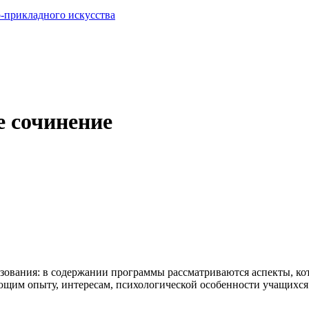
о-прикладного искусства
е сочинение
ования: в содержании программы рассматриваются аспекты, ко
ающим опыту, интересам, психологической особенности учащихся