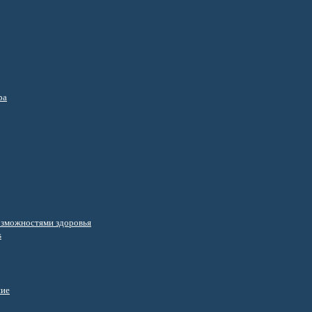
ра
озможностями здоровья
s
ние