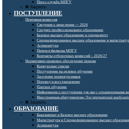
Пресс-служба МПГУ
Закрыть
ПОСТУПЛЕНИЕ
Приемная комиссия
Сведения о зачислении — 2026
Среднее профессиональное образование
Базовое высшее образование и специалитет
Специализированное высшее образование и магистрату
Аспирантура
Прием в филиалы МПГУ
Контакты отборочных комиссий – 2026/27
Нормативно-правовое обеспечение приема
Конкурсные списки
Поступление на целевое обучение
Заселение первокурсников
Перевод и восстановление
Платное обучение
Информация о поступлении для лиц с ограниченными в
Иностранным абитуриентам / For international applicant
Закрыть
ОБРАЗОВАНИЕ
Бакалавриат и Базовое высшее образование
Магистратура и Специализированное высшее образова
Аспирантура