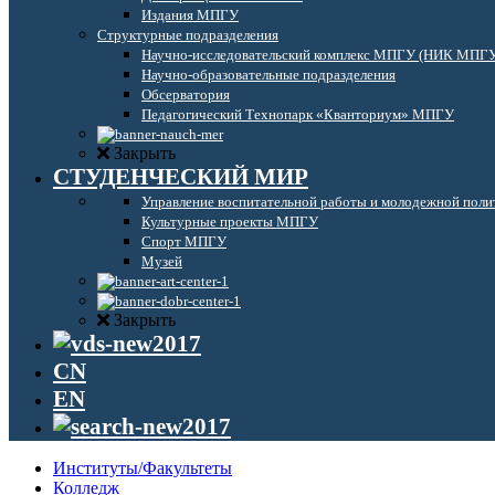
Издания МПГУ
Структурные подразделения
Научно-исследовательский комплекс МПГУ (НИК МПГ
Научно-образовательные подразделения
Обсерватория
Педагогический Технопарк «Кванториум» МПГУ
Закрыть
СТУДЕНЧЕСКИЙ МИР
Управление воспитательной работы и молодежной поли
Культурные проекты МПГУ
Спорт МПГУ
Музей
Закрыть
CN
EN
Институты/Факультеты
Колледж