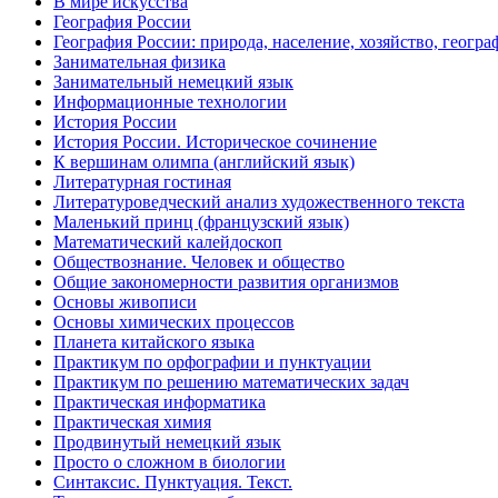
В мире искусства
География России
География России: природа, население, хозяйство, геогр
Занимательная физика
Занимательный немецкий язык
Информационные технологии
История России
История России. Историческое сочинение
К вершинам олимпа (английский язык)
Литературная гостиная
Литературоведческий анализ художественного текста
Маленький принц (французский язык)
Математический калейдоскоп
Обществознание. Человек и общество
Общие закономерности развития организмов
Основы живописи
Основы химических процессов
Планета китайского языка
Практикум по орфографии и пунктуации
Практикум по решению математических задач
Практическая информатика
Практическая химия
Продвинутый немецкий язык
Просто о сложном в биологии
Синтаксис. Пунктуация. Текст.