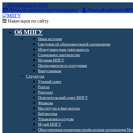
Подпишись на RSS
Личный кабинет поступающего
Личный кабинет МП
Навигация по сайту
Об МПГУ
Наша история
Сведения об образовательной организации
Международная деятельность
Социальное партнерство
Издания МПГУ
Преподаватели и сотрудники
Выпускникам
Структура
Ученый совет
Ректор
Ректорат
Попечительский совет МПГУ
Филиалы
Институты и факультеты
Библиотека
Управления и отделы
Музей МПГУ
Объединенная первичная профсоюзная организация Мос