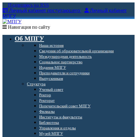
Подпишись на RSS
Личный кабинет поступающего
Личный кабинет
МПГУ
Навигация по сайту
Об МПГУ
Наша история
Сведения об образовательной организации
Международная деятельность
Социальное партнерство
Издания МПГУ
Преподаватели и сотрудники
Выпускникам
Структура
Ученый совет
Ректор
Ректорат
Попечительский совет МПГУ
Филиалы
Институты и факультеты
Библиотека
Управления и отделы
Музей МПГУ