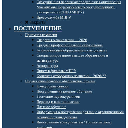
Объединенная первичная профсоюзная организация
Московского педагогического государственного
университета (ОППО МПГУ)
Пресс-служба МПГУ
Закрыть
ПОСТУПЛЕНИЕ
Приемная комиссия
Сведения о зачислении — 2026
Среднее профессиональное образование
Базовое высшее образование и специалитет
Специализированное высшее образование и
магистратура
Аспирантура
Прием в филиалы МПГУ
Контакты отборочных комиссий – 2026/27
Нормативно-правовое обеспечение приема
Конкурсные списки
Поступление на целевое обучение
Заселение первокурсников
Перевод и восстановление
Платное обучение
Информация о поступлении для лиц с ограниченными
возможностями здоровья
Иностранным абитуриентам / For international
applicants