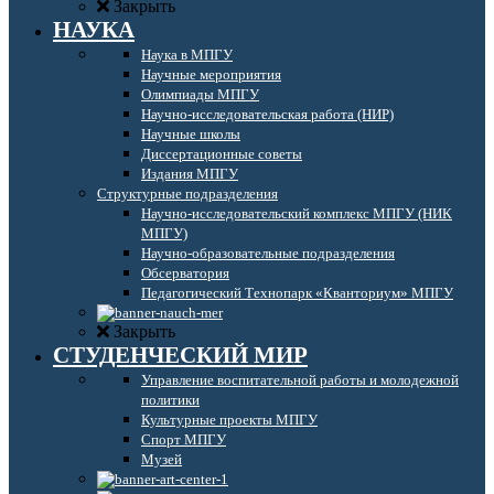
Закрыть
НАУКА
Наука в МПГУ
Научные мероприятия
Олимпиады МПГУ
Научно-исследовательская работа (НИР)
Научные школы
Диссертационные советы
Издания МПГУ
Структурные подразделения
Научно-исследовательский комплекс МПГУ (НИК
МПГУ)
Научно-образовательные подразделения
Обсерватория
Педагогический Технопарк «Кванториум» МПГУ
Закрыть
СТУДЕНЧЕСКИЙ МИР
Управление воспитательной работы и молодежной
политики
Культурные проекты МПГУ
Спорт МПГУ
Музей