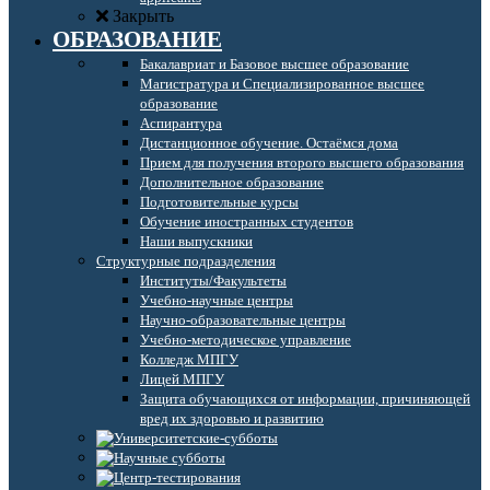
Закрыть
ОБРАЗОВАНИЕ
Бакалавриат и Базовое высшее образование
Магистратура и Специализированное высшее
образование
Аспирантура
Дистанционное обучение. Остаёмся дома
Прием для получения второго высшего образования
Дополнительное образование
Подготовительные курсы
Обучение иностранных студентов
Наши выпускники
Структурные подразделения
Институты/Факультеты
Учебно-научные центры
Научно-образовательные центры
Учебно-методическое управление
Колледж МПГУ
Лицей МПГУ
Защита обучающихся от информации, причиняющей
вред их здоровью и развитию