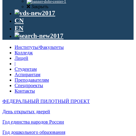
Закрыть
CN
EN
Институты/Факультеты
Колледж
Лицей
|
Студентам
Аспирантам
Преподавателям
Спецпроекты
Контакты
ФЕДЕРАЛЬНЫЙ ПИЛОТНЫЙ ПРОЕКТ
День открытых дверей
Год единства народов России
Год дошкольного образования